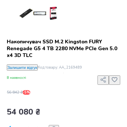
Джин
Ром
Текіла
і
мескаль
Лікери
і
Накопичувач SSD M.2 Kingston FURY
наливки
Renegade G5 4 TB 2280 NVMe PCIe Gen 5.0
Настоянки,
x4 3D TLC
бальзами,
біттери
Код товару
:
AA_2169489
Залишити відгук
Саке
і
В наявності
азійський
алкоголь
56 842 ₴
-5%
Слабоалкогольні
напої
Сидри
54 080 ₴
та
меди
Подарункові