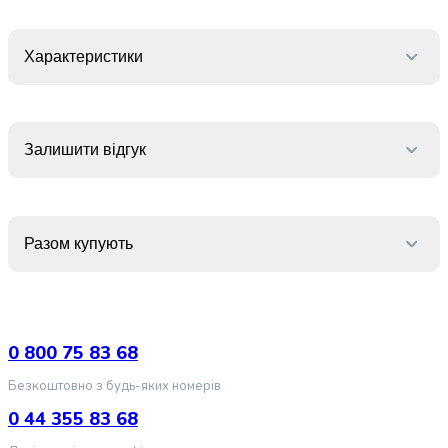
випічки
Борошно
Приправа
Характеристики
перець
Кухонна
сіль
Оцет
Залишити відгук
Продукти
для
суші
і
Разом купують
ролів
Желе
та
суміші
для
0 800 75 83 68
десертів
Крупи
Безкоштовно з будь-яких номерів
Рис
0 44 355 83 68
Гречана