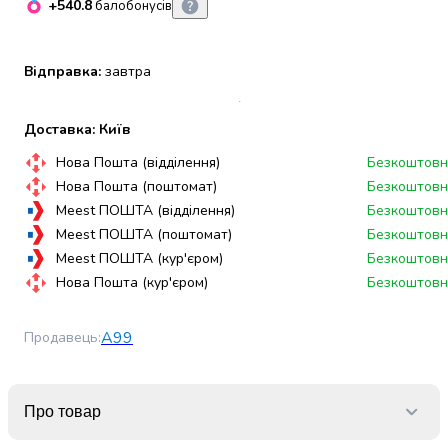
+540.8
балобонусів
набори
алкоголю
Продукти
Відправка:
завтра
і
напої
Бакалія
Доставка: Київ
Олія
Нова Пошта (відділення)
Безкоштовн
Макаронні
Нова Пошта (поштомат)
Безкоштовн
вироби
Meest ПОШТА (відділення)
Безкоштовн
Сухі
Meest ПОШТА (поштомат)
Безкоштовн
сніданки
Meest ПОШТА (кур'єром)
Безкоштовн
Їжа
швидкого
Нова Пошта (кур'єром)
Безкоштовн
приготування
Спеції
А99
Продавець
:
та
приправи
Цукор
Про товар
Все
для