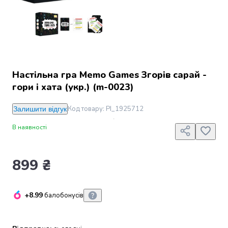
Джин
Ром
Текіла
і
мескаль
Лікери
і
Настільна гра Memo Games Згорів сарай -
наливки
гори і хата (укр.) (m-0023)
Настоянки,
бальзами,
Код товару
:
PI_1925712
Залишити відгук
біттери
Саке
В наявності
і
азійський
алкоголь
899 ₴
Слабоалкогольні
напої
Сидри
+8.99
балобонусів
та
меди
Подарункові