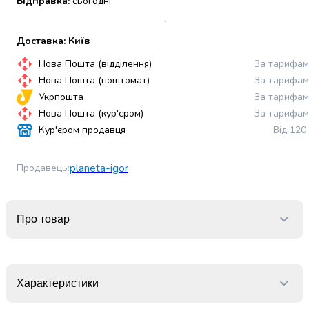
Відправка:
сьогодні
набори
алкоголю
Доставка: Київ
Продукти
і
Нова Пошта (відділення)
За тарифам
напої
Нова Пошта (поштомат)
За тарифам
Бакалія
Укрпошта
За тарифам
Олія
Нова Пошта (кур'єром)
За тарифам
Макаронні
Кур'єром продавця
Від 120
вироби
Сухі
сніданки
planeta-igor
Продавець
:
Їжа
швидкого
приготування
Про товар
Спеції
та
приправи
Цукор
Характеристики
Все
для