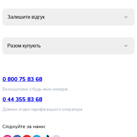
випічки
Борошно
Приправа
Залишити відгук
перець
Кухонна
сіль
Оцет
Разом купують
Продукти
для
суші
і
ролів
0 800 75 83 68
Желе
Безкоштовно з будь-яких номерів
та
суміші
0 44 355 83 68
для
Дзвінки згідно тарифів вашого оператора
десертів
Крупи
Рис
Слідкуйте за нами:
Гречана