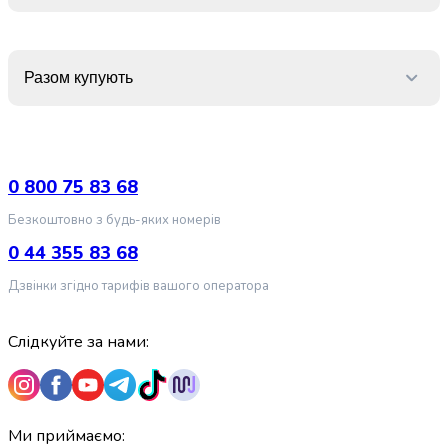
випічки
Борошно
Приправа
перець
Разом купують
Кухонна
сіль
Оцет
Продукти
0 800 75 83 68
для
суші
Безкоштовно з будь-яких номерів
і
0 44 355 83 68
ролів
Желе
Дзвінки згідно тарифів вашого оператора
та
суміші
для
Слідкуйте за нами:
десертів
Крупи
Рис
Гречана
Ми приймаємо: