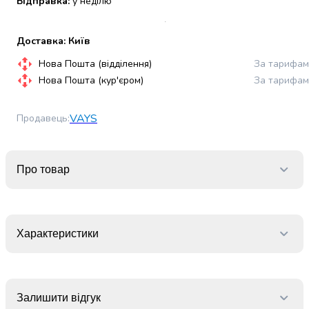
Відправка:
у неділю
набори
алкоголю
Доставка: Київ
Продукти
і
Нова Пошта (відділення)
За тарифам
напої
Нова Пошта (кур'єром)
За тарифам
Бакалія
Олія
VAYS
Продавець
:
Макаронні
вироби
Сухі
сніданки
Про товар
Їжа
швидкого
приготування
Спеції
Характеристики
та
приправи
Цукор
Все
Залишити відгук
для