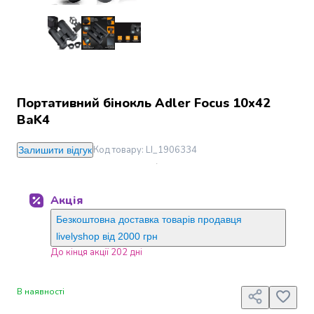
Джин
Ром
Текіла
і
мескаль
Лікери
і
Портативний бінокль Adler Focus 10х42
наливки
BaK4
Настоянки,
бальзами,
Код товару
:
LI_1906334
Залишити відгук
біттери
Саке
і
Акція
азійський
алкоголь
Безкоштовна доставка товарів продавця
Слабоалкогольні
livelyshop від 2000 грн
напої
До кінця акції 202 дні
Сидри
та
В наявності
меди
Подарункові