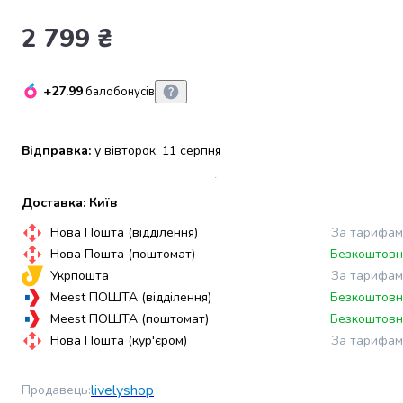
набори
2 799 ₴
алкоголю
Продукти
і
+27.99
балобонусів
напої
Бакалія
Олія
Відправка:
у вівторок, 11 серпня
Макаронні
вироби
Сухі
Доставка: Київ
сніданки
Нова Пошта (відділення)
За тарифам
Їжа
швидкого
Нова Пошта (поштомат)
Безкоштовн
приготування
Укрпошта
За тарифам
Спеції
Meest ПОШТА (відділення)
Безкоштовн
та
Meest ПОШТА (поштомат)
Безкоштовн
приправи
Нова Пошта (кур'єром)
За тарифам
Цукор
Все
livelyshop
Продавець
:
для