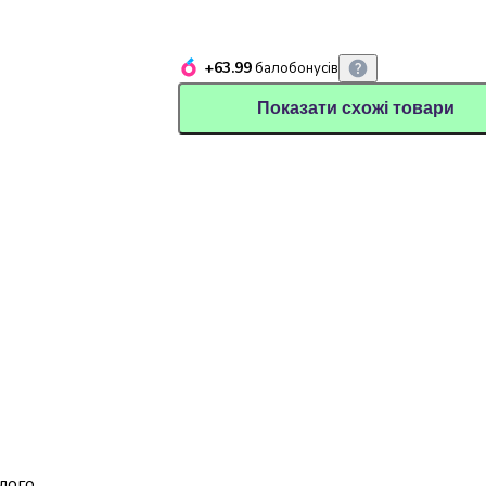
+63.99
балобонусів
Показати схожі товари
лого