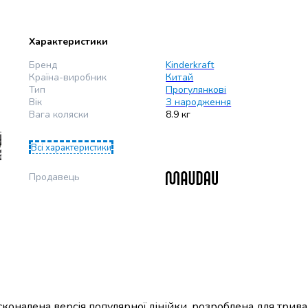
Характеристики
Бренд
Kinderkraft
Країна-виробник
Китай
Тип
Прогулянкові
Вік
З народження
Вага коляски
8.9 кг
Всі характеристики
Продавець
коналена версія популярної лінійки, розроблена для трива