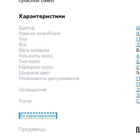
сучасних сімей.
випічки
Борошно
Характеристики
Приправа
перець
Бренд
K
Кухонна
Країна-виробник
К
сіль
Тип
П
Оцет
Вік
З
Вага коляски
8
Продукти
Кількість коліс
4
для
Тип коліс
Б
суші
Матеріал коліс
E
і
Ширина шасі
5
Можливість регулювання
П
ролів
П
Желе
Оснащення
З
та
З
суміші
Колір
С
для
десертів
Всі характеристики
Крупи
Рис
Продавець
Гречана