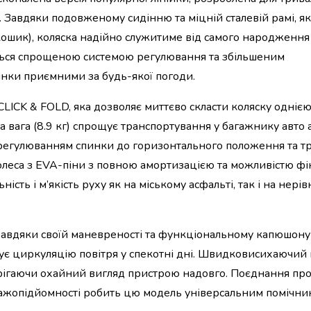
Завдяки подовженому сидінню та міцній сталевій рамі, я
 кошик), коляска надійно служитиме від самого народження
ється спрощеною системою регулювання та збільшеним
ки приємними за будь-якої погоди.
LICK & FOLD, яка дозволяє миттєво скласти коляску одніє
а вага (8.9 кг) спрощує транспортування у багажнику авто 
 регулюванням спинки до горизонтального положення та т
леса з EVA-піни з повною амортизацією та можливістю фік
ість і м’якість руху як на міському асфальті, так і на нері
 завдяки своїй маневреності та функціональному капюшону
 циркуляцію повітря у спекотні дні. Швидковисихаючий п
берігаючи охайний вигляд пристрою надовго. Поєднання п
нтажопідйомності робить цю модель універсальним помічни