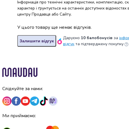
крупа
Інформація про технічні характеристики, комплектацію, с
Вівсяна
характер і ґрунтується на останніх доступних відомостях
крупа
центру Продавця або Сайту.
Бобові
Кускус
У цього товару ще немає відгуків.
Булгур
Даруємо
10 балобонусів
за
інфо
Пшенична
Залишити відгук
відгук
та підтверджену покупку
крупа
Манна
крупа
Кіноа
Кукурудзяна
крупа
Ячна
Слідкуйте за нами:
крупа
Перлова
крупа
Пшоно
Консервовані
Ми приймаємо:
продукти
Рибні