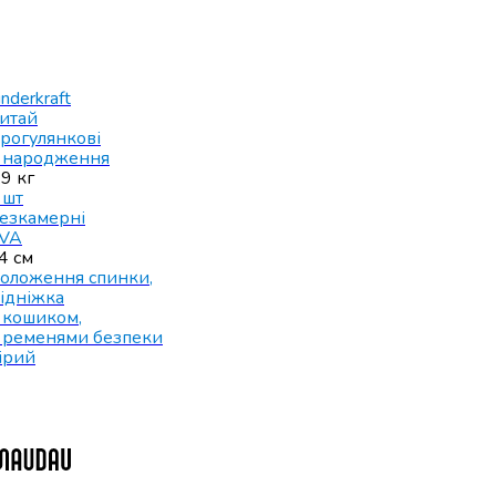
inderkraft
итай
рогулянкові
 народження
.9 кг
 шт
езкамерні
VA
4 см
оложення спинки
,
ідніжка
 кошиком
,
 ременями безпеки
ірий