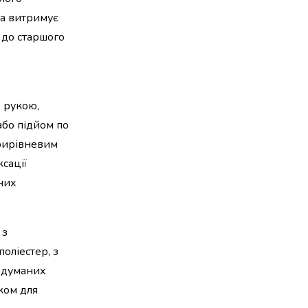
ка витримує
 до старшого
ю рукою,
або підйом по
рирівневим
сації
вних
 з
оліестер, з
родуманих
ком для