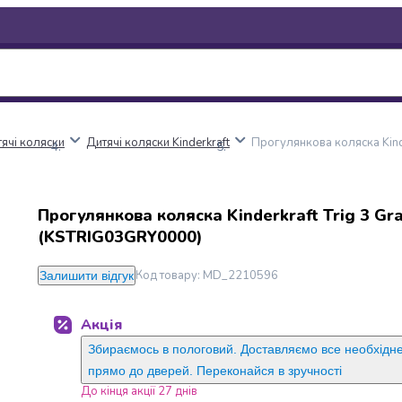
ячі коляски
Дитячі коляски Kinderkraft
Прогулянкова коляска Kind
Прогулянкова коляска Kinderkraft Trig 3 Gr
(KSTRIG03GRY0000)
Код товару
:
MD_2210596
Залишити відгук
Акція
Збираємось в пологовий. Доставляємо все необхідне 
прямо до дверей. Переконайся в зручності
До кінця акції 27 днів