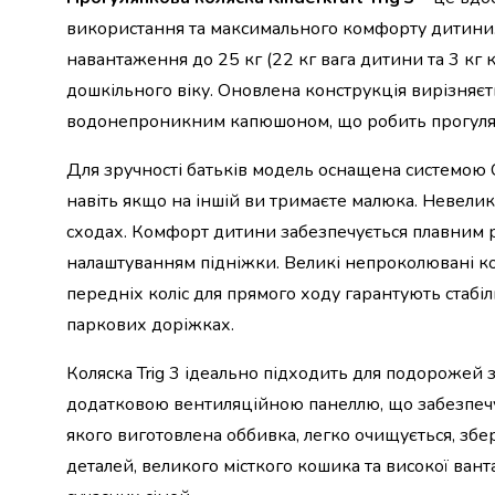
набори
використання та максимального комфорту дитини. 
алкоголю
навантаження до 25 кг (22 кг вага дитини та 3 кг
Продукти
дошкільного віку. Оновлена конструкція вирізня
і
напої
водонепроникним капюшоном, що робить прогулян
Бакалія
Олія
Для зручності батьків модель оснащена системою C
Макаронні
навіть якщо на іншій ви тримаєте малюка. Невелик
вироби
сходах. Комфорт дитини забезпечується плавним
Сухі
налаштуванням підніжки. Великі непроколювані ко
сніданки
Їжа
передніх коліс для прямого ходу гарантують стабільн
швидкого
паркових доріжках.
приготування
Спеції
Коляска Trig 3 ідеально підходить для подорожей
та
додатковою вентиляційною панеллю, що забезпечує
приправи
Цукор
якого виготовлена оббивка, легко очищується, з
Все
деталей, великого місткого кошика та високої ва
для