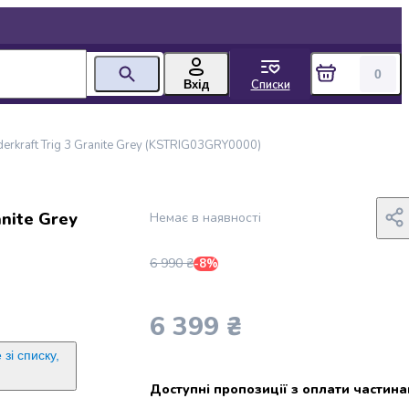
0
Списки
Вхід
erkraft Trig 3 Granite Grey (KSTRIG03GRY0000)
anite Grey
Немає в наявності
6 990 ₴
-8%
6 399 ₴
зі списку,
Доступні пропозиції з оплати частин