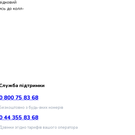
відковий
ись до колл-
Служба підтримки
0 800 75 83 68
Безкоштовно з будь-яких номерів
0 44 355 83 68
Дзвінки згідно тарифів вашого оператора