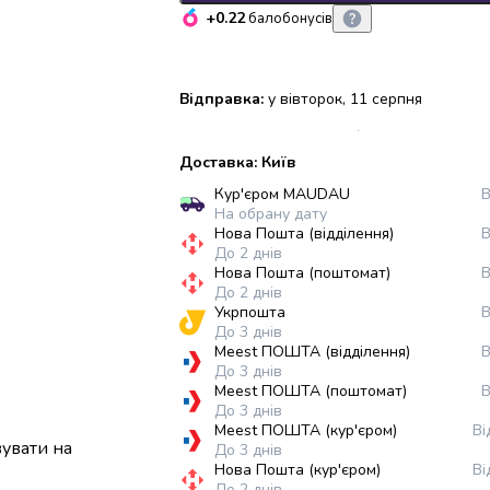
+0.22
балобонусів
Відправка:
у вівторок, 11 серпня
Доставка: Київ
Кур'єром MAUDAU
В
На обрану дату
Нова Пошта (відділення)
В
До 2 днів
Нова Пошта (поштомат)
В
До 2 днів
Укрпошта
В
До 3 днів
Meest ПОШТА (відділення)
В
До 3 днів
Meest ПОШТА (поштомат)
В
До 3 днів
Meest ПОШТА (кур'єром)
Ві
вувати на
До 3 днів
Нова Пошта (кур'єром)
Ві
До 2 днів