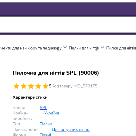
ументи для манікюру та педикюру
Пилки для нігтів
Пилки для нігті
Пилочка для нігтів SPL (90006)
5
Код товару
:
MD_573175
Характеристики
Бренд
SPL
Країна-
Україна
виробник
Тип
Пилки
Призначення
Для штучних нігтів
Форма
Прямі