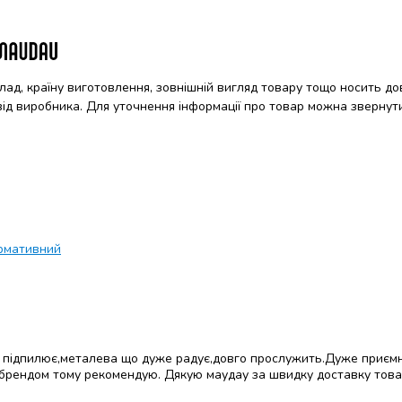
клад, країну виготовлення, зовнішній вигляд товару тощо носить до
 від виробника. Для уточнення інформації про товар можна звернут
рмативний
 підпилює,металева що дуже радує,довго прослужить.Дуже приємн
 брендом тому рекомендую. Дякую маудау за швидку доставку това