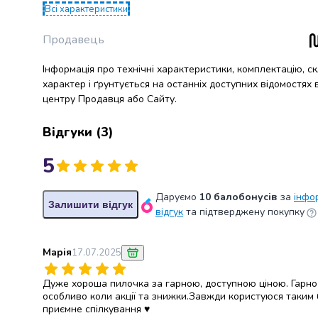
випічки
Всі характеристики
Борошно
Приправа
Продавець
перець
Кухонна
Інформація про технічні характеристики, комплектацію, с
характер і ґрунтується на останніх доступних відомостях
сіль
центру Продавця або Сайту.
Оцет
Продукти
Відгуки
(
3
)
для
суші
5
і
ролів
Желе
Даруємо
10 балобонусів
за
інфо
Залишити відгук
та
відгук
та підтверджену покупку
суміші
для
Марія
17.07.2025
десертів
Крупи
Дуже хороша пилочка за гарною, доступною ціною. Гарно
Рис
особливо коли акції та знижки.Завжди користуюся таким
Гречана
приємне спілкування ♥️