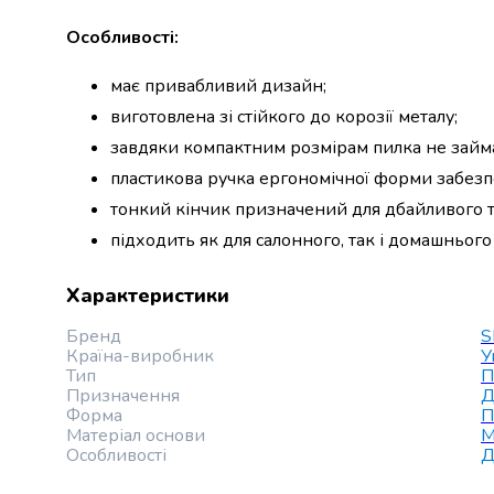
набори
Особливості:
алкоголю
Продукти
має привабливий дизайн;
і
виготовлена зі стійкого до корозії металу;
напої
Бакалія
завдяки компактним розмірам пилка не займа
Олія
пластикова ручка ергономічної форми забезп
Макаронні
тонкий кінчик призначений для дбайливого т
вироби
Сухі
підходить як для салонного, так і домашньог
сніданки
Їжа
Характеристики
швидкого
приготування
Бренд
S
Країна-виробник
У
Спеції
Тип
П
та
Призначення
Д
приправи
Форма
П
Цукор
Матеріал основи
М
Особливості
Д
Все
для