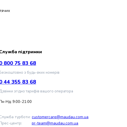
итячих
Служба підтримки
0 800 75 83 68
Безкоштовно з будь-яких номерів
0 44 355 83 68
Дзвінки згідно тарифів вашого оператора
Пн-Нд: 9:00-21:00
Служба турботи:
customercare@maudau.com.ua
Прес-центр:
pr-team@maudau.com.ua