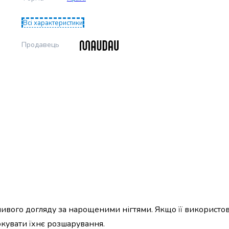
Всі характеристики
Продавець
ливого догляду за нарощеними нігтями. Якщо її використо
окувати їхнє розшарування.