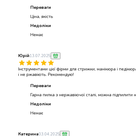
крупа
Вівсяна
Переваги
крупа
Ціна, якість
Бобові
Недоліки
Кускус
Булгур
Немає
Пшенична
крупа
Манна
Юрій
13.07.2025
крупа
Кіноа
Інструментами цієї фірми для стрижки, манікюра і педікюра
Кукурудзяна
і не ржавіють. Рекомендую!
крупа
Переваги
Ячна
крупа
Гарна пилка з нержавіючої сталі, можна підпилити ні
Перлова
Недоліки
крупа
Немає
Пшоно
Консервовані
продукти
Рибні
Катерина
03.04.2025