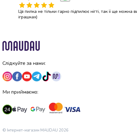
консерви
Овочева
Ця пилка не тільки гарно підпилює нігті, так її ще можна
іграшках)
консервація
М'ясні
консерви
Фруктова
консервація
Оливки
та
Слідкуйте за нами:
маслини
Паштети
Джеми
Консервовані
Ми приймаємо:
гриби
Мед
Варення
Соуси
і
маринади
© Інтернет-магазин MAUDAU 2026
Соуси