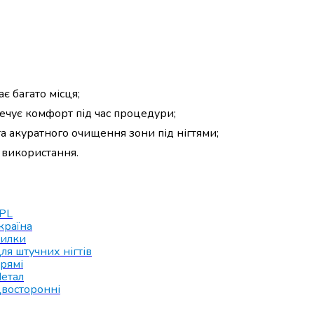
є багато місця;
ечує комфорт під час процедури;
а акуратного очищення зони під нігтями;
о використання.
PL
країна
илки
ля штучних нігтів
рямі
етал
восторонні