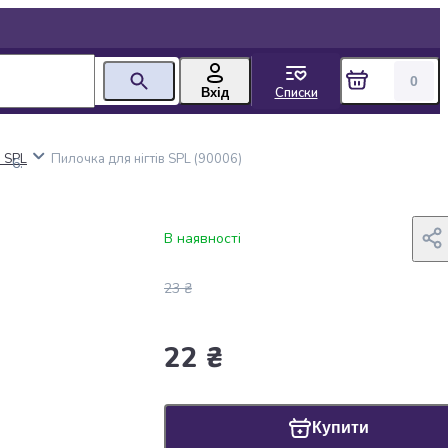
0
Списки
Вхід
в SPL
Пилочка для нігтів SPL (90006)
В наявності
23 ₴
22 ₴
Купити