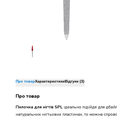
Джин
Ром
Текіла
і
мескаль
Лікери
і
наливки
Настоянки,
бальзами,
біттери
Саке
і
азійський
алкоголь
Про товар
Характеристики
Відгуки (3)
Слабоалкогольні
напої
Про товар
Сидри
та
Пилочка для нігтів SPL
ідеально підійде для дбай
меди
натуральних нігтьових пластинах, то можна спров
Подарункові