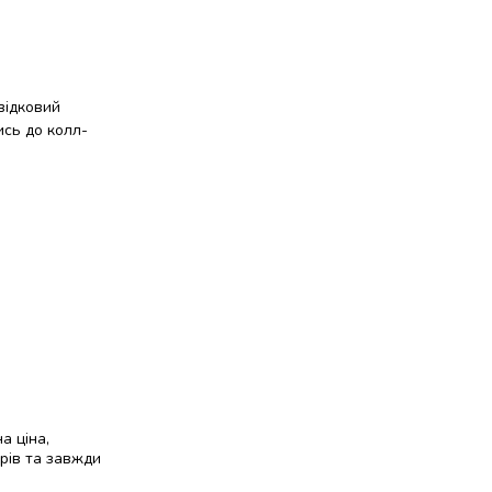
відковий
ись до колл-
а ціна,
рів та завжди