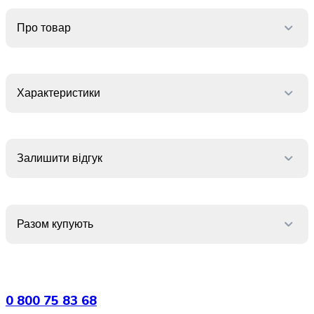
випічки
Борошно
Про товар
Приправа
перець
Кухонна
сіль
Характеристики
Оцет
Продукти
для
суші
Залишити відгук
і
ролів
Желе
та
суміші
Разом купують
для
десертів
Крупи
Рис
0 800 75 83 68
Гречана