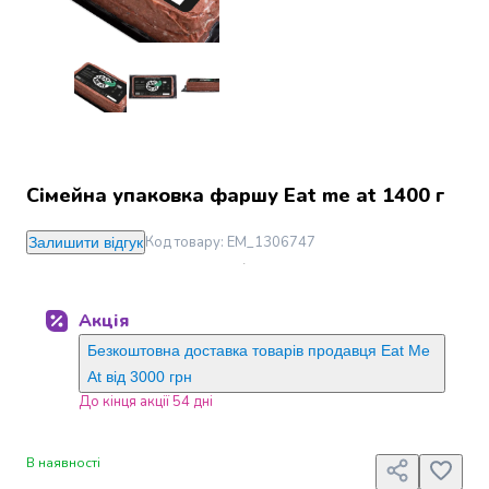
Джин
Ром
Текіла
і
мескаль
Лікери
і
наливки
Сімейна упаковка фаршу Eat me at 1400 г
Настоянки,
бальзами,
Код товару
:
EM_1306747
біттери
Залишити відгук
Саке
і
азійський
Акція
алкоголь
Безкоштовна доставка товарів продавця Eat Me
Слабоалкогольні
At від 3000 грн
напої
До кінця акції 54 дні
Сидри
та
меди
В наявності
Подарункові