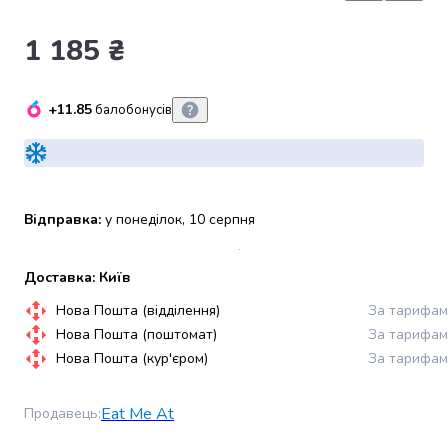
набори
алкоголю
1 185 ₴
Продукти
і
напої
+11.85
балобонусів
Бакалія
Олія
Макаронні
вироби
Сухі
Відправка:
у понеділок, 10 серпня
сніданки
Їжа
Доставка: Київ
швидкого
приготування
Нова Пошта (відділення)
За тарифам
Спеції
Нова Пошта (поштомат)
За тарифам
та
Нова Пошта (кур'єром)
За тарифам
приправи
Цукор
Eat Me At
Продавець
:
Все
для