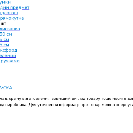
умки
дин предмет
ідлогові
рямокутна
 шт
лискавка
50 см
5 см
5 см
ксфорд
елений
 ручками
VOYA
клад, країну виготовлення, зовнішній вигляд товару тощо носить до
 від виробника. Для уточнення інформації про товар можна звернут