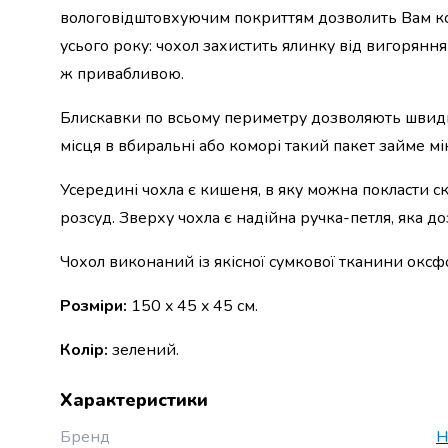
вологовідштовхуючим покриттям дозволить Вам ко
набори
алкоголю
усього року: чохол захистить ялинку від вигоряння
Продукти
ж привабливою.
і
напої
Блискавки по всьому периметру дозволяють швидко 
Бакалія
місця в вбиральні або коморі такий пакет займе мі
Олія
Макаронні
Усередині чохла є кишеня, в яку можна покласти с
вироби
Сухі
розсуд. Зверху чохла є надійна ручка-петля, яка д
сніданки
Їжа
Чохол виконаний із якісної сумкової тканини оксф
швидкого
приготування
Розміри:
150 x 45 x 45 см.
Спеції
та
Колір:
зелений.
приправи
Цукор
Характеристики
Все
для
Бренд
H