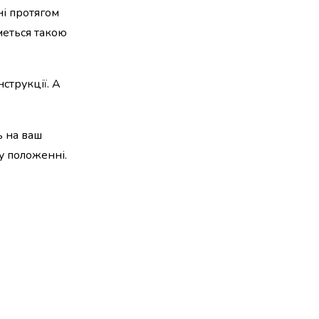
ні протягом
иметься такою
струкції. А
ь на ваш
му положенні.