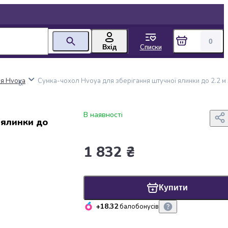
0
Списки
Вхід
ня Hvoya
Сумка-чохол Hvoya для зберігання штучної ялинки до 2.2 м
В наявності
 ялинки до
1 832 ₴
Купити
+18.32
балобонусів