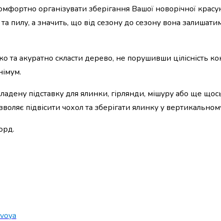
мфортно організувати зберігання Вашої новорічної красу
 та пилу, а значить, що від сезону до сезону вона залишат
та акуратно скласти дерево, не порушивши цілісність кон
німум.
кладену підставку для ялинки, гірлянди, мішуру або ще щос
озволяє підвісити чохол та зберігати ялинку у вертикально
орд.
voya