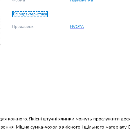
Форма
Прямокутна
Всі характеристики
Продавець
HVOYA
для кожного. Якісні штучні ялинки можуть прослужити деся
оння. Міцна сумка-чохол з якісного і щільного матеріалу O