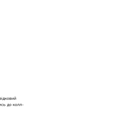
відковий
ись до колл-