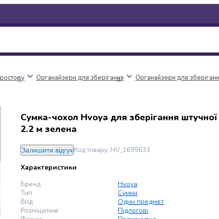
простору
Органайзери для зберігання
Органайзери для зберіган
Сумка-чохол Hvoya для зберігання штучної
2.2 м зелена
Код товару
:
HV_1699633
Залишити відгук
Характеристики
Бренд
Hvoya
Тип
Сумки
Вид
Один предмет
Розміщення
Підлогові