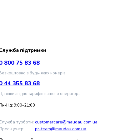
Служба підтримки
0 800 75 83 68
Безкоштовно з будь-яких номерів
0 44 355 83 68
Дзвінки згідно тарифів вашого оператора
Пн-Нд: 9:00-21:00
Служба турботи:
customercare@maudau.com.ua
Прес-центр:
pr-team@maudau.com.ua