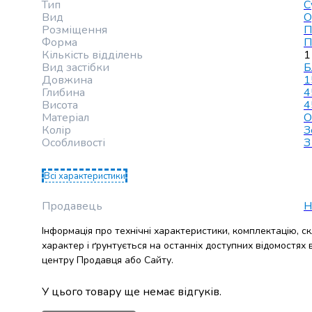
Тип
С
випічки
Вид
О
Борошно
Розміщення
П
Приправа
Форма
П
перець
Кількість відділень
1
Вид застібки
Б
Кухонна
Довжина
1
сіль
Глибина
4
Оцет
Висота
4
Продукти
Матеріал
О
для
Колір
З
Особливості
З
суші
і
ролів
Всі характеристики
Желе
Продавець
H
та
суміші
Інформація про технічні характеристики, комплектацію, с
для
характер і ґрунтується на останніх доступних відомостях
десертів
центру Продавця або Сайту.
Крупи
Рис
У цього товару ще немає відгуків.
Гречана