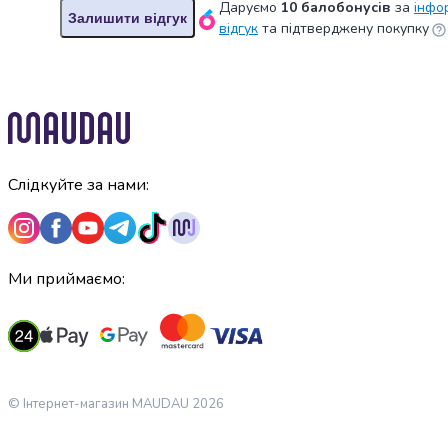
крупа
Даруємо
10 балобонусів
за
інфо
Залишити відгук
Вівсяна
відгук
та підтверджену покупку
крупа
Бобові
Кускус
Булгур
Пшенична
крупа
Манна
Слідкуйте за нами:
крупа
Кіноа
Кукурудзяна
крупа
Ми приймаємо:
Ячна
крупа
Перлова
крупа
Пшоно
Консервовані
© Інтернет-магазин MAUDAU 2026
продукти
Рибні