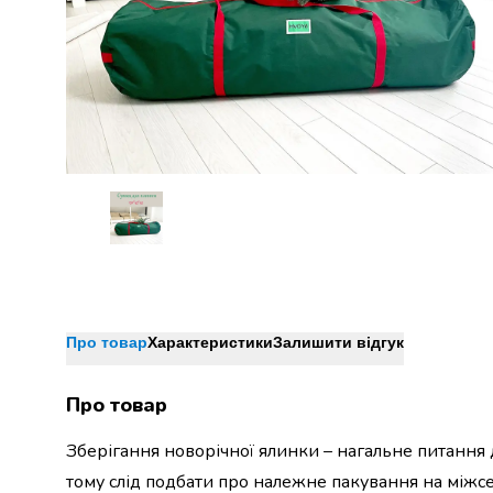
Джин
Ром
Текіла
і
мескаль
Лікери
і
наливки
Настоянки,
бальзами,
біттери
Саке
і
азійський
алкоголь
Про товар
Характеристики
Залишити відгук
Слабоалкогольні
напої
Про товар
Сидри
та
Зберігання новорічної ялинки – нагальне питання 
меди
тому слід подбати про належне пакування на міжсез
Подарункові