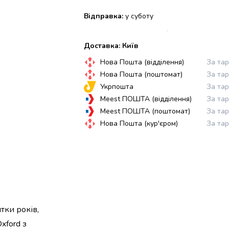
Відправка:
у суботу
Доставка: Київ
Нова Пошта (відділення)
За та
Нова Пошта (поштомат)
За та
Укрпошта
За та
Meest ПОШТА (відділення)
За та
Meest ПОШТА (поштомат)
За та
Нова Пошта (кур'єром)
За та
тки років,
xford з