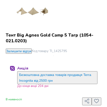
Джин
Ром
Текіла
і
мескаль
Лікери
і
Тент Big Agnes Gold Camp 5 Tarp (1054-
наливки
021.0203)
Настоянки,
бальзами,
Код товару
:
TI_1425795
Залишити відгук
біттери
Саке
і
Акція
азійський
алкоголь
Безкоштовна доставка товарів продавця Terra
Слабоалкогольні
Incognita від 2500 грн
напої
До кінця акції 204 дні
Сидри
та
В наявності
меди
Подарункові