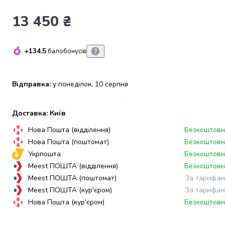
набори
13 450 ₴
алкоголю
Продукти
і
+134.5
балобонусів
напої
Бакалія
Олія
Відправка:
у понеділок, 10 серпня
Макаронні
вироби
Сухі
Доставка: Київ
сніданки
Нова Пошта (відділення)
Безкоштовн
Їжа
швидкого
Нова Пошта (поштомат)
Безкоштовн
приготування
Укрпошта
Безкоштовн
Спеції
Meest ПОШТА (відділення)
Безкоштовн
та
Meest ПОШТА (поштомат)
За тарифам
приправи
Meest ПОШТА (кур'єром)
За тарифам
Цукор
Нова Пошта (кур'єром)
Безкоштовн
Все
для