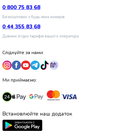
крупа
0 800 75 83 68
Вівсяна
крупа
Безкоштовно з будь-яких номерів
Бобові
0 44 355 83 68
Кускус
Булгур
Дзвінки згідно тарифів вашого оператора
Пшенична
крупа
Манна
Слідкуйте за нами:
крупа
Кіноа
Кукурудзяна
крупа
Ми приймаємо:
Ячна
крупа
Перлова
крупа
Пшоно
Встановлюйте наш додаток
Консервовані
продукти
Рибні