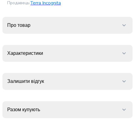
Terra Incognita
Продавець
:
випічки
Борошно
Приправа
перець
Про товар
Кухонна
сіль
Оцет
Продукти
Характеристики
для
суші
і
ролів
Залишити відгук
Желе
та
суміші
для
десертів
Разом купують
Крупи
Рис
Гречана