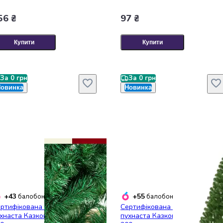
56 ₴
97 ₴
Купити
Купити
За 0 грн
За 0 грн
овинка
Новинка
+43
+55
балобонуси
балобонусів
ртифікована ялинка штучна
Сертифікована ялинка штучна
хнаста Казкова YaLINKA S25
пухнаста Казкова YaLINKA S30