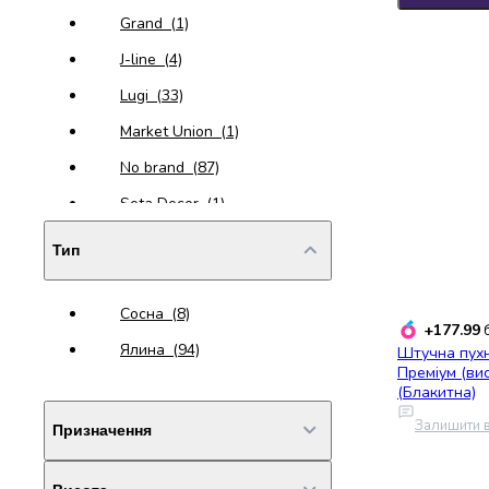
випічки
Grand
(1)
Борошно
Приправа
J-line
(4)
перець
Lugi
(33)
Кухонна
сіль
Market Union
(1)
Оцет
No brand
(87)
Продукти
для
Seta Decor
(1)
суші
Yes! Fun
(2)
і
Тип
ролів
Желе
Сосна
(8)
та
+177.99
б
суміші
Ялина
(94)
Штучна пухн
для
Преміум (вис
(Блакитна)
десертів
Крупи
Залишити в
Призначення
Рис
Гречана