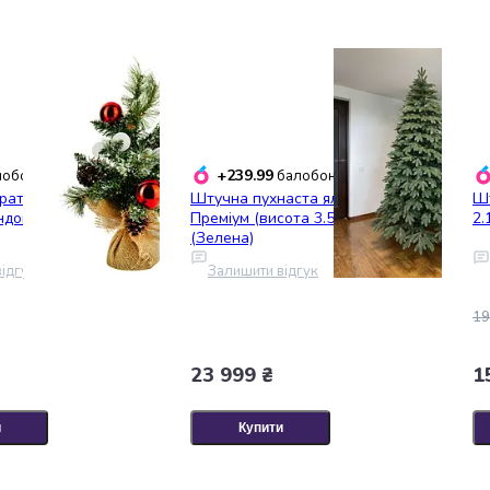
+239.99
обонусів
балобонусів
ративна Black Box
Штучна пухнаста ялинка
Шт
яндою 45 см зелена
Преміум (висота 3.50 м) лита
2.
(Зелена)
ідгук
Залишити відгук
19
23 999 ₴
1
и
Купити