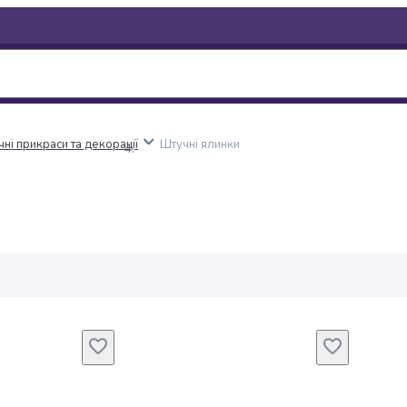
ні прикраси та декорації
Штучні ялинки