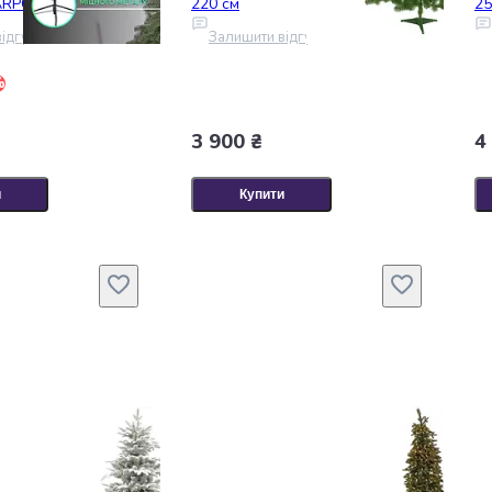
ARPGR25
220 см
25
ідгук
Залишити відгук
%
3 900 ₴
4
и
Купити