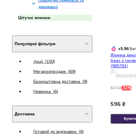
Новорічні прикраси та
Джин
декорації
Ром
Текіла
Штучні ялинки
і
мескаль
Лікери
і
Популярні фільтри
наливки
+5.96
бал
Настоянки,
Ялинка деко
trees з гірл
бальзами,
Акції
(100)
(985781)
біттери
Мегарозпродаж
(69)
Саке
Залишити в
і
Безкоштовна доставка
(8)
азійський
877 ₴
-32%
Новинка
(6)
алкоголь
Слабоалкогольні
596 ₴
напої
Доставка
Сидри
Купит
та
меди
Готовий до відправки
(6)
Подарункові