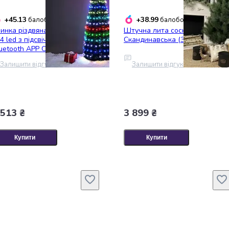
+45.13
+38.99
балобонусів
балобонусів
инка різдвяна штучна 180 см
Штучна лита сосна
4 led з підсвічуванням USB
Скандинавська (Зелена) 1.70м
uetooth APP Control
Залишити відгук
Залишити відгук
 513 ₴
3 899 ₴
Купити
Купити