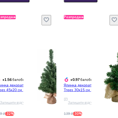
озпродаж
Розпродаж
+1.56
+0.97
балобонусів
балобонусів
инка декоративна Black Box
Ялинка декоративна Black Box
ees 45x20 см (985779)
Trees 30х15 см (985778)
Залишити відгук
Залишити відгук
9 ₴
-32%
139 ₴
-30%