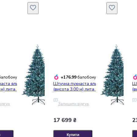
+176.99
алобонусів
балобонусів
аста ялинка Еліт
Штучна пухнаста ялинка Еліт
Шт
 м) лита (Блакитна)
(висота 3.00 м) лита (Блакитна)
(в
ідгук
Залишити відгук
17 699 ₴
2
и
Купити