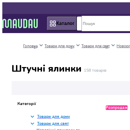
Пакунок
Київ
школяра
Дніпро
Оплата
Одеса
Каталог
нацкешбек
Львів
Алкоголь
Харків
Вино
Головна
Товари для дому
Товари для свят
Новоріч
Вермути
Пиво
Ігристі
Штучні ялинки
вина
158
товарів
і
шампанське
Міцний
алкоголь
Віскі
Категорії
Бренді
Розпродаж
і
Товари для дому
коньяк
Товари для свят
Горілка