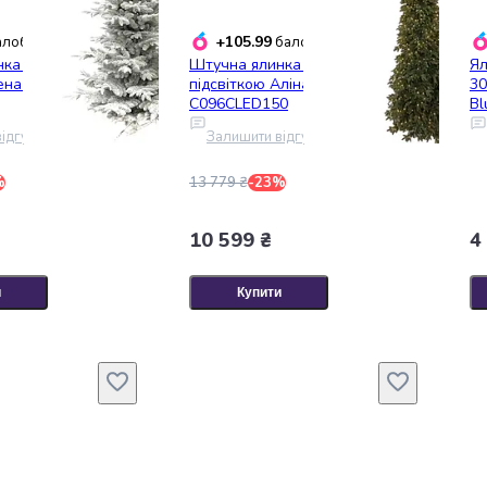
+105.99
лобонусів
балобонусів
ка Lugi Барбара
Штучна ялинка Lugi з LED-
Ял
жена С100ASN150
підсвіткою Аліна 1.5 м зелена
30
C096CLED150
Bl
ідгук
Залишити відгук
%
13 779 ₴
-23%
10 599 ₴
4
и
Купити