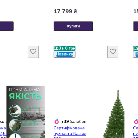
17 799 ₴
1
и
Купити
За 0 грн
Новинка
Н
+39
алобонусів
балобонусів
нка лита
Сертифікована ялинка штучна
Се
2,5 м зелена V18
пухнаста Казкова YaLINKA S22
пу