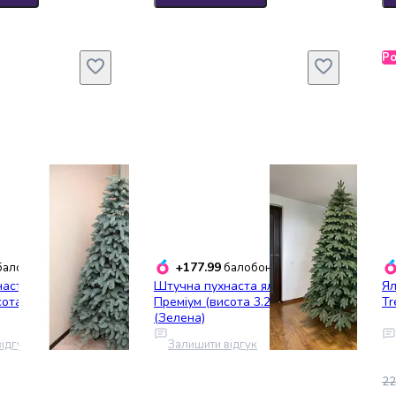
Р
+177.99
алобонусів
балобонусів
аста ялинка
Штучна пухнаста ялинка
Ял
ота 3.20 м) лита
Преміум (висота 3.2 м) лита
Tr
(Зелена)
ідгук
Залишити відгук
22