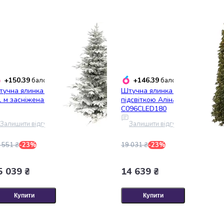
+150.39
+146.39
балобонусів
балобонусів
учна ялинка Lugi Барбара
Штучна ялинка Lugi з LED-
1 м засніжена С100ASN210
підсвіткою Аліна 1.8 м зелена
C096CLED180
Залишити відгук
Залишити відгук
 551 ₴
-23%
19 031 ₴
-23%
5 039 ₴
14 639 ₴
Купити
Купити