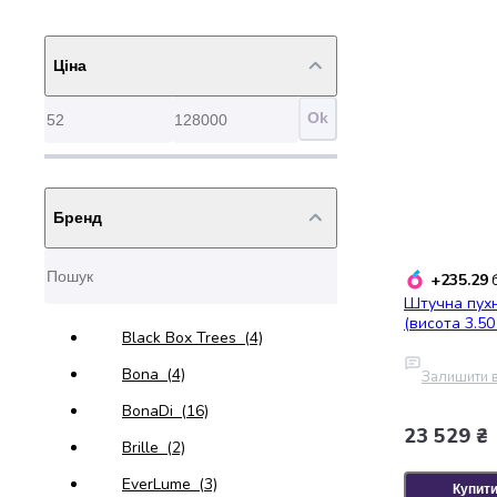
набори
алкоголю
Ціна
Продукти
і
напої
Ok
Бакалія
Олія
Макаронні
вироби
Бренд
Сухі
сніданки
+235.29
б
Їжа
Штучна пухн
швидкого
(висота 3.50
приготування
Black Box Trees
(4)
Спеції
Bona
(4)
Залишити в
та
приправи
BonaDi
(16)
23 529 ₴
Цукор
Brille
(2)
Все
для
EverLume
(3)
Купит