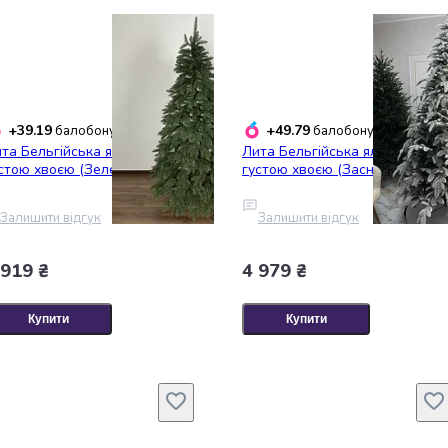
+39.19
+49.79
балобонусів
балобонусів
та Бельгійська ялинка з
Лита Бельгійська ялинка з
стою хвоєю (Зелена) 1.6м
густою хвоєю (Засніжена) 1.6м
Залишити відгук
Залишити відгук
 919 ₴
4 979 ₴
Купити
Купити