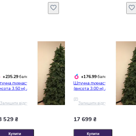
+235.29
+176.99
балобонусів
балобонусів
учна пухнаста ялинка Еліт
Штучна пухнаста ялинка Еліт
исота 3.50 м) лита (Зелена)
(висота 3.00 м) лита (Зелена)
Залишити відгук
Залишити відгук
3 529 ₴
17 699 ₴
Купити
Купити