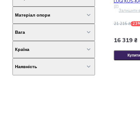
LUGI KOS-K
ПВХ
(9)
консерви
Підлогові
(85)
Залишити в
Овочева
Пластик
(1)
Матеріал опори
2 ніжки
(1)
консервація
Сталь
(6)
21 215 ₴
-23
М'ясні
3 ніжки
(11)
консерви
Вага
Дерево
(6)
4 ніжки
(13)
Фруктова
16 319 ₴
Метал
(23)
консервація
Відро
(6)
Країна
До 2 кг
(11)
Оливки
Мішковина
(5)
Купит
та
2 - 5 кг
(4)
Пластик
(20)
маслини
Наявність
Бельгія
(4)
5 - 10 кг
(2)
Паштети
Китай
(25)
Джеми
10 - 15 кг
(1)
В наявності
(158)
Консервовані
Україна
(31)
гриби
Мед
Варення
Соуси
і
маринади
Соуси