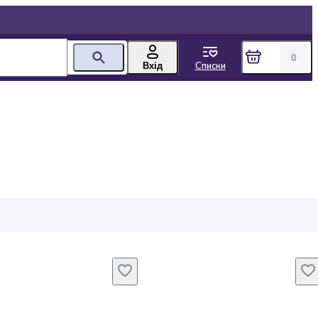
0
Списки
Вхід