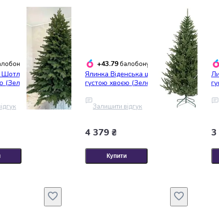
+43.79
лобонусів
балобонусів
 Шотландська з
Ялинка Віденська штучна з
Ли
ю (Зелена) 2.0м
густою хвоєю (Зелена) 1.9м
гу
ідгук
Залишити відгук
4 379 ₴
3
и
Купити