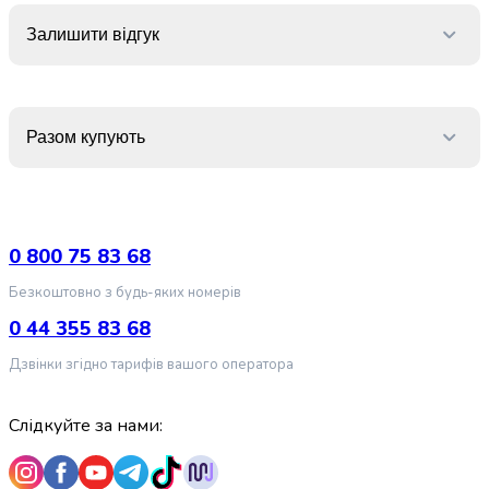
випічки
Борошно
Залишити відгук
Приправа
перець
Кухонна
сіль
Разом купують
Оцет
Продукти
для
суші
і
0 800 75 83 68
ролів
Безкоштовно з будь-яких номерів
Желе
та
0 44 355 83 68
суміші
Дзвінки згідно тарифів вашого оператора
для
десертів
Крупи
Слідкуйте за нами:
Рис
Гречана