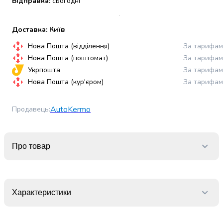
Відправка:
сьогодні
набори
алкоголю
Доставка: Київ
Продукти
і
Нова Пошта (відділення)
За тарифам
напої
Нова Пошта (поштомат)
За тарифам
Бакалія
Укрпошта
За тарифам
Олія
Нова Пошта (кур'єром)
За тарифам
Макаронні
вироби
Сухі
AutoKermo
Продавець
:
сніданки
Їжа
швидкого
Про товар
приготування
Спеції
та
приправи
Характеристики
Цукор
Все
для