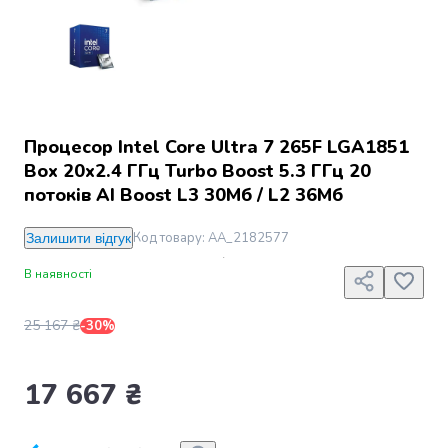
Джин
Ром
Текіла
і
мескаль
Лікери
і
Процесор Intel Core Ultra 7 265F LGA1851
наливки
Box 20x2.4 ГГц Turbo Boost 5.3 ГГц 20
Настоянки,
потоків AI Boost L3 30Мб / L2 36Мб
бальзами,
біттери
Код товару
:
AA_2182577
Залишити відгук
Саке
і
В наявності
азійський
алкоголь
25 167 ₴
-30%
Слабоалкогольні
напої
Сидри
17 667 ₴
та
меди
Подарункові