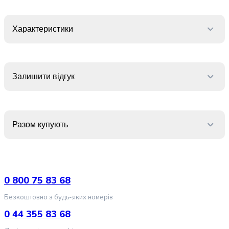
випічки
Борошно
Приправа
Характеристики
перець
Кухонна
сіль
Оцет
Залишити відгук
Продукти
для
суші
і
Разом купують
ролів
Желе
та
суміші
для
0 800 75 83 68
десертів
Крупи
Безкоштовно з будь-яких номерів
Рис
0 44 355 83 68
Гречана