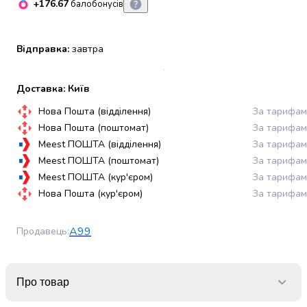
+176.67
балобонусів
набори
алкоголю
Продукти
Відправка:
завтра
і
напої
Бакалія
Доставка: Київ
Олія
Нова Пошта (відділення)
За тарифам
Макаронні
Нова Пошта (поштомат)
За тарифам
вироби
Meest ПОШТА (відділення)
За тарифам
Сухі
Meest ПОШТА (поштомат)
За тарифам
сніданки
Meest ПОШТА (кур'єром)
За тарифам
Їжа
швидкого
Нова Пошта (кур'єром)
За тарифам
приготування
Спеції
А99
Продавець
:
та
приправи
Цукор
Про товар
Все
для