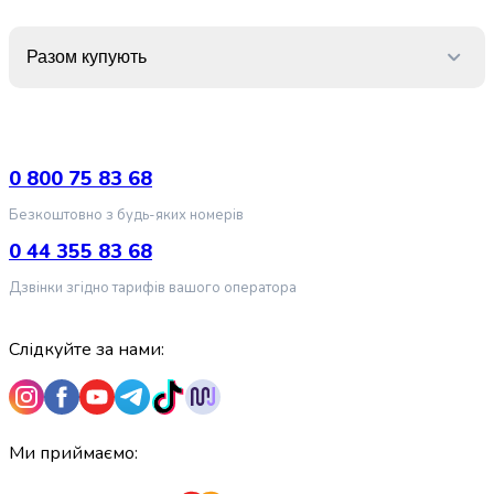
випічки
Борошно
Разом купують
Приправа
перець
Кухонна
сіль
Оцет
0 800 75 83 68
Продукти
для
Безкоштовно з будь-яких номерів
суші
0 44 355 83 68
і
ролів
Дзвінки згідно тарифів вашого оператора
Желе
та
Слідкуйте за нами:
суміші
для
десертів
Крупи
Рис
Ми приймаємо:
Гречана