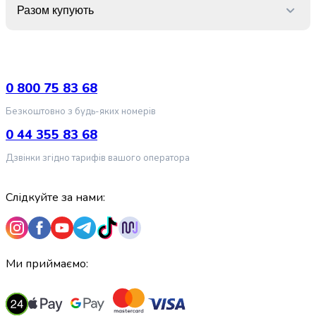
випічки
Разом купують
Борошно
Приправа
перець
Кухонна
сіль
0 800 75 83 68
Оцет
Безкоштовно з будь-яких номерів
Продукти
для
0 44 355 83 68
суші
Дзвінки згідно тарифів вашого оператора
і
ролів
Желе
Слідкуйте за нами:
та
суміші
для
десертів
Ми приймаємо:
Крупи
Рис
Гречана