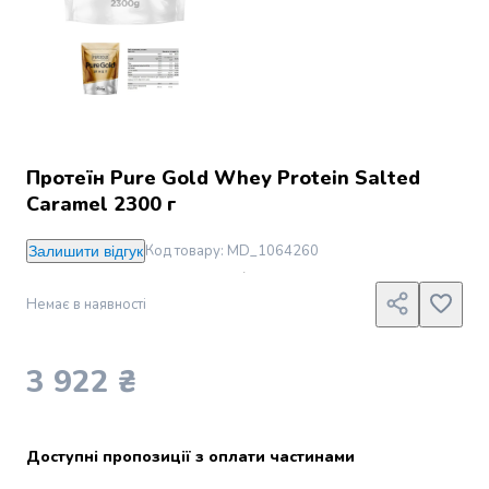
Джин
Ром
Текіла
і
мескаль
Лікери
і
наливки
Протеїн Pure Gold Whey Protein Salted
Настоянки,
Caramel 2300 г
бальзами,
біттери
Код товару
:
MD_1064260
Залишити відгук
Саке
і
Немає в наявності
азійський
алкоголь
Слабоалкогольні
3 922 ₴
напої
Сидри
та
Доступні пропозиції з оплати частинами
меди
Подарункові