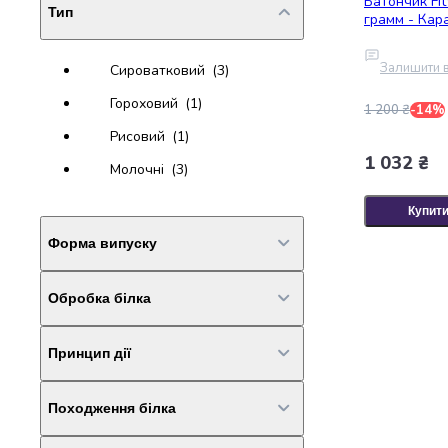
Батончик Fit
крупа
Тип
грамм - Кар
Вівсяна
крупа
Бобові
Залишити в
Сироватковий
(3)
Кускус
Гороховий
(1)
1 200 ₴
-14%
Булгур
Пшенична
Рисовий
(1)
крупа
1 032 ₴
Молочні
(3)
Манна
крупа
Купит
Кіноа
Кукурудзяна
Форма випуску
крупа
Ячна
Обробка білка
Порошки
(1)
крупа
Перлова
Батончики
(3)
крупа
Принцип дії
Концентрат
(2)
Печиво
(2)
Пшоно
Комбінований
(1)
Консервовані
Походження білка
Швидкозасвоюваний
(2)
продукти
Рибні
Повільнозасвоюваний
(1)