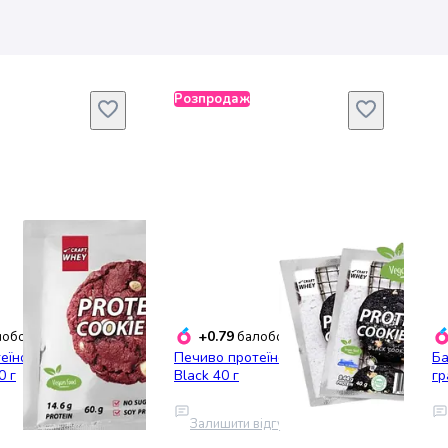
Розпродаж
+0.79
обонусів
балобонусів
еїнове Craft Whey
Печиво протеїнове Craft Whey
Ба
0 г
Black 40 г
гр
Залишити відгук