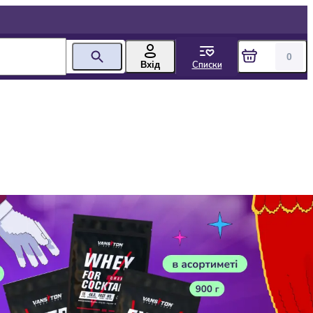
0
Списки
Вхід