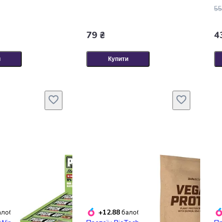
55
79 ₴
4
и
Купити
+12.88
лобонусів
балобонусів