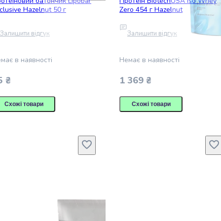
отеїновий батончик Lipobar
Протеїн BiotechUSA Iso Whey
clusive Hazelnut 50 г
Zero 454 г Hazelnut
Залишити відгук
Залишити відгук
має в наявності
Немає в наявності
5 ₴
1 369 ₴
Схожі товари
Схожі товари