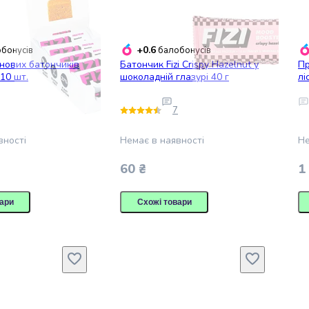
+0.6
бонусів
балобонусів
їнових батончиків
Батончик Fizi Crispy Hazelnut у
Пр
 10 шт.
шоколадній глазурі 40 г
лі
7
вності
Немає в наявності
Не
60 ₴
1
ари
Схожі товари