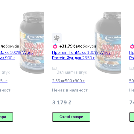
+31.79
лобонусів
балобонусів
nMaxx 100% Whey
Протеїн IronMaxx 100% Whey
Пр
ук 900 г
Protein Фундук 2350 г
Pr
ідгук
Залишити відгук
35 кг
2.35 кг
500 г
900 г
50
вності
Немає в наявності
Не
3 179 ₴
7
ари
Схожі товари