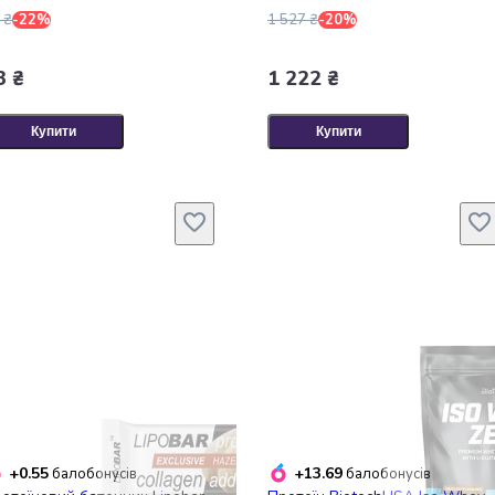
 ₴
-22%
1 527 ₴
-20%
3 ₴
1 222 ₴
Купити
Купити
+0.55
+13.69
балобонусів
балобонусів