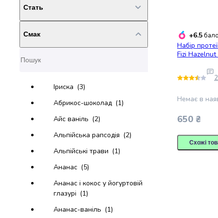
консерви
Стать
Тваринний
(3)
Овочева
Рослинний
(1)
консервація
Смак
+6.5
Чоловічий
(6)
бало
М'ясні
Набір проте
консерви
Жіночий
(6)
Fizi Hazelnut
Фруктова
консервація
2
Оливки
Іриска
(3)
та
Немає в ная
Абрикос-шоколад
(1)
маслини
Паштети
650 ₴
Айс ваніль
(2)
Джеми
Альпійська рапсодія
(2)
Консервовані
Схожі тов
гриби
Альпійські трави
(1)
Мед
Ананас
(5)
Варення
Соуси
Ананас і кокос у йогуртовій
і
глазурі
(1)
маринади
Ананас-ваніль
(1)
Соуси