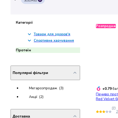
набори
алкоголю
Продукти
і
Категорії
Розпродаж
напої
Бакалія
Товари для здоров'я
Олія
Спортивне харчування
Макаронні
Протеїн
вироби
Сухі
сніданки
Їжа
Популярні фільтри
швидкого
приготування
Спеції
Мегарозпродаж
(3)
+0.79
бал
та
Печиво прот
Акції
(2)
приправи
Red Velvet 6
Цукор
Все
2
для
Доставка