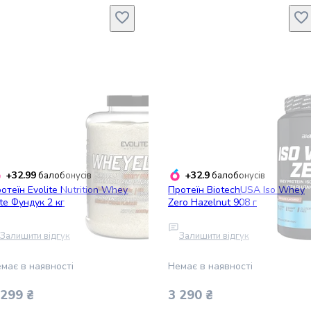
+32.99
+32.9
балобонусів
балобонусів
отеїн Evolite Nutrition Whey
Протеїн BiotechUSA Iso Whey
ite Фундук 2 кг
Zero Hazelnut 908 г
Залишити відгук
Залишити відгук
має в наявності
Немає в наявності
 299 ₴
3 290 ₴