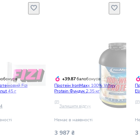
+39.87
обонусів
балобонусів
теїновий Fizi
Протеїн IronMaxx 100% Whey
Пр
lnut 45 г
Protein Фундук 2.35 кг
El
4
Залишити відгук
вності
Немає в наявності
Не
3 987 ₴
3