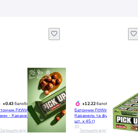
+0.43
+12.22
балобонусів
балобонусів
тончик FitWin Pick Up, 45
Батончик FitWin Pick Up
амм - Карамель-фундук
Карамель та фундук 1.08 кг (2
шт. х 45 г)
Залишити відгук
Залишити відгук