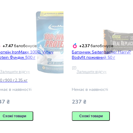
+7.47
+2.37
балобонусів
балобонусів
отеїн IronMaxx 100% Whey
Батончик Seitenbacher HarryP
otein Фундук 500 г
Bodyfit поживний 50 г
Залишити відгук
Залишити відгук
0 г
900 г
2.35 кг
має в наявності
Немає в наявності
47 ₴
237 ₴
Схожі товари
Схожі товари