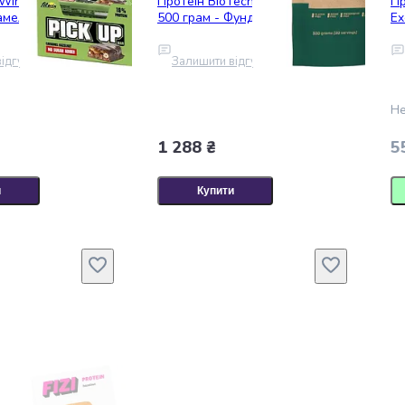
Win Pick Up, 24*45
Протеїн BioTech Vegan Protein,
Пр
амель-фундук
500 грам - Фундук
Ex
ідгук
Залишити відгук
Не
1 288 ₴
5
и
Купити