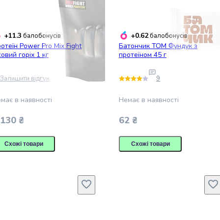
+11.3
+0.62
балобонусів
балобонусів
отеїн Power Pro Mix Fight
Батончик TOM Фундук з
совий горіх 1 кг
протеїном 45 г
Залишити відгук
9
має в наявності
Немає в наявності
 130 ₴
62 ₴
Схожі товари
Схожі товари