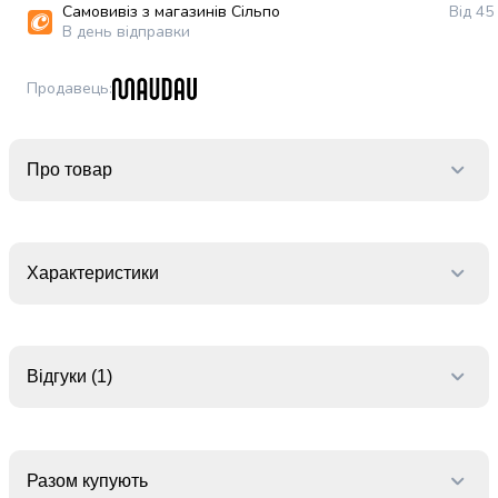
випічки
Самовивіз з магазинів Сільпо
Від 45
В день відправки
Борошно
Приправа
перець
Продавець
:
Кухонна
сіль
Оцет
Про товар
Продукти
для
суші
і
Характеристики
ролів
Желе
та
суміші
для
Відгуки (1)
десертів
Крупи
Рис
Гречана
Разом купують