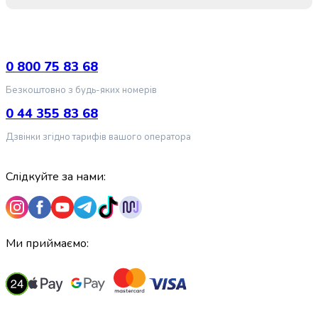
крупа
Вівсяна
крупа
Бобові
Кускус
0 800 75 83 68
Булгур
Безкоштовно з будь-яких номерів
Пшенична
крупа
0 44 355 83 68
Манна
Дзвінки згідно тарифів вашого оператора
крупа
Кіноа
Кукурудзяна
Слідкуйте за нами:
крупа
Ячна
крупа
Перлова
Ми приймаємо:
крупа
Пшоно
Консервовані
продукти
Рибні