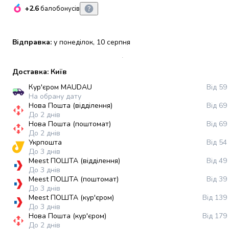
+2.6
набори
балобонусів
алкоголю
Продукти
Відправка:
у понеділок, 10 серпня
і
напої
Бакалія
Доставка: Київ
Олія
Кур'єром MAUDAU
Від 59
Макаронні
На обрану дату
вироби
Нова Пошта (відділення)
Від 69
Сухі
До 2 днів
сніданки
Нова Пошта (поштомат)
Від 69
Їжа
До 2 днів
Укрпошта
Від 54
швидкого
До 3 днів
приготування
Meest ПОШТА (відділення)
Від 49
Спеції
До 3 днів
та
Meest ПОШТА (поштомат)
Від 39
До 3 днів
приправи
Meest ПОШТА (кур'єром)
Від 139
Цукор
До 3 днів
Все
Нова Пошта (кур'єром)
Від 179
для
До 2 днів