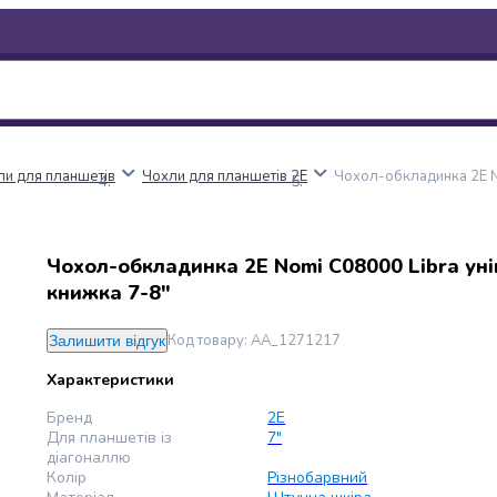
ли для планшетів
Чохли для планшетів 2E
Чохол-обкладинка 2E N
Чохол-обкладинка 2E Nomi C08000 Libra ун
книжка 7-8"
Код товару
:
AA_1271217
Залишити відгук
Характеристики
Бренд
2E
Для планшетів із
7"
діагоналлю
Колір
Різнобарвний