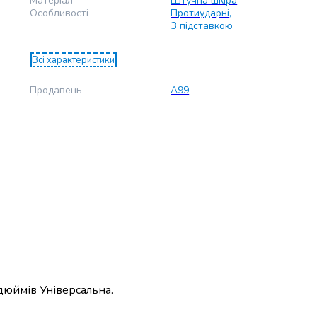
Матеріал
Штучна шкіра
Особливості
Протиударні
,
З підставкою
Всі характеристики
Продавець
А99
дюймів Універсальна.