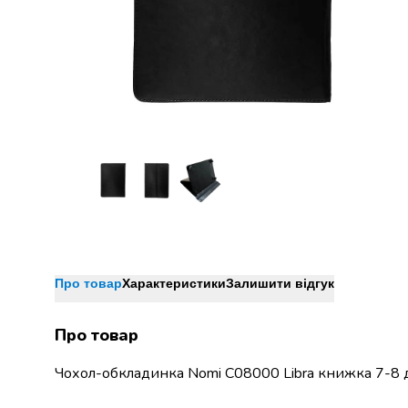
Джин
Ром
Текіла
і
мескаль
Лікери
і
наливки
Настоянки,
бальзами,
біттери
Саке
і
азійський
алкоголь
Про товар
Характеристики
Залишити відгук
Слабоалкогольні
напої
Про товар
Сидри
та
Чохол-обкладинка Nomi C08000 Libra книжка 7-8 
меди
Подарункові