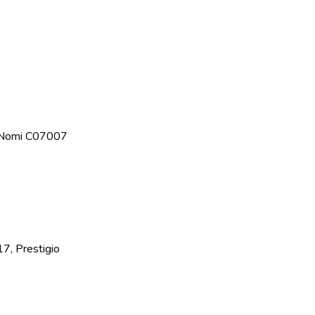
 Nomi C07007
17, Prestigio