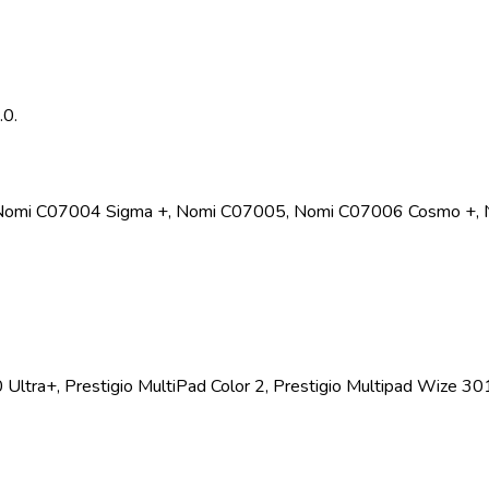
0.
 Nomi C07004 Sigma +, Nomi C07005, Nomi C07006 Cosmo +,
 Ultra+, Prestigio MultiPad Color 2, Prestigio Multipad Wize 30