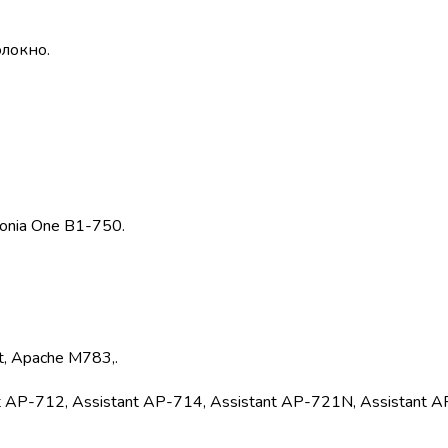
олокно.
conia One B1-750.
t, Apache M783,.
ant AP-712, Assistant AP-714, Assistant AP-721N, Assistant 