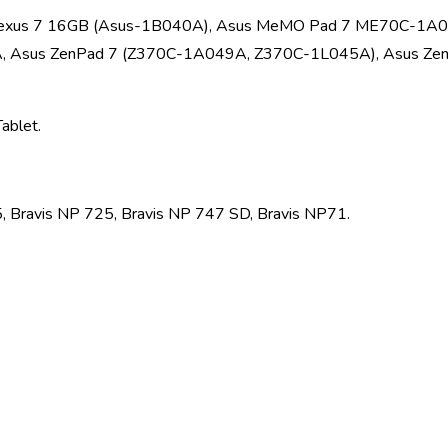
Nexus 7 16GB (Asus-1B040A), Asus MeMO Pad 7 ME70C-1A
us ZenPad 7 (Z370C-1A049A, Z370C-1L045A), Asus ZenP
ablet.
, Bravis NP 725, Bravis NP 747 SD, Bravis NP71.