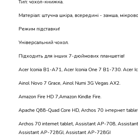
Тип: чохол-книжка.
набори
алкоголю
Матеріал: штучна шкіра, всередині - замша, мікров
Продукти
і
Режим підставки!
напої
Бакалія
Універсальний чохол.
Олія
Макаронні
Підходить для інших 7-дюймових планшетів!
вироби
Сухі
Acer Iconia B1-A71, Acer Iconia One 7 B1-730. Acer I
сніданки
Їжа
Ainol Novo 7 Grace, Ainol Numi 3G Vegas AX2.
швидкого
приготування
Amazon Fire HD 7,Amazon Kindle Fire.
Спеції
та
Apache Q88-Quad Core HD, Archos 70 інтернет table
приправи
Цукор
Archos 70 internet tablet, Assistant AP-708, Assist
Все
Assistant AP-728GI, Assistant AP-728GI
для