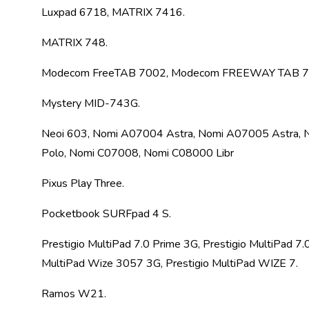
консерви
Luxpad 6718, MATRIX 7416.
Овочева
консервація
MATRIX 748.
М'ясні
консерви
Modecom FreeTAB 7002, Modecom FREEWAY TAB 7.
Фруктова
консервація
Mystery MID-743G.
Оливки
та
Neoi 603, Nomi A07004 Astra, Nomi A07005 Astra,
маслини
Polo, Nomi C07008, Nomi C08000 Libr
Паштети
Джеми
Pixus Play Three.
Консервовані
гриби
Pocketbook SURFpad 4 S.
Мед
Варення
Prestigio MultiPad 7.0 Prime 3G, Prestigio MultiPad 7.0
Соуси
MultiPad Wize 3057 3G, Prestigio MultiPad WIZE 7.
і
маринади
Ramos W21.
Соуси