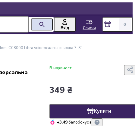
0
Списки
Вхід
omi C08000 Libra універсальна книжка 7-8"
В наявності
іверсальна
349 ₴
Купити
+3.49
балобонусів