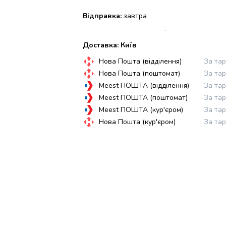
Відправка:
завтра
Доставка: Київ
Нова Пошта (відділення)
За та
Нова Пошта (поштомат)
За та
Meest ПОШТА (відділення)
За та
Meest ПОШТА (поштомат)
За та
Meest ПОШТА (кур'єром)
За та
Нова Пошта (кур'єром)
За та