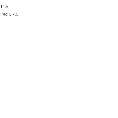
011A,
ad C 7.0