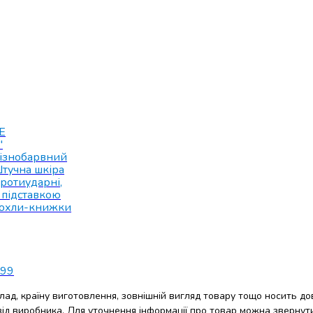
E
"
ізнобарвний
тучна шкіра
ротиударні
,
 підставкою
охли-книжки
99
клад, країну виготовлення, зовнішній вигляд товару тощо носить до
 від виробника. Для уточнення інформації про товар можна звернут