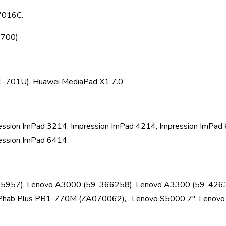
7016C.
700).
1-701U), Huawei MediaPad X1 7.0.
ession ImPad 3214, Impression ImPad 4214, Impression ImPad
ession ImPad 6414.
5957), Lenovo A3000 (59-366258), Lenovo A3300 (59-4263
ab Plus PB1-770M (ZA070062), , Lenovo S5000 7", Lenovo