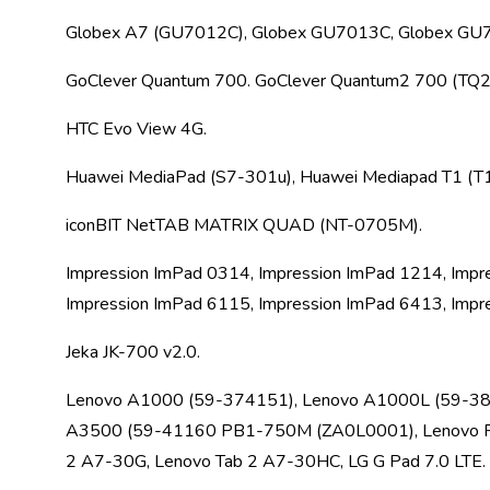
крупа
Вівсяна
Globex A7 (GU7012C), Globex GU7013C, Globex GU
крупа
Бобові
GoClever Quantum 700. GoClever Quantum2 700 (TQ2
Кускус
Булгур
HTC Evo View 4G.
Пшенична
крупа
Huawei MediaPad (S7-301u), Huawei Mediapad T1 (T
Манна
крупа
iconBIT NetTAB MATRIX QUAD (NT-0705M).
Кіноа
Кукурудзяна
Impression ImPad 0314, Impression ImPad 1214, Impr
крупа
Impression ImPad 6115, Impression ImPad 6413, Impr
Ячна
крупа
Jeka JK-700 v2.0.
Перлова
крупа
Lenovo A1000 (59-374151), Lenovo A1000L (59-38
Пшоно
A3500 (59-41160 PB1-750M (ZA0L0001), Lenovo Ph
Консервовані
продукти
2 A7-30G, Lenovo Tab 2 A7-30HC, LG G Pad 7.0 LTE.
Рибні