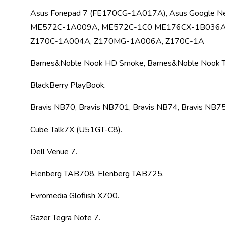
випічки
Asus Fonepad 7 (FE170CG-1A017A), Asus Google 
Борошно
ME572C-1A009A, ME572C-1C0 ME176CX-1B036A, As
Приправа
перець
Z170C-1A004A, Z170MG-1A006A, Z170C-1A
Кухонна
сіль
Barnes&Noble Nook HD Smoke, Barnes&Noble Nook T
Оцет
Продукти
BlackBerry PlayBook.
для
суші
Bravis NB70, Bravis NB701, Bravis NB74, Bravis NB75
і
ролів
Cube Talk7X (U51GT-C8).
Желе
та
Dell Venue 7.
суміші
для
Elenberg TAB708, Elenberg TAB725.
десертів
Крупи
Evromedia Glofiish X700.
Рис
Гречана
Gazer Tegra Note 7.