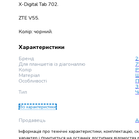
Пасти
X-Digital Tab 702.
Жувальна
гумка
ZTE V55.
Драже
та
Колір: чорний.
льодяники
Жувальні
Характеристики
цукерки
Зефір
Бренд
2
та
Для планшетів із діагоналлю
7
маршмелоу
Колір
Р
Мармелад
Матеріал
Ш
Особливості
П
Кекси
З
та
Тип
Ч
панетоне
Тістечка
Всі характеристики
Шоколадні
фігурки
Продавець
А
та
яйця
Інформація про технічні характеристики, комплектацію, с
Торти
характер і ґрунтується на останніх доступних відомостях