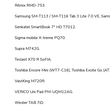
Майонез
Ritmix RMD-753.
Кетчуп
Томатна
Samsung SM-T113 / SM-T116 Tab 3 Lite 7.0 VE, Samsun
паста
Гірчиця
Senkatel SmartBook 7" HD T7012.
Маринади
Хрін
Sigma mobile X-treme PQ70.
Кондитерські
вироби
Supra M742G.
Шоколад
Батончики
Teclast X70 R SoFIA.
Печиво
Вафлі
Toshiba Encore Mini (WT7-C16), Toshiba Excite Go (AT
Бісквіти
та
VastKing M720R.
рулети
Круасани
VERICO Uni Pad PM-UQM12AG.
та
рогалики
Wexler TAB 7iD.
Пряники