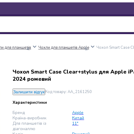
ли для планшетів
Чохли для планшетів Apple
Чохол Smart Case Cl
Чохол Smart Case Clear+stylus для Apple iP
2024 рожевий
Код товару
:
AA_2161250
Залишити відгук
Характеристики
Бренд
Apple
Країна-виробник
Китай
Для планшетів із
11"
діагоналлю