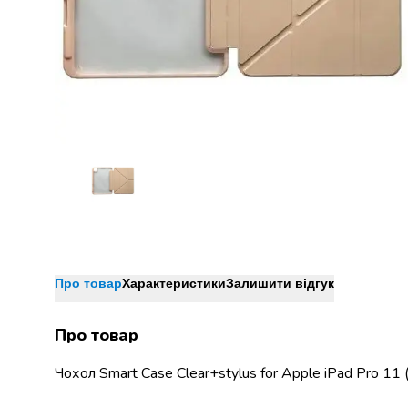
Джин
Ром
Текіла
і
мескаль
Лікери
і
наливки
Настоянки,
бальзами,
біттери
Саке
і
азійський
алкоголь
Про товар
Характеристики
Залишити відгук
Слабоалкогольні
напої
Про товар
Сидри
та
Чохол Smart Case Clear+stylus for Apple iPad Pro 11 
меди
Подарункові