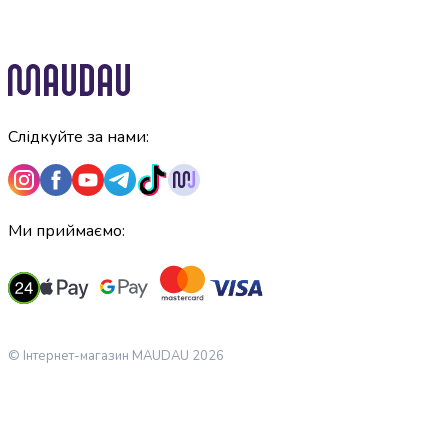
випічки
Борошно
Приправа
перець
Кухонна
сіль
Слідкуйте за нами:
Оцет
Продукти
для
суші
Ми приймаємо:
і
ролів
Желе
та
суміші
для
© Інтернет-магазин MAUDAU 2026
десертів
Крупи
Рис
Гречана