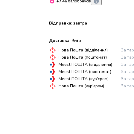
+7.46
балобонусів
Відправка:
завтра
Доставка: Київ
Нова Пошта (відділення)
За та
Нова Пошта (поштомат)
За та
Meest ПОШТА (відділення)
За та
Meest ПОШТА (поштомат)
За та
Meest ПОШТА (кур'єром)
За та
Нова Пошта (кур'єром)
За та