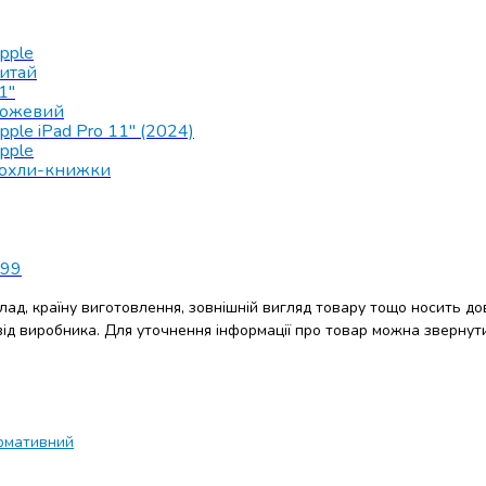
pple
итай
1"
ожевий
pple iPad Pro 11" (2024)
pple
охли-книжки
99
клад, країну виготовлення, зовнішній вигляд товару тощо носить до
 від виробника. Для уточнення інформації про товар можна звернут
рмативний