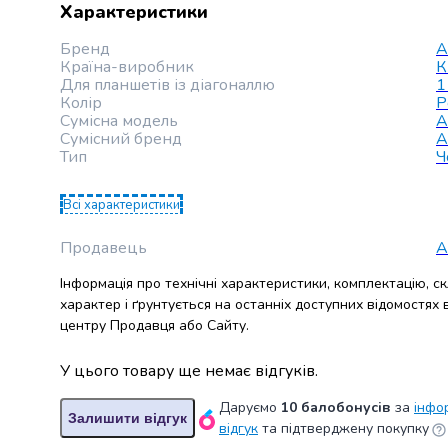
Характеристики
набори
алкоголю
Бренд
A
Продукти
Країна-виробник
К
і
Для планшетів із діагоналлю
1
Колір
Р
напої
Сумісна модель
A
Бакалія
Сумісний бренд
A
Олія
Тип
Ч
Макаронні
вироби
Всі характеристики
Сухі
сніданки
Продавець
А
Їжа
швидкого
Інформація про технічні характеристики, комплектацію, с
приготування
характер і ґрунтується на останніх доступних відомостях
Спеції
центру Продавця або Сайту.
та
приправи
У цього товару ще немає відгуків.
Цукор
Даруємо
10 балобонусів
за
інфо
Все
Залишити відгук
відгук
та підтверджену покупку
для