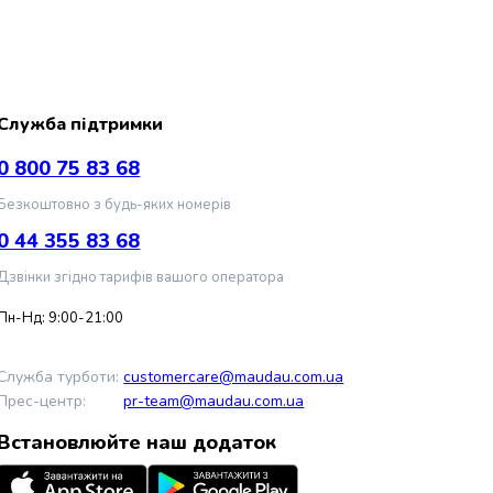
Служба підтримки
0 800 75 83 68
Безкоштовно з будь-яких номерів
0 44 355 83 68
Дзвінки згідно тарифів вашого оператора
Пн-Нд: 9:00-21:00
Служба турботи:
customercare@maudau.com.ua
Прес-центр:
pr-team@maudau.com.ua
Встановлюйте наш додаток