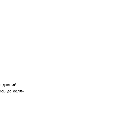
відковий
ись до колл-