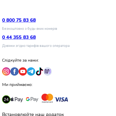
випічки
Борошно
Приправа
0 800 75 83 68
перець
Кухонна
Безкоштовно з будь-яких номерів
сіль
0 44 355 83 68
Оцет
Продукти
Дзвінки згідно тарифів вашого оператора
для
суші
і
Слідкуйте за нами:
ролів
Желе
та
суміші
Ми приймаємо:
для
десертів
Крупи
Рис
Гречана
Встановлюйте наш додаток