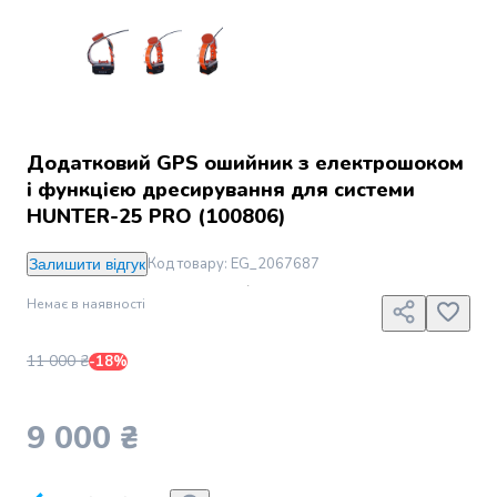
Джин
Ром
Текіла
і
мескаль
Лікери
і
Додатковий GPS ошийник з електрошоком
наливки
і функцією дресирування для системи
Настоянки,
HUNTER-25 PRO (100806)
бальзами,
біттери
Код товару
:
EG_2067687
Залишити відгук
Саке
і
Немає в наявності
азійський
алкоголь
11 000 ₴
-18%
Слабоалкогольні
напої
Сидри
9 000 ₴
та
меди
Подарункові