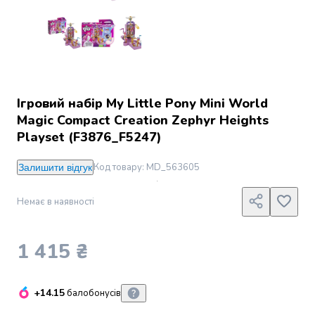
Джин
Ром
Текіла
і
мескаль
Лікери
і
Ігровий набір My Little Pony Mini World
наливки
Magic Compact Creation Zephyr Heights
Настоянки,
Playset (F3876_F5247)
бальзами,
біттери
Код товару
:
MD_563605
Залишити відгук
Саке
і
Немає в наявності
азійський
алкоголь
Слабоалкогольні
1 415 ₴
напої
Сидри
та
+14.15
балобонусів
меди
Подарункові