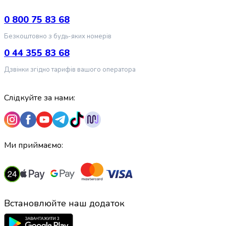
випічки
Борошно
0 800 75 83 68
Приправа
Безкоштовно з будь-яких номерів
перець
Кухонна
0 44 355 83 68
сіль
Дзвінки згідно тарифів вашого оператора
Оцет
Продукти
для
Слідкуйте за нами:
суші
і
ролів
Желе
Ми приймаємо:
та
суміші
для
десертів
Крупи
Встановлюйте наш додаток
Рис
Гречана