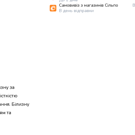
Самовивіз з магазинів Сільпо
В
В день відправки
изну за
істкістю
ання. Білизну
ям та