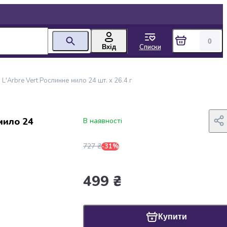
0
Списки
Вхід
L'Arbre Vert Рослинне мило 24 шт. х 26.4 г
мило 24
В наявності
727 ₴
-31%
499 ₴
Купити