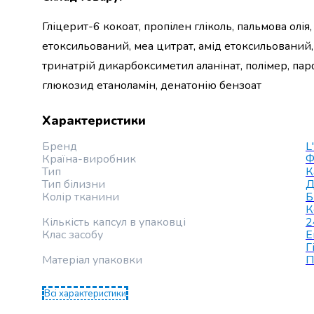
випічки
Борошно
Гліцерит-6 кокоат, пропілен гліколь, пальмова олія,
Приправа
етоксильований, меа цитрат, амід етоксильований,
перець
тринатрій дикарбоксиметил аланінат, полімер, пар
Кухонна
сіль
глюкозид етаноламін, денатонію бензоат
Оцет
Продукти
Характеристики
для
суші
Бренд
L
Країна-виробник
Ф
і
Тип
К
ролів
Тип білизни
Д
Желе
Колір тканини
Б
та
К
Кількість капсул в упаковці
2
суміші
Клас засобу
Е
для
Г
десертів
Матеріал упаковки
П
Крупи
Рис
Всі характеристики
Гречана