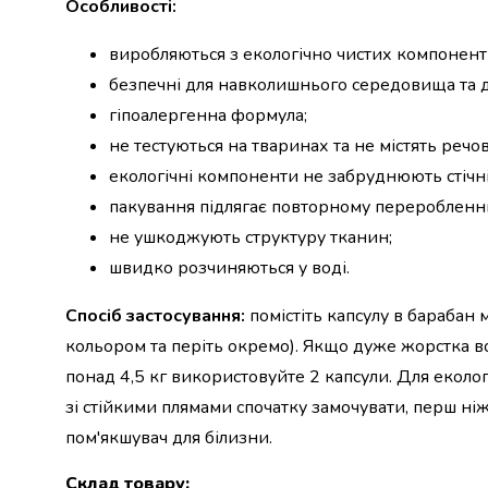
Особливості:
набори
алкоголю
виробляються з екологічно чистих компоненті
Продукти
безпечні для навколишнього середовища та 
і
гіпоалергенна формула;
напої
Бакалія
не тестуються на тваринах та не містять реч
Олія
екологічні компоненти не забруднюють стічні
Макаронні
пакування підлягає повторному переробленн
вироби
Сухі
не ушкоджують структуру тканин;
сніданки
швидко розчиняються у воді.
Їжа
швидкого
Спосіб застосування:
помістіть капсулу в барабан 
приготування
кольором та періть окремо). Якщо дуже жорстка во
Спеції
понад 4,5 кг використовуйте 2 капсули. Для еколог
та
приправи
зі стійкими плямами спочатку замочувати, перш ніж
Цукор
пом'якшувач для білизни.
Все
для
Склад товару
: