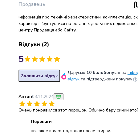
крупа
Продавець
Вівсяна
крупа
Інформація про технічні характеристики, комплектацію, с
Бобові
характер і ґрунтується на останніх доступних відомостях
Кускус
центру Продавця або Сайту.
Булгур
Пшенична
Відгуки
(
2
)
крупа
Манна
5
крупа
Кіноа
Даруємо
10 балобонусів
за
інфо
Кукурудзяна
Залишити відгук
відгук
та підтверджену покупку
крупа
Ячна
крупа
Антон
08.11.2024
Перлова
крупа
Очень понравился этот порошок. Обычно беру синий этой
Пшоно
Переваги
Консервовані
продукти
высокое качество, запах после стирки.
Рибні