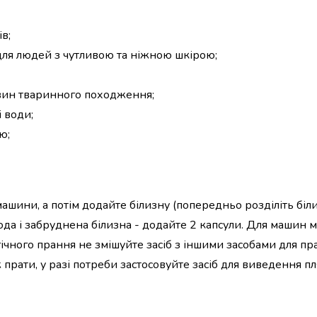
в;
для людей з чутливою та ніжною шкірою;
овин тваринного походження;
 води;
ю;
машини, а потім додайте білизну (попередньо розділіть біл
да і забруднена білизна - додайте 2 капсули. Для машин м
ічного прання не змішуйте засіб з іншими засобами для пр
 прати, у разі потреби застосовуйте засіб для виведення пл