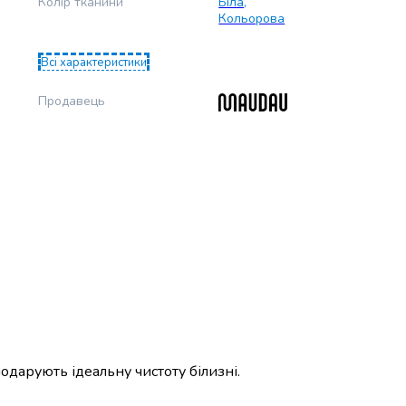
Колір тканини
Біла
,
Кольорова
Всі характеристики
Продавець
одарують ідеальну чистоту білизні.