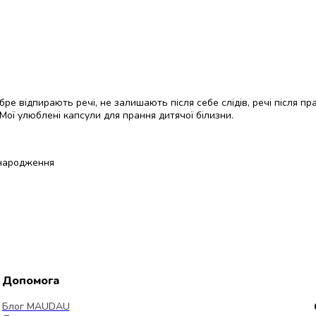
ре відпирають речі, не залишають після себе слідів, речі після п
 Мої улюблені капсули для прання дитячої білизни.
д народження
Допомога
Блог MAUDAU