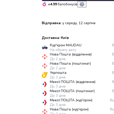
+4.99
балобонусів
Відправка:
у середу, 12 серпня
Доставка: Київ
Кур'єром MAUDAU
В
На обрану дату
Нова Пошта (відділення)
В
До 2 днів
Нова Пошта (поштомат)
В
До 2 днів
Укрпошта
В
До 3 днів
Meest ПОШТА (відділення)
В
До 3 днів
Meest ПОШТА (поштомат)
В
До 3 днів
Meest ПОШТА (кур'єром)
Ві
До 3 днів
Нова Пошта (кур'єром)
Ві
До 2 днів