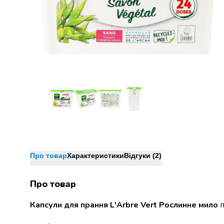
Джин
Ром
Текіла
і
мескаль
Лікери
і
наливки
Настоянки,
бальзами,
біттери
Саке
і
азійський
алкоголь
Про товар
Характеристики
Відгуки (2)
Слабоалкогольні
напої
Про товар
Сидри
та
Капсули для прання L'Arbre Vert Рослинне мило
п
меди
Подарункові