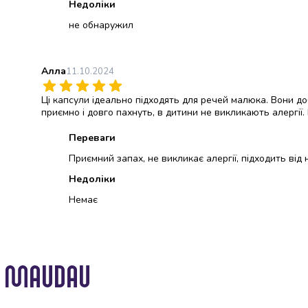
Недоліки
консерви
не обнаружил
Овочева
консервація
М'ясні
консерви
Алла
11.10.2024
Фруктова
Ці капсули ідеально підходять для речей малюка. Вони доб
консервація
приємно і довго пахнуть, в дитини не викликають алергії.
Оливки
та
Переваги
маслини
Приємний запах, не викликає алергії, підходить ві
Паштети
Джеми
Недоліки
Консервовані
Немає
гриби
Мед
Варення
Соуси
і
маринади
Соуси