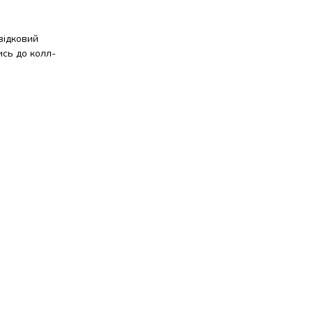
відковий
ись до колл-