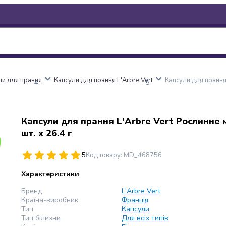
ли для прання
Капсули для прання L'Arbre Vert
Капсули для прання 
Капсули для прання L'Arbre Vert Рослинне 
шт. х 26.4 г
5
Код товару
:
MD_468756
Характеристики
Бренд
L'Arbre Vert
Країна-виробник
Франція
Тип
Капсули
Тип білизни
Для всіх типів