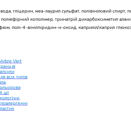
 вода, гліцерин, меа-лаурил сульфат, полівініловий спирт, 
 поліефірний кополімер, тринатрій дикарбоксиметил алані
фюм, полі-4-вінілпіридин-н-оксид, каприліл/каприл глюко
'Arbre Vert
ранція
апсули
ля всіх типів
іла
,
ольорова
4 шт
кологічні
,
іпоалергенні
ластик