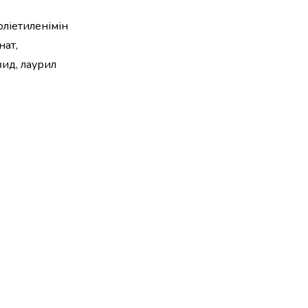
поліетиленімін
нат,
зид, лаурил