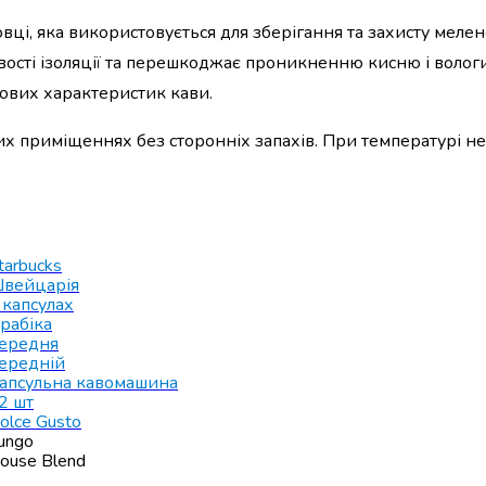
ці, яка використовується для зберігання та захисту мелен
тивості ізоляції та перешкоджає проникненню кисню і волог
кових характеристик кави.
хих приміщеннях без сторонніх запахів. При температурі н
tarbucks
вейцарія
 капсулах
рабіка
ередня
ередній
апсульна кавомашина
2 шт
olce Gusto
ungo
ouse Blend