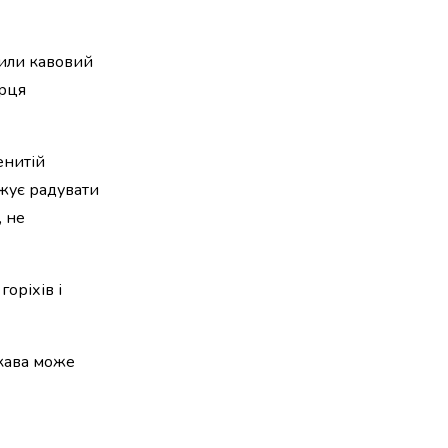
рили кавовий
ерця
енитій
вжує радувати
, не
оріхів і
 кава може