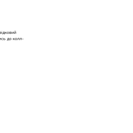
відковий
ись до колл-