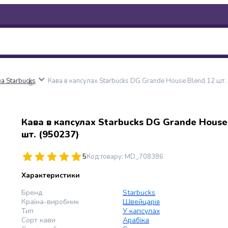
а Starbucks
Кава в капсулах Starbucks DG Grande House Blend 12 шт.
Кава в капсулах Starbucks DG Grande House
шт. (950237)
5
Код товару
:
MD_708386
Характеристики
Бренд
Starbucks
Країна-виробник
Швейцарія
Тип
У капсулах
Сорт кави
Арабіка