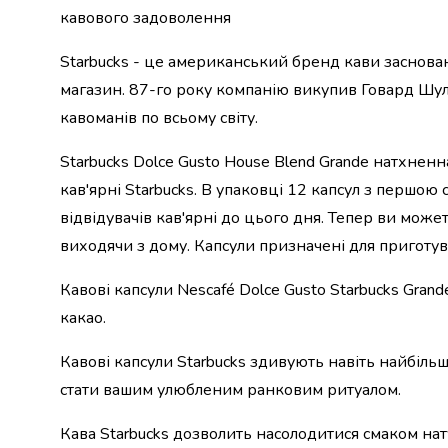
кавового задоволення
набори
алкоголю
Starbucks - це американський бренд кави заснован
Продукти
і
магазин. 87-го року компанію викупив Говард Шул
напої
кавоманів по всьому світу.
Бакалія
Олія
Starbucks Dolce Gusto House Blend Grande натхне
Макаронні
кав'ярні Starbucks. В упаковці 12 капсул з першою
вироби
Сухі
відвідувачів кав'ярні до цього дня. Тепер ви може
сніданки
виходячи з дому. Капсули призначені для приготу
Їжа
швидкого
Кавові капсули Nescafé Dolce Gusto Starbucks Gran
приготування
какао.
Спеції
та
Кавові капсули Starbucks здивують навіть найбіль
приправи
стати вашим улюбленим ранковим ритуалом.
Цукор
Все
Кава Starbucks дозволить насолодитися смаком нату
для