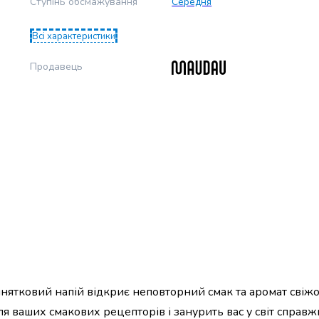
Ступінь обсмажування
Середня
Всі характеристики
Продавець
нятковий напій відкриє неповторний смак та аромат свіж
 ваших смакових рецепторів і занурить вас у світ справ