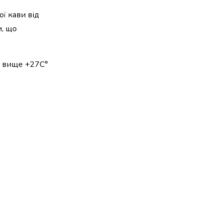
ої кави від
и, що
е вище +27С°