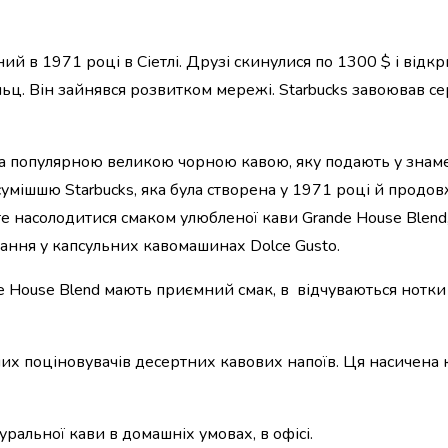
ий в 1971 році в Сіетлі. Друзі скинулися по 1300 $ і відк
ьц. Він зайнявся розвитком мережі. Starbucks завоював с
нна популярною великою чорною кавою, яку подають у знам
 сумішшю Starbucks, яка була створена у 1971 році й продо
те насолодитися смаком улюбленої кави Grande House Blend
вання у капсульних кавомашинах Dolce Gusto.
de House Blend мають приємний смак, в відчуваються нотки г
ших поціновувачів десертних кавових напоїв. Ця насичена
ральної кави в домашніх умовах, в офісі.