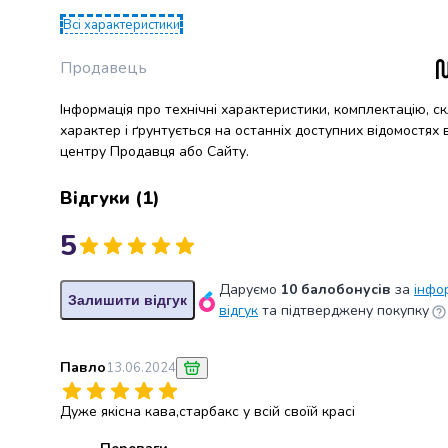
крупа
Вівсяна
Всі характеристики
крупа
Продавець
Бобові
Кускус
Інформація про технічні характеристики, комплектацію, с
Булгур
характер і ґрунтується на останніх доступних відомостях
Пшенична
центру Продавця або Сайту.
крупа
Манна
Відгуки
(
1
)
крупа
Кіноа
5
Кукурудзяна
крупа
Ячна
Даруємо
10 балобонусів
за
інфо
Залишити відгук
крупа
відгук
та підтверджену покупку
Перлова
крупа
Павло
13.06.2024
Пшоно
Консервовані
Дуже якісна кава,старбакс у всій своїй красі
продукти
Рибні