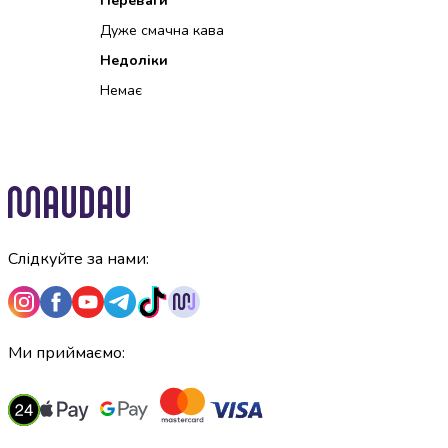
Переваги
консерви
Дуже смачна кава
Овочева
консервація
Недоліки
М'ясні
Немає
консерви
Фруктова
консервація
Оливки
та
маслини
Паштети
Слідкуйте за нами:
Джеми
Консервовані
гриби
Мед
Варення
Ми приймаємо:
Соуси
і
маринади
Соуси