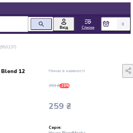
0
Списки
Вхід
 (950237)
 Blend 12
Немає в наявності
359 ₴
-28%
259 ₴
Серія:
House Blend
Mocha