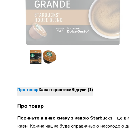
Джин
Ром
Текіла
і
мескаль
Лікери
і
наливки
Настоянки,
бальзами,
біттери
Саке
і
азійський
алкоголь
Про товар
Характеристики
Відгуки (1)
Слабоалкогольні
напої
Про товар
Сидри
та
Пориньте в диво смаку з кавою Starbucks -
це ви
меди
кави. Кожна чашка буде справжньою насолодою для
Подарункові