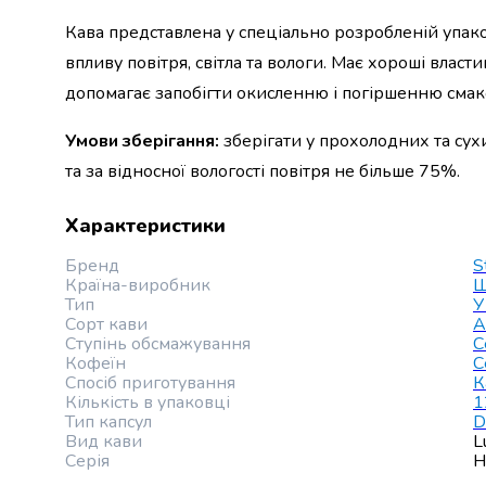
випічки
Кава представлена у спеціально розробленій упаков
Борошно
Приправа
впливу повітря, світла та вологи. Має хороші влас
перець
допомагає запобігти окисленню і погіршенню сма
Кухонна
сіль
Умови зберігання:
зберігати у прохолодних та су
Оцет
та за відносної вологості повітря не більше 75%.
Продукти
для
Характеристики
суші
і
Бренд
S
ролів
Країна-виробник
Ш
Желе
Тип
У
та
Сорт кави
А
Ступінь обсмажування
С
суміші
Кофеїн
С
для
Спосіб приготування
К
десертів
Кількість в упаковці
1
Крупи
Тип капсул
D
Рис
Вид кави
L
Серія
H
Гречана