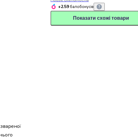
+2.59
балобонусів
Показати схожі товари
озвареної
жнього