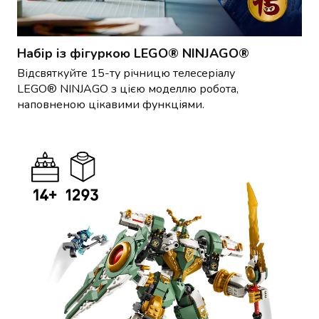
консерви
Овочева
консервація
Набір із фігуркою LEGO® NINJAGO®
М'ясні
Відсвяткуйте 15-ту річницю телесеріалу
консерви
LEGO® NINJAGO з цією моделлю робота,
Фруктова
наповненою цікавими функціями.
консервація
Оливки
та
маслини
Паштети
Джеми
Консервовані
гриби
Мед
Варення
Соуси
і
маринади
Соуси