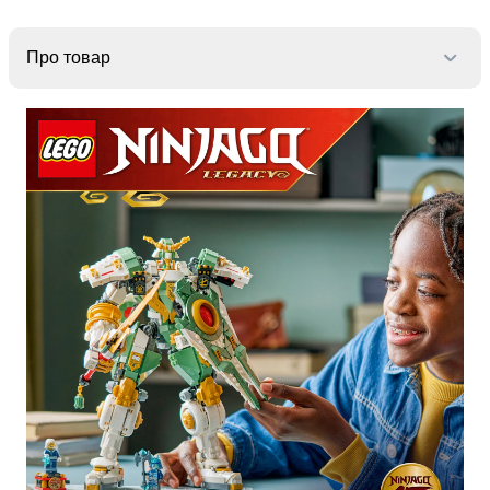
крупа
Вівсяна
крупа
Про товар
Бобові
Кускус
Булгур
Пшенична
крупа
Манна
крупа
Кіноа
Кукурудзяна
крупа
Ячна
крупа
Перлова
крупа
Пшоно
Консервовані
продукти
Рибні