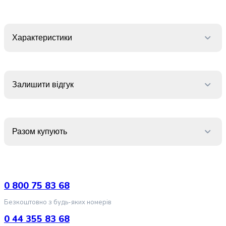
за
волоссям
Догляд
Характеристики
за
тілом
Догляд
за
Залишити відгук
порожниною
рота
Особиста
гігієна
Захист
Разом купують
від
сонця
і
автозасмага
0 800 75 83 68
Парфумерія
Засоби
Безкоштовно з будь-яких номерів
для
0 44 355 83 68
гоління