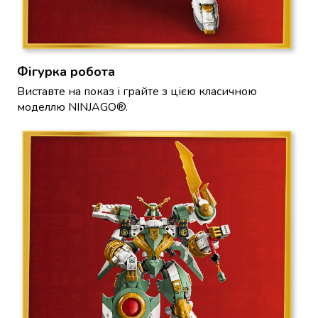
Коржі
для
торта
Гарячі
Фігурка робота
напої
Кава
Виставте на показ і грайте з цією класичною
Какао
моделлю NINJAGO®.
Чай
Снеки
Чипси
Сухарики
та
грінки
Горіхи
М'ясні
снеки
Рибні
снеки
Насіння
Сухофрукти