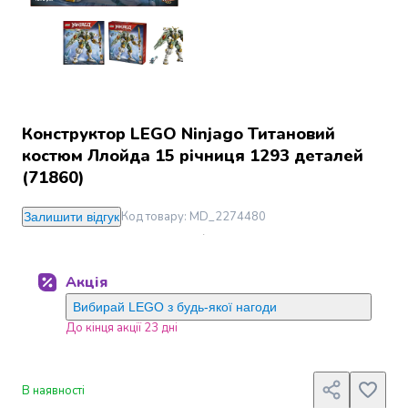
Джин
Ром
Текіла
і
мескаль
Лікери
і
Конструктор LEGO Ninjago Титановий
наливки
костюм Ллойда 15 річниця 1293 деталей
Настоянки,
(71860)
бальзами,
біттери
Код товару
:
MD_2274480
Залишити відгук
Саке
і
азійський
Акція
алкоголь
Слабоалкогольні
Вибирай LEGO з будь-якої нагоди
напої
До кінця акції 23 дні
Сидри
та
меди
В наявності
Подарункові