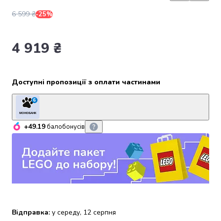
набори
6 599 ₴
-25%
алкоголю
Продукти
і
4 919 ₴
напої
Бакалія
Олія
Доступні пропозиції з оплати частинами
Макаронні
вироби
6
Сухі
МОНОБАНК
сніданки
+49.19
балобонусів
Їжа
швидкого
приготування
Спеції
та
приправи
Цукор
Все
Відправка:
у середу, 12 серпня
для