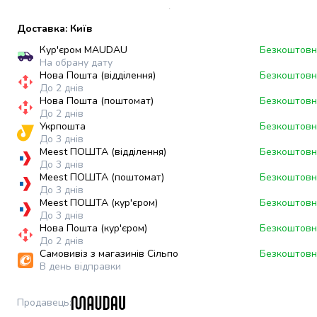
випічки
Борошно
Доставка: Київ
Приправа
Кур'єром MAUDAU
Безкоштовн
перець
На обрану дату
Кухонна
Нова Пошта (відділення)
Безкоштовн
сіль
До 2 днів
Оцет
Нова Пошта (поштомат)
Безкоштовн
До 2 днів
Продукти
Укрпошта
Безкоштовн
для
До 3 днів
суші
Meest ПОШТА (відділення)
Безкоштовн
і
До 3 днів
Meest ПОШТА (поштомат)
Безкоштовн
ролів
До 3 днів
Желе
Meest ПОШТА (кур'єром)
Безкоштовн
та
До 3 днів
суміші
Нова Пошта (кур'єром)
Безкоштовн
для
До 2 днів
Самовивіз з магазинів Сільпо
Безкоштовн
десертів
В день відправки
Крупи
Рис
Продавець
:
Гречана