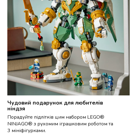
і
охолоджені
тісто
та
випічка
Заморожені
і
охолоджені
морепродукти
Суперфуди
Сублімовані
продукти
Ковбаси
Краса
і
догляд
Чудовий подарунок для любителів
ніндзя
Макіяж
Догляд
Порадуйте підлітків цим набором LEGO®
за
NINJAGO® з рухомим іграшковим роботом та
обличчям
3 мініфігурками.
Догляд