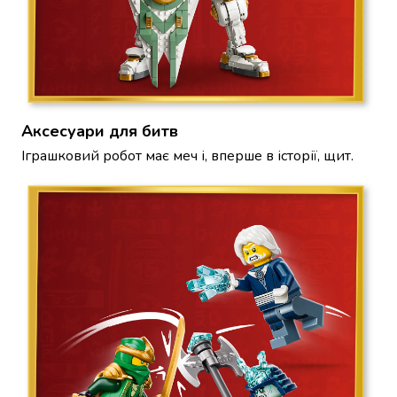
Попкорн
Кукурудзяні
палички
Сушені
гриби
Сирні
закуски
Аксесуари для битв
Напої
Іграшковий робот має меч і, вперше в історії, щит.
Соки
та
нектари
Вода
Солодка
вода
Енергетичні
напої
Молочні
продукти
Молоко
Рослинне
молоко