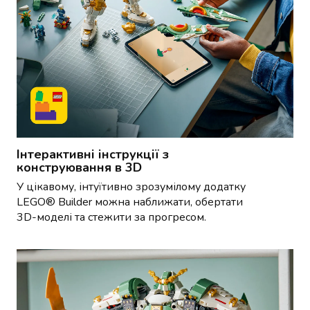
для
виробництва
алкоголю
Напівфабрикати
Овочеві
напівфабрикати
Рибні
напівфабрикати
М'ясні
напівфабрикати
Інтерактивні інструкції з
Фруктові
конструювання в 3D
напівфабрикати
У цікавому, інтуїтивно зрозумілому додатку
Заморожені
LEGO® Builder можна наближати, обертати
і
3D-моделі та стежити за прогресом.
охолоджені
готові
страви
Картопляні
напівфабрикати
Заморожені