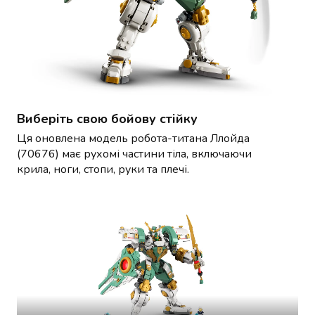
Майонез
Кетчуп
Томатна
паста
Гірчиця
Маринади
Хрін
Кондитерські
Виберіть свою бойову стійку
вироби
Ця оновлена модель робота-титана Ллойда
Шоколад
(70676) має рухомі частини тіла, включаючи
Батончики
крила, ноги, стопи, руки та плечі.
Печиво
Вафлі
Бісквіти
та
рулети
Круасани
та
рогалики
Пряники