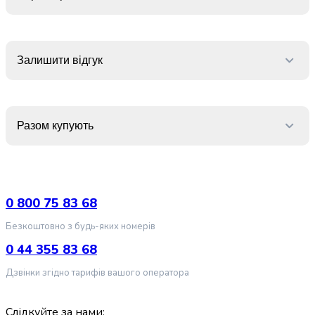
випічки
Борошно
Приправа
перець
Залишити відгук
Кухонна
сіль
Оцет
Продукти
Разом купують
для
суші
і
ролів
Желе
0 800 75 83 68
та
суміші
Безкоштовно з будь-яких номерів
для
0 44 355 83 68
десертів
Крупи
Дзвінки згідно тарифів вашого оператора
Рис
Гречана
Слідкуйте за нами: