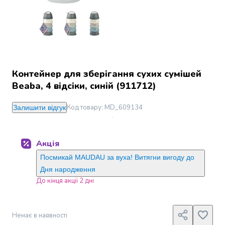
Джин
Ром
Текіла
і
мескаль
Лікери
і
Контейнер для зберігання сухих сумішей
наливки
Beaba, 4 відсіки, синій (911712)
Настоянки,
бальзами,
Код товару
:
MD_609134
Залишити відгук
біттери
Саке
і
Акція
азійський
алкоголь
Посмикай MAUDAU за вуха! Витягни вигоду до
Слабоалкогольні
Дня народження
напої
До кінця акції 2 дні
Сидри
та
меди
Немає в наявності
Подарункові