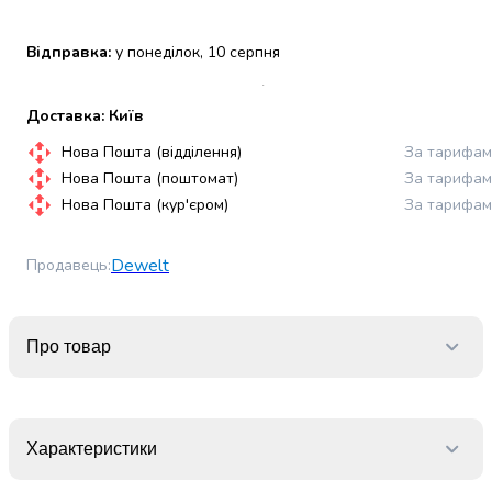
набори
алкоголю
Відправка:
у понеділок, 10 серпня
Продукти
і
напої
Доставка: Київ
Бакалія
Нова Пошта (відділення)
За тарифам
Олія
Нова Пошта (поштомат)
За тарифам
Макаронні
Нова Пошта (кур'єром)
За тарифам
вироби
Сухі
сніданки
Dewelt
Продавець
:
Їжа
швидкого
приготування
Про товар
Спеції
та
приправи
Цукор
Характеристики
Все
для