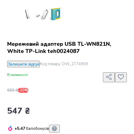
Джин
Ром
Текіла
і
мескаль
Лікери
і
Мережевий адаптер USB TL-WN821N,
наливки
White TP-Link teh0024087
Настоянки,
бальзами,
Код товару
:
DW_2774909
Залишити відгук
біттери
Саке
В наявності
і
азійський
683 ₴
-20%
алкоголь
Слабоалкогольні
напої
547 ₴
Сидри
та
меди
+5.47
балобонусів
Подарункові