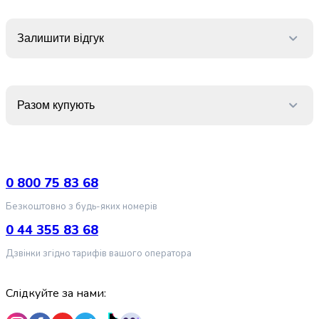
випічки
Борошно
Приправа
Залишити відгук
перець
Кухонна
сіль
Оцет
Разом купують
Продукти
для
суші
і
ролів
0 800 75 83 68
Желе
Безкоштовно з будь-яких номерів
та
суміші
0 44 355 83 68
для
Дзвінки згідно тарифів вашого оператора
десертів
Крупи
Рис
Слідкуйте за нами:
Гречана