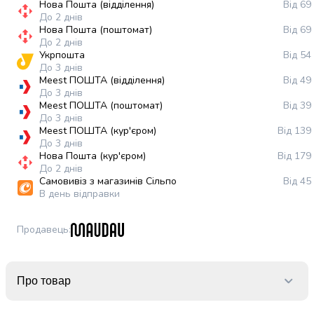
Нова Пошта (відділення)
Від 69
випічки
До 2 днів
Борошно
Нова Пошта (поштомат)
Від 69
Приправа
До 2 днів
перець
Укрпошта
Від 54
До 3 днів
Кухонна
Meest ПОШТА (відділення)
Від 49
сіль
До 3 днів
Оцет
Meest ПОШТА (поштомат)
Від 39
Продукти
До 3 днів
для
Meest ПОШТА (кур'єром)
Від 139
До 3 днів
суші
Нова Пошта (кур'єром)
Від 179
і
До 2 днів
ролів
Самовивіз з магазинів Сільпо
Від 45
Желе
В день відправки
та
суміші
Продавець
:
для
десертів
Крупи
Про товар
Рис
Гречана