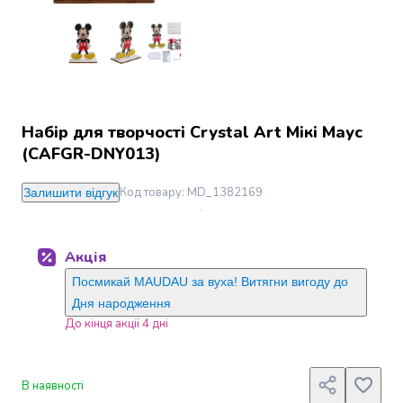
Джин
Ром
Текіла
і
мескаль
Лікери
і
Набір для творчості Crystal Art Мікі Маус
наливки
(CAFGR-DNY013)
Настоянки,
бальзами,
Код товару
:
MD_1382169
Залишити відгук
біттери
Саке
і
Акція
азійський
алкоголь
Посмикай MAUDAU за вуха! Витягни вигоду до
Слабоалкогольні
Дня народження
напої
До кінця акції 4 дні
Сидри
та
меди
В наявності
Подарункові