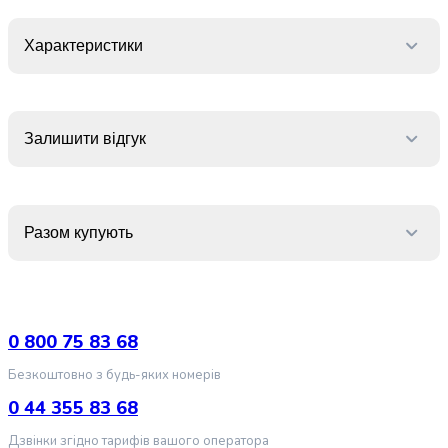
крупа
Вівсяна
крупа
Характеристики
Бобові
Кускус
Булгур
Пшенична
Залишити відгук
крупа
Манна
крупа
Кіноа
Разом купують
Кукурудзяна
крупа
Ячна
крупа
Перлова
0 800 75 83 68
крупа
Безкоштовно з будь-яких номерів
Пшоно
Консервовані
0 44 355 83 68
продукти
Дзвінки згідно тарифів вашого оператора
Рибні