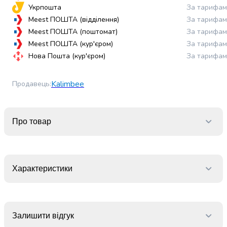
випічки
Укрпошта
За тарифам
Борошно
Meest ПОШТА (відділення)
За тарифам
Приправа
Meest ПОШТА (поштомат)
За тарифам
перець
Meest ПОШТА (кур'єром)
За тарифам
Кухонна
Нова Пошта (кур'єром)
За тарифам
сіль
Оцет
Продукти
Kalimbee
Продавець
:
для
суші
і
Про товар
ролів
Желе
та
суміші
Характеристики
для
десертів
Крупи
Рис
Залишити відгук
Гречана