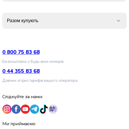
крупа
Вівсяна
крупа
Бобові
Разом купують
Кускус
Булгур
Пшенична
крупа
Манна
0 800 75 83 68
крупа
Безкоштовно з будь-яких номерів
Кіноа
Кукурудзяна
0 44 355 83 68
крупа
Дзвінки згідно тарифів вашого оператора
Ячна
крупа
Перлова
Слідкуйте за нами:
крупа
Пшоно
Консервовані
продукти
Ми приймаємо:
Рибні