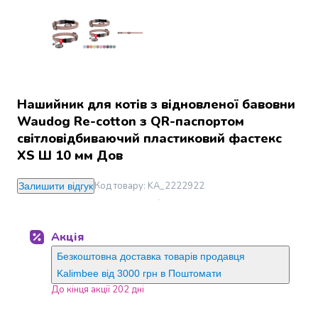
Джин
Ром
Текіла
і
мескаль
Лікери
і
Нашийник для котів з відновленої бавовни
наливки
Waudog Re-cotton з QR-паспортом
Настоянки,
світловідбиваючий пластиковий фастекс
бальзами,
XS Ш 10 мм Дов
біттери
Саке
Код товару
:
KA_2222922
Залишити відгук
і
азійський
алкоголь
Акція
Слабоалкогольні
напої
Безкоштовна доставка товарів продавця
Сидри
Kalimbee від 3000 грн в Поштомати
та
До кінця акції 202 дні
меди
Подарункові