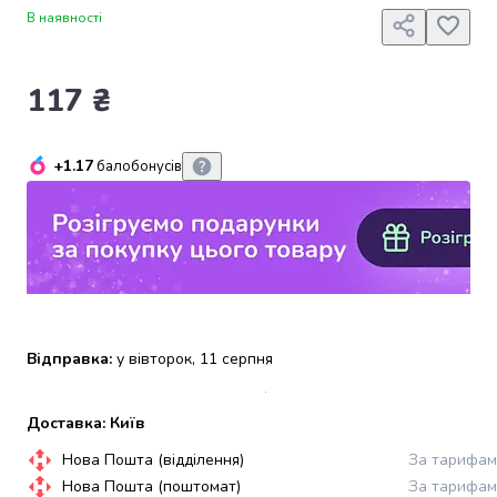
набори
В наявності
алкоголю
Продукти
117 ₴
і
напої
Бакалія
Олія
+1.17
балобонусів
Макаронні
вироби
Сухі
сніданки
Їжа
швидкого
приготування
Відправка:
у вівторок, 11 серпня
Спеції
та
приправи
Доставка: Київ
Цукор
Все
Нова Пошта (відділення)
За тарифам
для
Нова Пошта (поштомат)
За тарифам