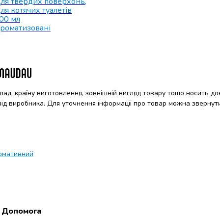
ля твердих поверхонь
,
ля котячих туалетів
00 мл
роматизовані
клад, країну виготовлення, зовнішній вигляд товару тощо носить до
 від виробника. Для уточнення інформації про товар можна звернут
рмативний
Допомога