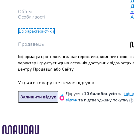
Д
випічки
Д
Борошно
Об`єм
5
Приправа
Особливості
А
перець
Кухонна
Всі характеристики
сіль
Оцет
Продавець
Продукти
для
Інформація про технічні характеристики, комплектацію, с
суші
характер і ґрунтується на останніх доступних відомостях
і
центру Продавця або Сайту.
ролів
Желе
У цього товару ще немає відгуків.
та
Даруємо
10 балобонусів
за
інфо
суміші
Залишити відгук
відгук
та підтверджену покупку
для
десертів
Крупи
Рис
Гречана