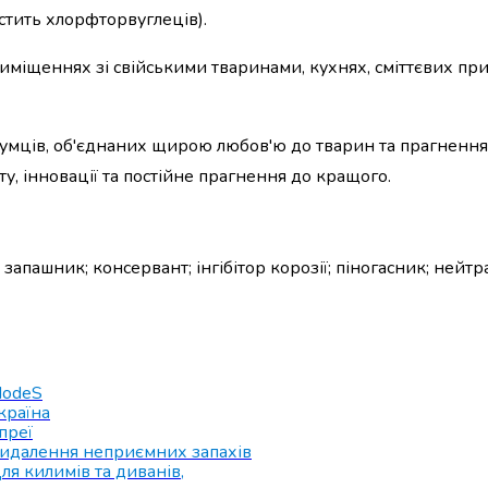
стить хлорфторвуглеців).
приміщеннях зі свійськими тваринами, кухнях, сміттєвих п
умців, об'єднаних щирою любов'ю до тварин та прагнення
у, інновації та постійне прагнення до кращого.
запашник; консервант; інгібітор корозії; піногасник; нейтр
odeS
країна
преї
идалення неприємних запахів
ля килимів та диванів
,