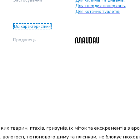
Застосування
Для килимів та диванів
,
Для твердих поверхонь
,
Для котячих туалетів
Всі характеристики
Продавець
ьких тварин, птахів, гризунів, їх міток та екскрементів з ар
, вологості, тютюнового диму та плісняви, не блокує нюхо