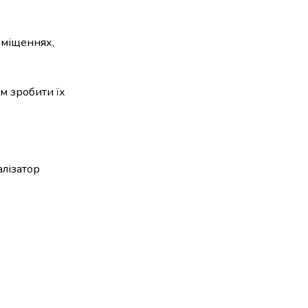
риміщеннях,
м зробити їх
алізатор