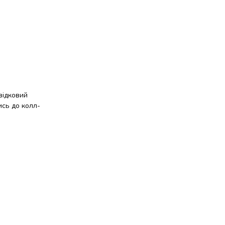
відковий
ись до колл-