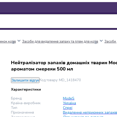
чинок котів
Засоби для видалення запаху та плям для котів
Засоби 
Нейтралізатор запахів домашніх тварин Mo
ароматом смереки 500 мл
Код товару
:
MD_1418470
Залишити відгук
Характеристики
Бренд
ModeS
Країна-виробник
Україна
Тип
Спреї
Призначення
Видалення неприємних запахі