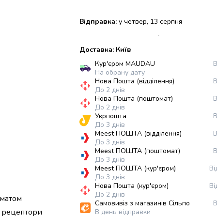
Відправка:
у четвер, 13 серпня
Доставка: Київ
Кур'єром MAUDAU
В
На обрану дату
Нова Пошта (відділення)
В
До 2 днів
Нова Пошта (поштомат)
В
До 2 днів
Укрпошта
В
До 3 днів
Meest ПОШТА (відділення)
В
До 3 днів
Meest ПОШТА (поштомат)
В
До 3 днів
Meest ПОШТА (кур'єром)
Ві
До 3 днів
Нова Пошта (кур'єром)
Ві
До 2 днів
оматом
Самовивіз з магазинів Сільпо
В
ві рецептори
В день відправки