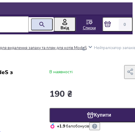
0
Списки
Вхід
для видалення запаху та плям для котів ModeS
Нейтралізатор запахі
deS з
В наявності
190 ₴
Купити
+1.9
балобонусів
в