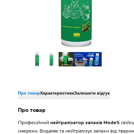
Джин
Ром
Текіла
і
мескаль
Лікери
і
наливки
Настоянки,
бальзами,
біттери
Саке
і
азійський
алкоголь
Про товар
Характеристики
Залишити відгук
Слабоалкогольні
напої
Про товар
Сидри
та
Професійний
нейтралізатор запахів
ModeS
свійс
меди
смереки. Видаляє та нейтралізує запахи від тварин
Подарункові