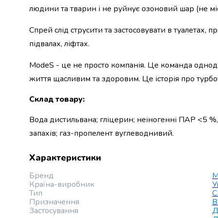
людини та тварин і не руйнує озоновий шар (не мі
набори
алкоголю
Спрей слід струсити та застосовувати в туалетах, 
Продукти
і
підвалах, ліфтах.
напої
Бакалія
ModeS - це не просто компанія. Це команда однод
Олія
життя щасливим та здоровим. Це історія про турбот
Макаронні
вироби
Склад товару
:
Сухі
сніданки
Вода дистильвана; гліцерин; неіногенні ПАР <5 %, 
Їжа
запахів; газ-пропелент вуглеводнивий.
швидкого
приготування
Характеристики
Спеції
та
Бренд
M
приправи
Країна-виробник
У
Цукор
Тип
С
Все
Призначення
В
Застосування
Д
для