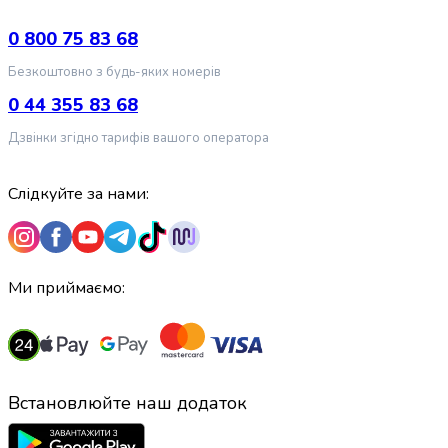
випічки
Борошно
0 800 75 83 68
Приправа
Безкоштовно з будь-яких номерів
перець
Кухонна
0 44 355 83 68
сіль
Дзвінки згідно тарифів вашого оператора
Оцет
Продукти
для
Слідкуйте за нами:
суші
і
ролів
Желе
Ми приймаємо:
та
суміші
для
десертів
Крупи
Встановлюйте наш додаток
Рис
Гречана