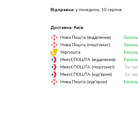
Відправка:
у понеділок, 10 серпня
Доставка: Київ
Нова Пошта (відділення)
Безко
Нова Пошта (поштомат)
Безко
Укрпошта
Безко
Meest ПОШТА (відділення)
Безко
Meest ПОШТА (поштомат)
За та
Meest ПОШТА (кур'єром)
За та
Нова Пошта (кур'єром)
Безко