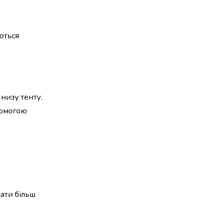
ються
 низу тенту.
помогою
ати більш