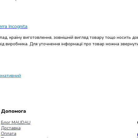
erra Incognita
клад, країну виготовлення, зовнішній вигляд товару тощо носить до
 від виробника. Для уточнення інформації про товар можна звернут
рмативний
Допомога
Блог MAUDAU
Доставка
Оплата