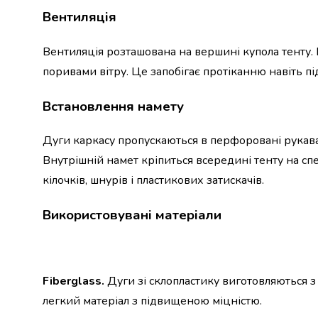
консерви
Вентиляція
Овочева
консервація
Вентиляція розташована на вершині купола тенту.
М'ясні
поривами вітру. Це запобігає протіканню навіть п
консерви
Фруктова
Встановлення намету
консервація
Оливки
та
Дуги каркасу пропускаються в перфоровані рукава з
маслини
Внутрішній намет кріпиться всередині тенту на спе
Паштети
кілочків, шнурів і пластикових затискачів.
Джеми
Консервовані
Використовувані матеріали
гриби
Мед
Варення
Соуси
і
Fiberglass.
Дуги зі склопластику виготовляються з
маринади
легкий матеріал з підвищеною міцністю.
Соуси