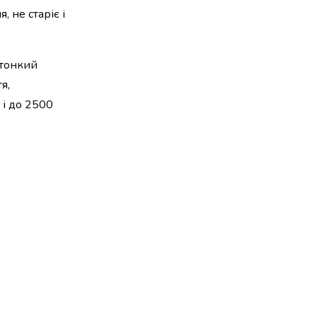
 не старіє і
 тонкий
я,
 і до 2500