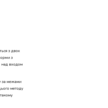
ться з двох
форми з
х над входом
у за межами
 цього методу
 такому