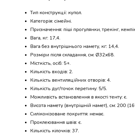
випічки
Борошно
Тип конструкції: купол.
Приправа
Категорія: сімейні.
перець
Призначення: піші прогулянки, трекінг, кемпін
Кухонна
сіль
Вага, кг: 17,4.
Оцет
Вага без внутрішнього намету, кг: 14,4.
Продукти
Розміри після складання, см: Ø32x68.
для
суші
Місткість, осіб: 5+.
і
Кількість входів: 2.
ролів
Кількість вентиляційних отворів: 4.
Желе
Кількість дуг/точок перетину: 5/5.
та
суміші
Можливість встановлення в якості тенту: є.
для
Висота намету (внутрішній намет), см: 200 (16
десертів
Силіконізоване покриття: немає.
Крупи
Проклеювання швів: є.
Рис
Гречана
Кількість кілочків: 37.