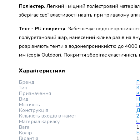
Майонез
Поліестер.
Легкий і міцний поліестровий матеріал 
Кетчуп
зберігає свої властивості навіть при тривалому впл
Томатна
паста
Тент - PU покриття.
Забезпечує водонепроникніст
Гірчиця
Маринади
поліуретановий шар, нанесений кілька разів на вну
Хрін
розрізняють тенти з водонепроникністю до 4000 мм (с
Кондитерські
мм (серія Outdoor). Покриття зберігає еластичніст
вироби
Шоколад
Характеристики
Батончики
Печиво
Бренд
P
Вафлі
Тип
К
Бісквіти
Призначення
К
Вид
Н
та
Місткість
П
рулети
Конструкція
Д
Круасани
Кількість входів в намет
2
та
Матеріал каркасу
С
рогалики
Вага
1
Колір
Б
Пряники
Гарантія
1