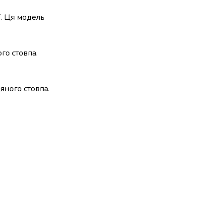
ї. Ця модель
го стовпа.
яного стовпа.