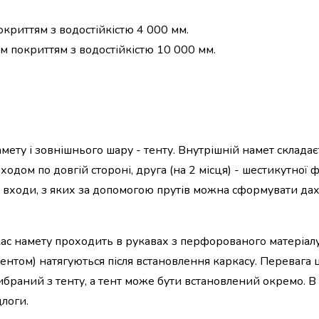
окриттям з водостійкістю 4 000 мм.
им покриттям з водостійкістю 10 000 мм.
мету і зовнішнього шару - тенту. Внутрішній намет складає
ходом по довгій стороні, друга (на 2 місця) - шестикутної 
ва входи, з яких за допомогою прутів можна сформувати да
кас намету проходить в рукавах з перфорованого матеріал
д тентом) натягуються після встановлення каркасу. Перевага
ибраний з тенту, а тент може бути встановлений окремо. В
логи.