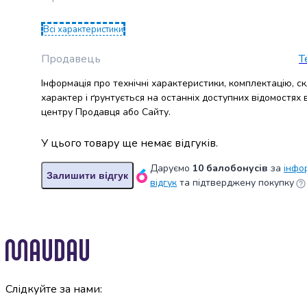
Пасти
Жувальна
Всі характеристики
гумка
Драже
Продавець
T
та
льодяники
Інформація про технічні характеристики, комплектацію, с
Жувальні
характер і ґрунтується на останніх доступних відомостях
цукерки
центру Продавця або Сайту.
Зефір
та
У цього товару ще немає відгуків.
маршмелоу
Мармелад
Даруємо
10 балобонусів
за
інфо
Залишити відгук
Кекси
відгук
та підтверджену покупку
та
панетоне
Тістечка
Шоколадні
фігурки
та
яйця
Слідкуйте за нами:
Торти