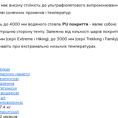
має високу стійкість до ультрафіолетового випромінювання,
иві сонячних променів і температур.
ь до 4000 мм водяного стовпа.
PU покриття
- являє собою
трішню сторону тенту. Залежно від кількості шарів покритт
ерії Extreme і Hiking), до 3000 мм (серії Trekking і Family)
ь навіть при екстрамально низьких температурах.
inguin
ласичні намети
емпінгові
аземна
'ятимісні
вошарові
 шт
кловолокно
7.4 кг
лакитний
2 місяців