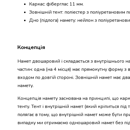
крупа
Каркас: фіберглас 11 мм.
Вівсяна
Зовнішній тент: поліестер з поліуретановим п
крупа
Бобові
Дно (підлога) намету: нейлон з поліуретанов
Кускус
Булгур
Пшенична
крупа
Концепція
Манна
крупа
Намет двошаровий і складається з внутрішнього на
Кіноа
частин: одна (на 4 місця) має прямокутну форму з в
Кукурудзяна
крупа
входом по довгій стороні. Зовнішній намет має д
Ячна
намету.
крупа
Перлова
Концепція намету заснована на принципі, що кар
крупа
тенту. Тент і внутрішній намет (який кріпиться пі
Пшоно
полягає в тому, що внутрішній намет може бути пр
Консервовані
продукти
випадку ми отримаємо одношаровий намет без під
Рибні