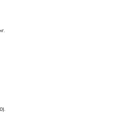
г.
0).