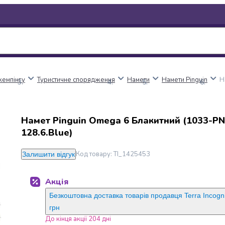
кемпінгу
Туристичне спорядження
Намети
Намети Pinguin
Н
Намет Pinguin Omega 6 Блакитний (1033-P
128.6.Blue)
Код товару
:
TI_1425453
Залишити відгук
Акція
Безкоштовна доставка товарів продавця Terra Incogni
грн
До кінця акції 204 дні