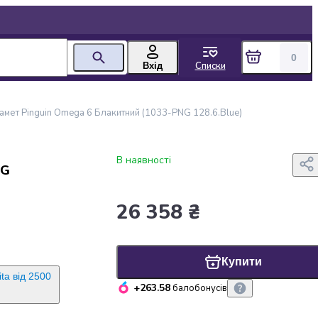
0
Списки
Вхід
амет Pinguin Omega 6 Блакитний (1033-PNG 128.6.Blue)
В наявності
NG
26 358 ₴
Купити
ta від 2500
+263.58
балобонусів