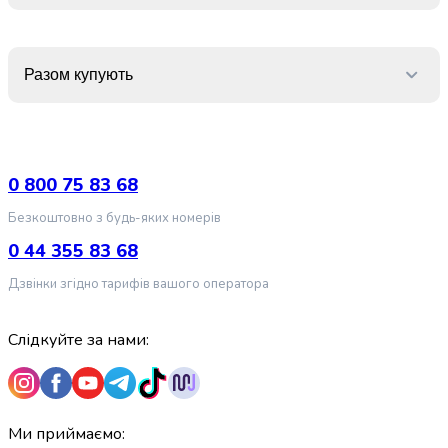
випічки
Борошно
Приправа
перець
Разом купують
Кухонна
сіль
Оцет
Продукти
0 800 75 83 68
для
суші
Безкоштовно з будь-яких номерів
і
0 44 355 83 68
ролів
Желе
Дзвінки згідно тарифів вашого оператора
та
суміші
Слідкуйте за нами:
для
десертів
Крупи
Рис
Гречана
Ми приймаємо: