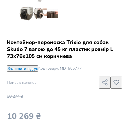
Джин
Ром
Текіла
і
мескаль
Лікери
і
Контейнер-переноска Trixie для собак
наливки
Skudo 7 вагою до 45 кг пластик розмір L
Настоянки,
73x76x105 см коричнева
бальзами,
біттери
Код товару
:
MD_565777
Залишити відгук
Саке
і
Немає в наявності
азійський
алкоголь
Слабоалкогольні
10 274 ₴
напої
Сидри
10 269 ₴
та
меди
Подарункові