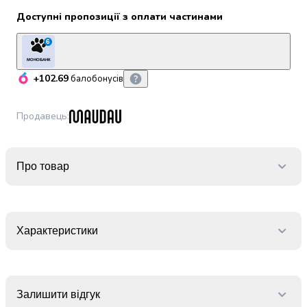
набори
Доступні пропозиції з оплати частинами
алкоголю
Продукти
6
і
МОНОБАНК
напої
+102.69
балобонусів
Бакалія
Олія
Продавець
:
Макаронні
вироби
Сухі
сніданки
Про товар
Їжа
швидкого
приготування
Спеції
Характеристики
та
приправи
Цукор
Все
Залишити відгук
для