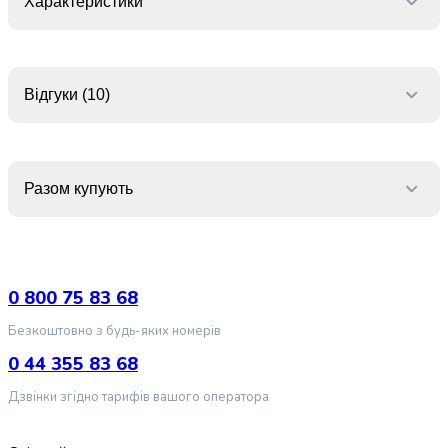
крупа
Характеристики
Вівсяна
крупа
Бобові
Кускус
Відгуки (10)
Булгур
Пшенична
крупа
Манна
Разом купують
крупа
Кіноа
Кукурудзяна
крупа
Ячна
0 800 75 83 68
крупа
Безкоштовно з будь-яких номерів
Перлова
крупа
0 44 355 83 68
Пшоно
Дзвінки згідно тарифів вашого оператора
Консервовані
продукти
Рибні