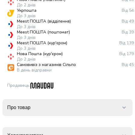
випічки
До 2 днів
Борошно
Укрпошта
Від 54
До 3 днів
Приправа
Meest ПОШТА (відділення)
Від 49
перець
До 3 днів
Кухонна
Meest ПОШТА (поштомат)
Від 39
сіль
До 3 днів
Оцет
Meest ПОШТА (кур'єром)
Від 139
До 3 днів
Продукти
Нова Пошта (кур'єром)
Від 179
для
До 2 днів
суші
Самовивіз з магазинів Сільпо
Від 45
і
В день відправки
ролів
Желе
Продавець
:
та
суміші
для
Про товар
десертів
Крупи
Рис
Гречана