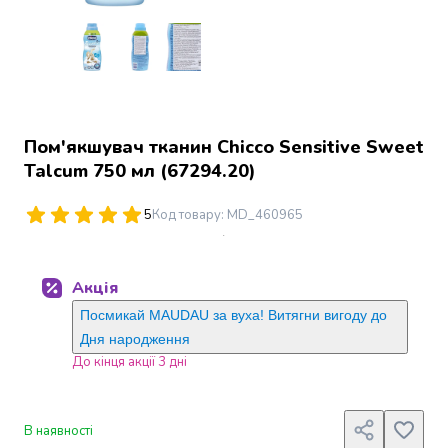
Джин
Ром
Текіла
і
мескаль
Лікери
і
Пом'якшувач тканин Chicco Sensitive Sweet
наливки
Talcum 750 мл (67294.20)
Настоянки,
бальзами,
5
Код товару
:
MD_460965
біттери
Саке
і
Акція
азійський
алкоголь
Посмикай MAUDAU за вуха! Витягни вигоду до
Слабоалкогольні
Дня народження
напої
До кінця акції 3 дні
Сидри
та
меди
В наявності
Подарункові