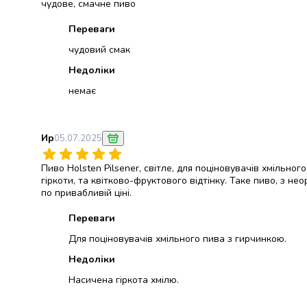
чудове, смачне пиво
Майонез
Кетчуп
Переваги
Томатна
чудовий смак
паста
Гірчиця
Недоліки
Маринади
немає
Хрін
Кондитерські
вироби
Ир
05.07.2025
Шоколад
Батончики
Пиво Holsten Pilsener, світле, для поціновувачів хмільно
Печиво
гіркоти, та квітково-фруктового відтінку. Таке пиво, з 
Вафлі
по привабливій ціні.
Бісквіти
та
Переваги
рулети
Для поціновувачів хмільного пива з гирчинкою.
Круасани
Недоліки
та
рогалики
Насичена гіркота хмілю.
Пряники