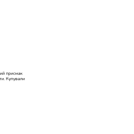
вий присмак
ти. Купували