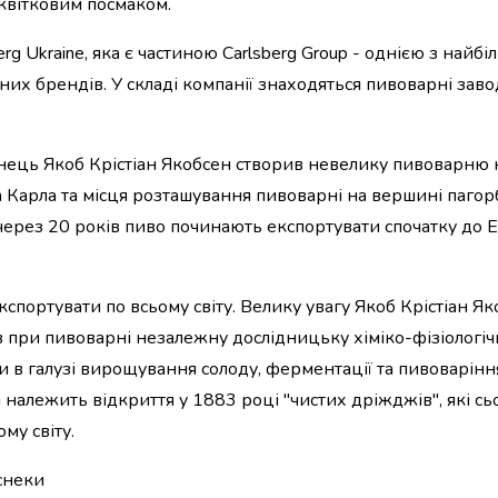
квітковим посмаком.
g Ukraine, яка є частиною Carlsberg Group - однією з найб
них брендів. У складі компанії знаходяться пивоварні завод
Данець Якоб Крістіан Якобсен створив невелику пивоварню 
на Карла та місця розташування пивоварні на вершині пагорб
 через 20 років пиво починають експортувати спочатку до 
кспортувати по всьому світу. Велику увагу Якоб Крістіан Я
в при пивоварні незалежну дослідницьку хіміко-фізіологіч
и в галузі вирощування солоду, ферментації та пивоварінн
 належить відкриття у 1883 році "чистих дріжджів", які сь
му світу.
 снеки