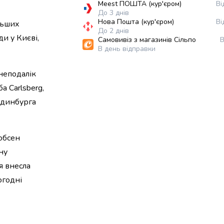
Meest ПОШТА (кур'єром)
Ві
До 3 днів
Нова Пошта (кур'єром)
Ві
ільших
До 2 днів
и у Києві,
Самовивіз з магазинів Сільпо
В
В день відправки
неподалік
а Carlsberg,
Единбурга
кобсен
ну
я внесла
огодні