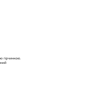
ою гірчинкою.
чний