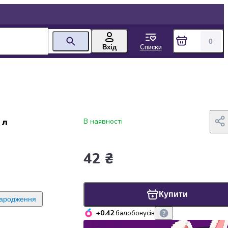
0
Списки
Вхід
 л
В наявності
42 ₴
Купити
народження
+0.42
балобонусів