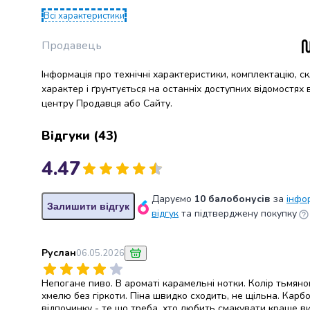
крупа
Вівсяна
Всі характеристики
крупа
Продавець
Бобові
Кускус
Інформація про технічні характеристики, комплектацію, с
Булгур
характер і ґрунтується на останніх доступних відомостях
Пшенична
центру Продавця або Сайту.
крупа
Манна
Відгуки
(
43
)
крупа
Кіноа
4.47
Кукурудзяна
крупа
Ячна
Даруємо
10 балобонусів
за
інфо
Залишити відгук
відгук
та підтверджену покупку
крупа
Перлова
крупа
Руслан
06.05.2026
Пшоно
Консервовані
Непогане пиво. В ароматі карамельні нотки. Колір тьмян
продукти
хмелю без гіркоти. Піна швидко сходить, не щільна. Карб
Рибні
відпочинку - те що треба, хто любить смакувати краще ви