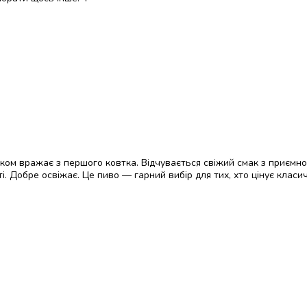
маком вражає з першого ковтка. Відчувається свіжий смак з приємн
і. Добре освіжає. Це пиво — гарний вибір для тих, хто цінує класи