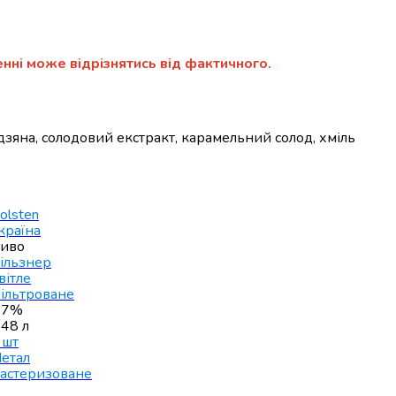
нні може відрізнятись від фактичного.
удзяна, солодовий екстракт, карамельний солод, хміль
olsten
країна
иво
ільзнер
вітле
ільтроване
.7%
.48 л
 шт
етал
астеризоване