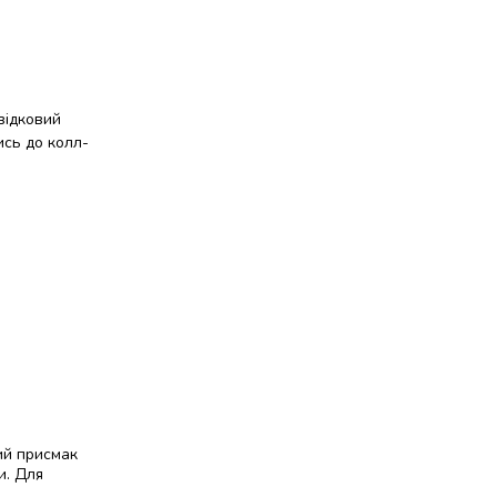
відковий
ись до колл-
ий присмак
и. Для