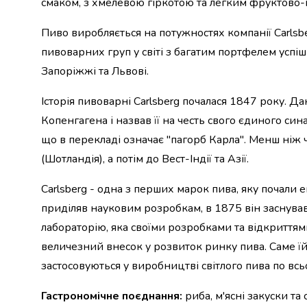
смаком, з хмелевою гіркотою та легким фруктово-
набори
алкоголю
Пиво виробляється на потужностях компанії Carlsber
Продукти
пивоварних груп у світі з багатим портфелем успіш
і
Запоріжжі та Львові.
напої
Бакалія
Історія пивоварні Carlsberg почалася 1847 року. 
Олія
Макаронні
Копенгагена і назвав її на честь свого єдиного си
вироби
що в перекладі означає "пагорб Карла". Менш ніж
Сухі
(Шотландія), а потім до Вест-Індії та Азії.
сніданки
Їжа
Carlsberg - одна з перших марок пива, яку почали е
швидкого
приділяв науковим розробкам, в 1875 він заснува
приготування
Спеції
лабораторію, яка своїми розробками та відкриттям
та
величезний внесок у розвиток ринку пива. Саме їй
приправи
застосовуються у виробництві світлого пива по всьо
Цукор
Все
Гастрономічне поєднання:
риба, м'ясні закуски та
для