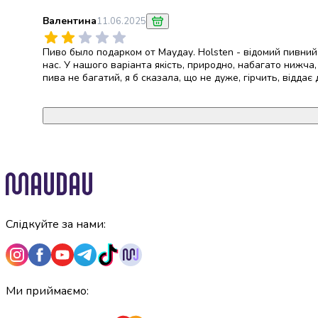
Пасти
Жувальна
Валентина
11.06.2025
гумка
Драже
Пиво было подарком от Маудау. Holsten - відомий пивний 
та
нас. У нашого варіанта якість, природно, набагато нижча,
льодяники
пива не багатий, я б сказала, що не дуже, гірчить, віддає
Жувальні
цукерки
Зефір
та
маршмелоу
Мармелад
Кекси
та
панетоне
Слідкуйте за нами:
Тістечка
Шоколадні
фігурки
та
Ми приймаємо:
яйця
Торти