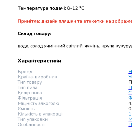
випічки
Температура подачі:
8-12 °C
Борошно
Приправа
Примітка: дизайн пляшки та етикетки на зображе
перець
Кухонна
Склад товару
:
сіль
Оцет
вода, солод ячмінний світлий, ячмінь, крупа кукур
Продукти
для
Характеристики
суші
і
Бренд
H
ролів
Країна-виробник
У
Желе
Тип товару
П
та
Тип пива
П
Колір пива
С
суміші
Фільтрація
Ф
для
Міцність алкоголю
4
десертів
Ємність
0
Крупи
Кількість в упаковці
1
Тип упаковки
М
Рис
Особливості
П
Гречана