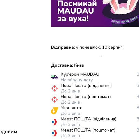
Відправка:
у понеділок, 10 серпня
Доставка: Київ
Кур'єром MAUDAU
В
На обрану дату
Нова Пошта (відділення)
В
До 2 днів
Нова Пошта (поштомат)
В
До 2 днів
Укрпошта
В
До 3 днів
Meest ПОШТА (відділення)
В
До 3 днів
Meest ПОШТА (поштомат)
В
лодовим
До 3 днів