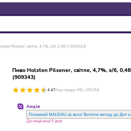
sten Pilsener, світле, 4,7%, з/б, 0,48 л (909343)
Пиво Holsten Pilsener, світле, 4,7%, з/б, 0,48
(909343)
4.47
Код товару
:
MD_495256
Акція
Посмикай MAUDAU за вуха! Витягни вигоду до Дня 
До кінця акції 5 днів