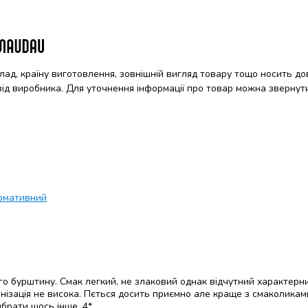
клад, країну виготовлення, зовнішній вигляд товару тощо носить до
 від виробника. Для уточнення інформації про товар можна звернут
рмативний
ого бурштину. Смак легкий, не злаковий однак відчутний характерн
онізація не висока. Пється досить приємно але краще з смаколикам
брати щось інше. 4*