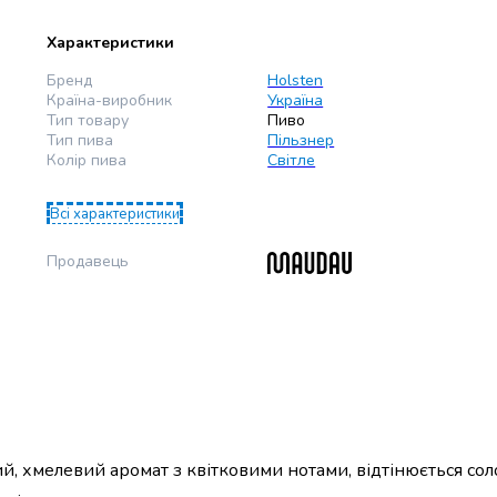
Характеристики
Бренд
Holsten
Країна-виробник
Україна
Тип товару
Пиво
Тип пива
Пільзнер
Колір пива
Світле
Всі характеристики
Продавець
ий, хмелевий аромат з квітковими нотами, відтінюється со