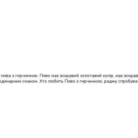
го пива з гирчинкою. Пиво має яскравий золотавий колір, має яскра
неординарним смаком. Хто любить Пиво з гирчинкою, раджу спробува