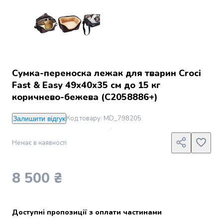
Джин
Ром
Текіла
і
мескаль
Лікери
і
Сумка-переноска лежак для тварин Croci
наливки
Fast & Easy 49х40х35 см до 15 кг
Настоянки,
коричнево-бежева (C2058886+)
бальзами,
біттери
Код товару
:
MD_798205
Залишити відгук
Саке
і
Немає в наявності
азійський
алкоголь
Слабоалкогольні
8 500 ₴
напої
Сидри
та
меди
Доступні пропозиції з оплати частинами
Подарункові