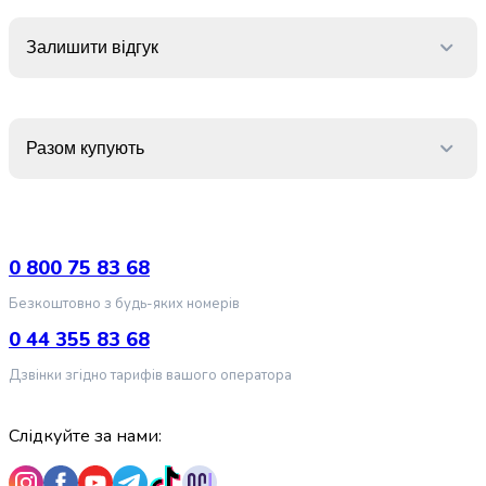
випічки
Борошно
Залишити відгук
Приправа
перець
Кухонна
сіль
Разом купують
Оцет
Продукти
для
суші
і
0 800 75 83 68
ролів
Желе
Безкоштовно з будь-яких номерів
та
0 44 355 83 68
суміші
для
Дзвінки згідно тарифів вашого оператора
десертів
Крупи
Слідкуйте за нами:
Рис
Гречана