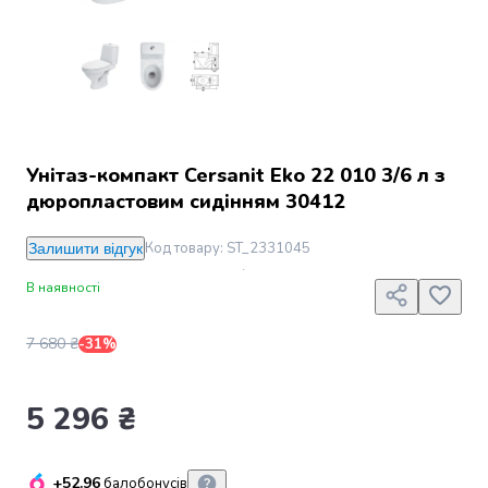
Джин
Ром
Текіла
і
мескаль
Лікери
і
наливки
Унітаз-компакт Cersanit Eko 22 010 3/6 л з
Настоянки,
дюропластовим сидінням 30412
бальзами,
біттери
Код товару
:
ST_2331045
Залишити відгук
Саке
В наявності
і
азійський
алкоголь
7 680 ₴
-31%
Слабоалкогольні
напої
5 296 ₴
Сидри
та
меди
+52.96
Подарункові
балобонусів