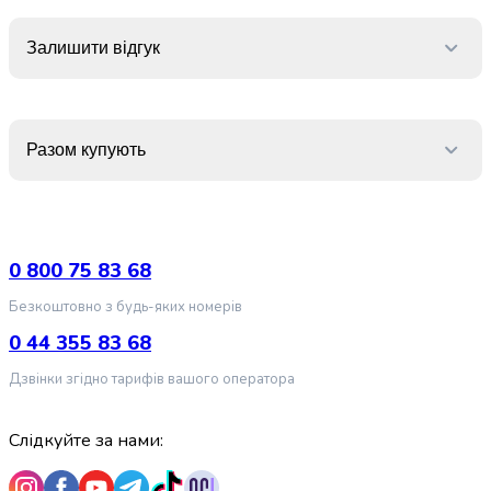
випічки
Борошно
Залишити відгук
Приправа
перець
Кухонна
сіль
Разом купують
Оцет
Продукти
для
суші
і
0 800 75 83 68
ролів
Желе
Безкоштовно з будь-яких номерів
та
0 44 355 83 68
суміші
для
Дзвінки згідно тарифів вашого оператора
десертів
Крупи
Слідкуйте за нами:
Рис
Гречана