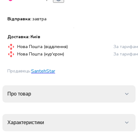
набори
алкоголю
Відправка:
завтра
Продукти
і
напої
Доставка: Київ
Бакалія
Олія
Нова Пошта (відділення)
За тарифам
Макаронні
Нова Пошта (кур'єром)
За тарифам
вироби
Сухі
SantehStar
Продавець
:
сніданки
Їжа
швидкого
приготування
Про товар
Спеції
та
приправи
Цукор
Характеристики
Все
для