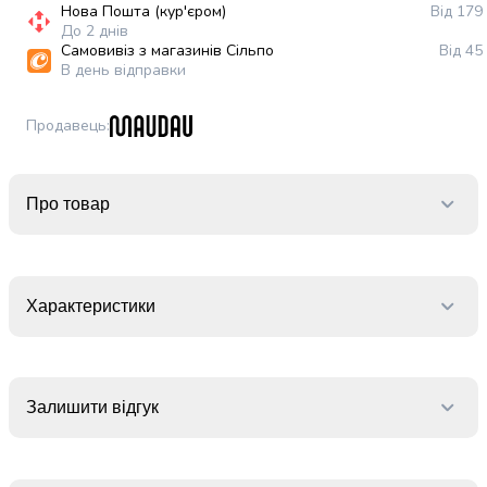
випічки
Нова Пошта (кур'єром)
Від 179
До 2 днів
Борошно
Самовивіз з магазинів Сільпо
Від 45
Приправа
В день відправки
перець
Кухонна
Продавець
:
сіль
Оцет
Продукти
для
Про товар
суші
і
ролів
Желе
Характеристики
та
суміші
для
десертів
Залишити відгук
Крупи
Рис
Гречана