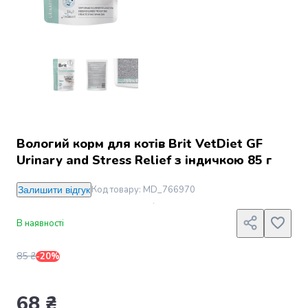
Джин
Ром
Текіла
і
мескаль
Лікери
і
наливки
Настоянки,
бальзами,
Вологий корм для котів Brit VetDiet GF
біттери
Urinary and Stress Relief з індичкою 85 г
Саке
і
Код товару
:
MD_766970
Залишити відгук
азійський
алкоголь
В наявності
Слабоалкогольні
напої
85 ₴
-20%
Сидри
та
меди
68 ₴
Подарункові