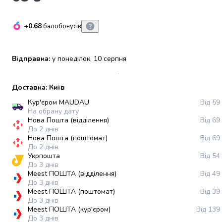
набори
алкоголю
+0.68
балобонусів
Продукти
і
напої
Відправка:
у понеділок, 10 серпня
Бакалія
Олія
Макаронні
Доставка: Київ
вироби
Кур'єром MAUDAU
Від 59
Сухі
На обрану дату
сніданки
Нова Пошта (відділення)
Від 69
Їжа
До 2 днів
Нова Пошта (поштомат)
Від 69
швидкого
До 2 днів
приготування
Укрпошта
Від 54
Спеції
До 3 днів
та
Meest ПОШТА (відділення)
Від 49
До 3 днів
приправи
Meest ПОШТА (поштомат)
Від 39
Цукор
До 3 днів
Все
Meest ПОШТА (кур'єром)
Від 139
для
До 3 днів