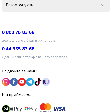
крупа
Разом купують
Вівсяна
крупа
Бобові
Кускус
Булгур
0 800 75 83 68
Пшенична
крупа
Безкоштовно з будь-яких номерів
Манна
0 44 355 83 68
крупа
Кіноа
Дзвінки згідно тарифів вашого оператора
Кукурудзяна
крупа
Слідкуйте за нами:
Ячна
крупа
Перлова
крупа
Пшоно
Ми приймаємо:
Консервовані
продукти
Рибні