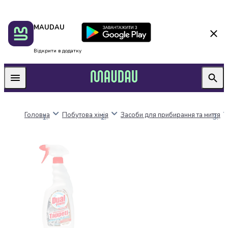
Пакунок
Київ
MAUDAU
школяра
Дніпро
Оплата
Одеса
нацкешбек
Львів
Відкрити в додатку
Алкоголь
Харків
Вино
Вермути
Пиво
Ігристі
Головна
Побутова хімія
Засоби для прибирання та миття
вина
і
шампанське
Міцний
алкоголь
Віскі
Бренді
і
коньяк
Горілка