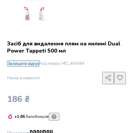
Джин
Ром
Текіла
і
мескаль
Лікери
і
Засіб для видалення плям на килимі Dual
наливки
Power Tappeti 500 мл
Настоянки,
бальзами,
Код товару
:
MD_464084
Залишити відгук
біттери
Саке
Немає в наявності
і
азійський
алкоголь
186 ₴
Слабоалкогольні
напої
Сидри
+1.86
балобонусів
та
меди
Подарункові
Продавець
: