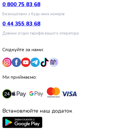
випічки
0 800 75 83 68
Борошно
Безкоштовно з будь-яких номерів
Приправа
перець
0 44 355 83 68
Кухонна
Дзвінки згідно тарифів вашого оператора
сіль
Оцет
Продукти
Слідкуйте за нами:
для
суші
і
ролів
Ми приймаємо:
Желе
та
суміші
для
десертів
Встановлюйте наш додаток
Крупи
Рис
Гречана