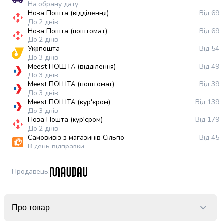
На обрану дату
випічки
Нова Пошта (відділення)
Від 69
Борошно
До 2 днів
Приправа
Нова Пошта (поштомат)
Від 69
перець
До 2 днів
Кухонна
Укрпошта
Від 54
До 3 днів
сіль
Meest ПОШТА (відділення)
Від 49
Оцет
До 3 днів
Продукти
Meest ПОШТА (поштомат)
Від 39
для
До 3 днів
Meest ПОШТА (кур'єром)
Від 139
суші
До 3 днів
і
Нова Пошта (кур'єром)
Від 179
ролів
До 2 днів
Желе
Самовивіз з магазинів Сільпо
Від 45
та
В день відправки
суміші
для
Продавець
:
десертів
Крупи
Рис
Про товар
Гречана