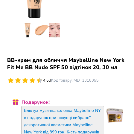
Джин
Ром
Текіла
і
мескаль
Лікери
і
наливки
Настоянки,
ВВ-крем для обличчя Maybelline New York
бальзами,
Fit Me BB Nude SPF 50 відтінок 20, 30 мл
біттери
Саке
і
4.63
Код товару
:
MD_1318055
азійський
алкоголь
Слабоалкогольні
Подарунок!
напої
Блютуз-музична колонка Maybelline NY
Сидри
в подарунок при покупці вибраної
та
декоративної косметики Maybelline
меди
New York від 899 грн. К-сть подарунків
Подарункові