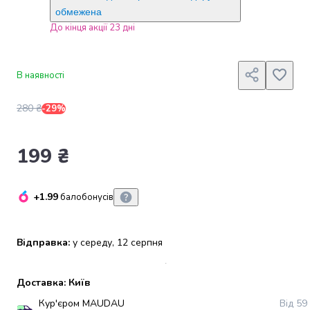
набори
обмежена
алкоголю
До кінця акції 23 дні
Продукти
і
напої
В наявності
Бакалія
Олія
280 ₴
-29%
Макаронні
вироби
Сухі
199 ₴
сніданки
Їжа
швидкого
+1.99
балобонусів
приготування
Спеції
та
Відправка:
у середу, 12 серпня
приправи
Цукор
Доставка: Київ
Все
для
Кур'єром MAUDAU
Від 59