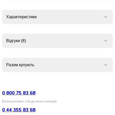
крупа
Вівсяна
крупа
Характеристики
Бобові
Кускус
Булгур
Пшенична
крупа
Відгуки (8)
Манна
крупа
Кіноа
Кукурудзяна
Разом купують
крупа
Ячна
крупа
Перлова
крупа
0 800 75 83 68
Пшоно
Безкоштовно з будь-яких номерів
Консервовані
продукти
0 44 355 83 68
Рибні