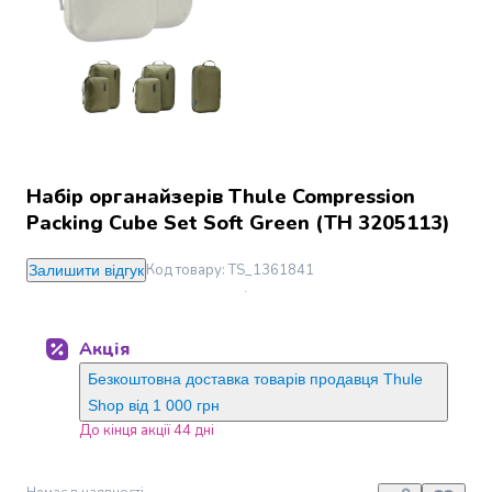
Джин
Ром
Текіла
і
мескаль
Лікери
і
наливки
Набір органайзерів Thule Compression
Настоянки,
Packing Cube Set Soft Green (TH 3205113)
бальзами,
біттери
Саке
Код товару
:
TS_1361841
Залишити відгук
і
азійський
алкоголь
Акція
Слабоалкогольні
Безкоштовна доставка товарів продавця Thule
напої
Shop від 1 000 грн
Сидри
До кінця акції 44 дні
та
меди
Подарункові