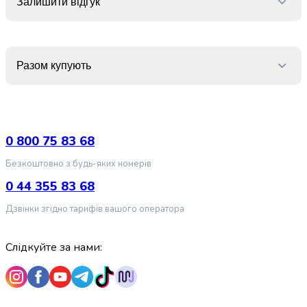
Залишити відгук
випічки
Борошно
Приправа
перець
Разом купують
Кухонна
сіль
Оцет
Продукти
для
0 800 75 83 68
суші
і
Безкоштовно з будь-яких номерів
ролів
0 44 355 83 68
Желе
та
Дзвінки згідно тарифів вашого оператора
суміші
для
Слідкуйте за нами:
десертів
Крупи
Рис
Гречана