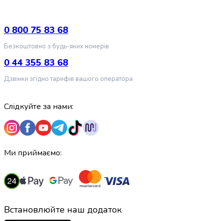
випічки
Борошно
Приправа
0 800 75 83 68
перець
Безкоштовно з будь-яких номерів
Кухонна
сіль
0 44 355 83 68
Оцет
Дзвінки згідно тарифів вашого оператора
Продукти
для
суші
Слідкуйте за нами:
і
ролів
Желе
та
Ми приймаємо:
суміші
для
десертів
Крупи
Рис
Встановлюйте наш додаток
Гречана