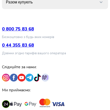
крупа
Разом купують
Вівсяна
крупа
Бобові
Кускус
Булгур
0 800 75 83 68
Пшенична
Безкоштовно з будь-яких номерів
крупа
Манна
0 44 355 83 68
крупа
Дзвінки згідно тарифів вашого оператора
Кіноа
Кукурудзяна
крупа
Слідкуйте за нами:
Ячна
крупа
Перлова
крупа
Ми приймаємо:
Пшоно
Консервовані
продукти
Рибні