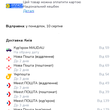
Цей товар можна оплатити картою
набори
Національний кешбек
алкоголю
Деталі
Продукти
і
напої
Відправка:
у понеділок, 10 серпня
Бакалія
Олія
Доставка: Київ
Макаронні
вироби
Кур'єром MAUDAU
Від 59
На обрану дату
Сухі
Нова Пошта (відділення)
Від 69
сніданки
До 2 днів
Їжа
Нова Пошта (поштомат)
Від 69
швидкого
До 2 днів
Укрпошта
Від 54
приготування
До 3 днів
Спеції
Meest ПОШТА (відділення)
Від 49
та
До 3 днів
приправи
Meest ПОШТА (поштомат)
Від 39
Цукор
До 3 днів
Meest ПОШТА (кур'єром)
Від 139
Все
До 3 днів
для
Нова Пошта (кур'єром)
Від 179