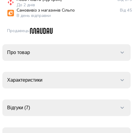
випічки
До 2 днів
Борошно
Самовивіз з магазинів Сільпо
Від 45
В день відправки
Приправа
перець
Кухонна
Продавець
:
сіль
Оцет
Продукти
Про товар
для
суші
і
ролів
Характеристики
Желе
та
суміші
для
десертів
Відгуки (7)
Крупи
Рис
Гречана