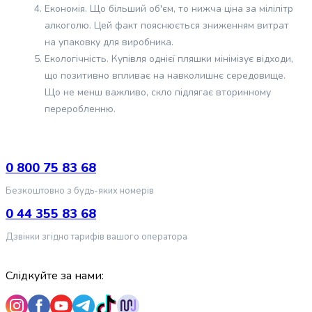
Економія. Що більший об'єм, то нижча ціна за мілілітр
собак
Здоров'я
алкоголю. Цей факт пояснюється зниженням витрат
та
на упаковку для виробника.
лікування
Екологічність. Купівля однієї пляшки мінімізує відходи,
собак
що позитивно впливає на навколишнє середовище.
Вітаміни
Що не менш важливо, скло підлягає вторинному
для
переробленню.
собак
Ветпрепарати
Для чого підходить коньяк 0,7 л
для
собак
0 800 75 83 68
Потенціал міцного спиртного напою в стандартному об'ємі
Будинок
Безкоштовно з будь-яких номерів
вигідно розкривається в різних ситуаціях:
та
відпочинок
0 44 355 83 68
Кулінарія. Оскільки коньяк добре зберігається, його
собак
можна купити про запас. Використовуйте дистилят у
Дзвінки згідно тарифів вашого оператора
Миски
кулінарних цілях. Від приготування насичених соусів і
та
ароматних маринадів до ароматизації випічки —
контейнери
Слідкуйте за нами:
для
ніжний фруктово-деревний букет додасть глибини
собак
авторським стравам.