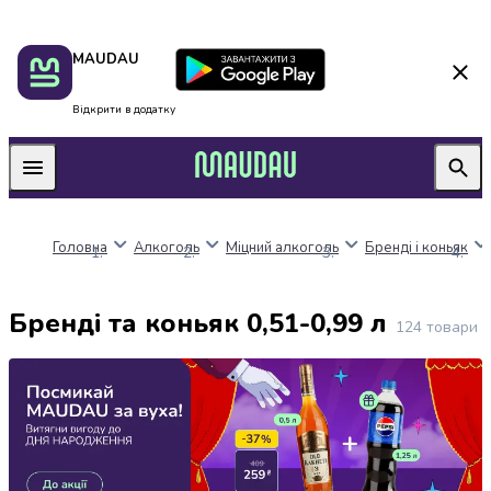
Пакунок
Київ
MAUDAU
школяра
Дніпро
Оплата
Одеса
нацкешбек
Львів
Відкрити в додатку
Алкоголь
Харків
Вино
Вермути
Пиво
Ігристі
Головна
Алкоголь
Міцний алкоголь
Бренді і коньяк
вина
і
шампанське
Бренді та коньяк 0,51-0,99 л
Міцний
124
товари
алкоголь
Віскі
Бренді
і
коньяк
Горілка