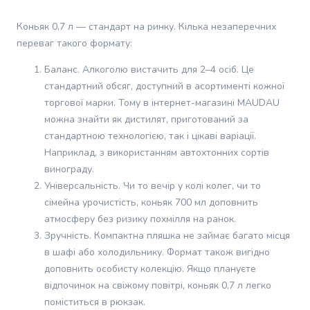
молока
що це напій, який п'ється дуже легко. У ньому немає різкої
для
спиртової агресії. Смак повторює аромат: солодкуватий, з
Коньяк 0,7 л — стандарт на ринку. Кілька незаперечних
виразними нотами родзинок, абрикоса та меду. Післясмак
собак
довгий, теплий і приємний. Він не пекучий, а радше
переваг такого формату:
Ласощі
зігріваючий, з легкою пряністю. З чим пити: Я пив Metaxa як у
для
чистому вигляді, так і з льодом. У чистому вигляді вона
Баланс. Алкоголю вистачить для 2–4 осіб. Це
собак
розкривається найкраще, дозволяючи насолодитися усіма
стандартний обсяг, доступний в асортименті кожної
Протипаразитарні
відтінками. З льодом стає ще м'якшою що ідеально підійде в
торгової марки. Тому в інтернет-магазині MAUDAU
спеку Рекомендую спробувати!
засоби
можна знайти як дистилят, приготований за
для
Переваги
:
Добре
стандартною технологією, так і цікаві варіації.
собак
Засоби
Наприклад, з використанням автохтонних сортів
від
Недоліки
:
Немає
винограду.
бліх
Універсальність. Чи то вечір у колі колег, чи то
та
сімейна урочистість, коньяк 700 мл доповнить
кліщів
атмосферу без ризику похмілля на ранок.
для
Зручність. Компактна пляшка не займає багато місця
собак
в шафі або холодильнику. Формат також вигідно
Засоби
доповнить особисту колекцію. Якщо плануєте
проти
відпочинок на свіжому повітрі, коньяк 0,7 л легко
глистів
поміститься в рюкзак.
для