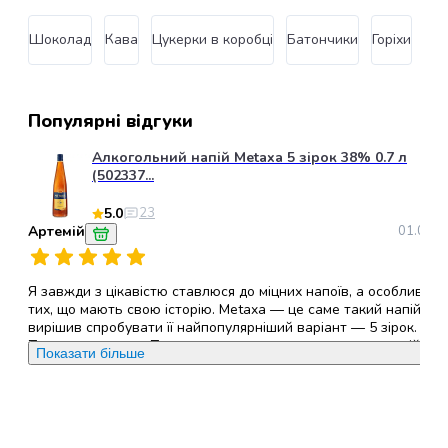
грумінгу
кішок
Шоколад
Кава
Цукерки в коробці
Батончики
Горіхи
Пе
Товари
для
собак
Годування
Популярні відгуки
собак
Алкогольний напій Metaxa 5 зірок 38% 0.7 л
Сухий
(502337...
корм
для
5.0
23
собак
Артемій
01.09.2
Вологий
корм
Я завжди з цікавістю ставлюся до міцних напоїв, а особливо д
для
тих, що мають свою історію. Metaxa — це саме такий напій, і я
собак
вирішив спробувати її найпопулярніший варіант — 5 зірок.
Лікувальний
Перше враження: Пляшка виглядає елегантно, а сам напій має
Показати більше
корм
приємний золотисто-бурштиновий колір. Це відразу
для
налаштовує на позитивний лад. Аромат дуже насичений:
відчуваються нотки меду, сухофруктів, ванілі та трохи
собак
квіткових відтінків. Це не типовий коньячний запах, він значно
Замінники
м'якший і солодший. Смак: При першому ковтку відчувається,