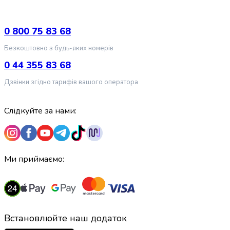
випічки
Борошно
Приправа
0 800 75 83 68
перець
Безкоштовно з будь-яких номерів
Кухонна
сіль
0 44 355 83 68
Оцет
Дзвінки згідно тарифів вашого оператора
Продукти
для
суші
Слідкуйте за нами:
і
ролів
Желе
та
Ми приймаємо:
суміші
для
десертів
Крупи
Рис
Встановлюйте наш додаток
Гречана