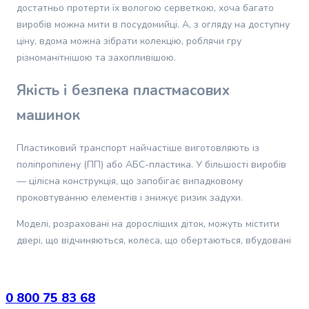
молока
достатньо протерти їх вологою серветкою, хоча багато
для
виробів можна мити в посудомийці. А, з огляду на доступну
Недоліки
:
Трішки заважкий для діток до 2 років
собак
ціну, вдома можна зібрати колекцію, роблячи гру
Ласощі
різноманітнішою та захопливішою.
для
собак
Якість і безпека пластмасових
Протипаразитарні
засоби
машинок
для
собак
Пластиковий транспорт найчастіше виготовляють із
Засоби
поліпропілену (ПП) або АБС-пластика. У більшості виробів
від
— цілісна конструкція, що запобігає випадковому
бліх
та
проковтуванню елементів і знижує ризик задухи.
кліщів
Моделі, розраховані на доросліших діток, можуть містити
для
двері, що відчиняються, колеса, що обертаються, вбудовані
собак
звуко-світлові ефекти. Інтерактивності дитячим
Засоби
проти
пластмасовим машинкам також додають пружинні
глистів
механізми, фрикційні двигуни, інерційні механізми.
0 800 75 83 68
для