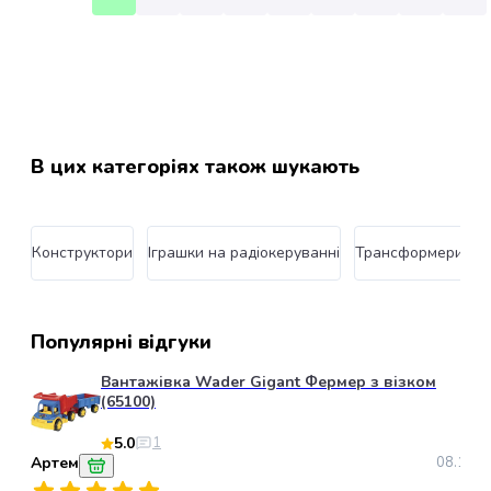
Пуходерки
та
щітки
для
котів
Гребінці
та
В цих категоріях також шукають
гребені
для
котів
Конструктори
Іграшки на радіокеруванні
Трансформери
Г
Машинки
для
стрижки
котів
Популярні відгуки
Ножиці
для
Вантажівка Wader Gigant Фермер з візком
(65100)
стрижки
кішок
5.0
1
Аксесуари
Артем
08.10.2
для