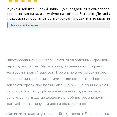
грумінгу
кішок
Купили цей іграшковий набір, що складається з самосвала та
Товари
причепа для сина, якому було на той час 8 місяців. Дитині дуж
подобається бавитись вантажівкою та возити її по квартирі, а
для
найбільш за все до вподоби сидіти в прицепі чи в кузові
собак
Показати більше
самосвалу та коли його катають по квартирі. Дитина від цьог
Годування
задоволена, сміятися та лепетує, показуючи всім виглядом, що
собак
хоче ще! Автомобіль та прицеп зроблені з добротного
пластику, тому побоювань, що дитинка щось відірве чи зламає
Сухий
бути не може. Це вже підліток чи дорослий може зламати
корм
щось, але це буде вже ціленапрвлене руйнування та знищенн
для
іграшки, бо випадково відбити щось в ній неможливо. Як син
собак
Пластмасові машинки залишаються улюбленими іграшками
підросте обов'язково вийдемо з іграшкою надвір збирати хмиз
Вологий
камінці та пісок, а поки граємось вдома.Автомобіль та причеп
серед дітей та їхніх батьків завдяки малій вазі, яскравим
легко мити під проточною водою, яка не пошкодить жодних
корм
кольорам і низькій вартості. Порівняно з металевими або
деталей виробу.Вантажівка функціонує самостійно від причеп
для
дерев’яними моделями, з ними легше поводитися і вони не
та і самим причепом можна бавитись окремо.У вантажівки
собак
підіймається кузов для вигрузки вантажу,що виглядає
завдають травм при падінні або кидку. А ще вони не мають
Лікувальний
ефектно!
гострих країв, тому гратися ними можуть дітки віком від
корм
одного рочку, якщо це дозволив виробник, розвиваючи
для
Переваги
:
Зроблений з міцної пластмаси, що здатен
фантазію і накопичуючи досвід рольових ігор.
собак
витримати дуже велике навантаження, а саме прицеп до 60кг,
а вантажівка до 150 кг. Дуже класно, що дана модель йде в
Замінники
Машинки із пластику також стійкі до вологи. Для очищення
комплекті з прицепом!