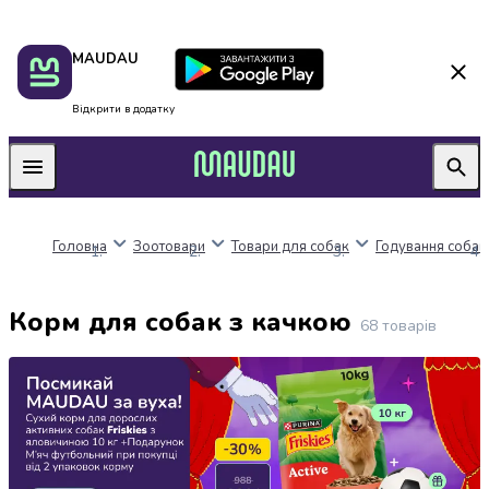
Пакунок
Київ
MAUDAU
школяра
Дніпро
Оплата
Одеса
нацкешбек
Львів
Відкрити в додатку
Алкоголь
Харків
Вино
Вермути
Пиво
Ігристі
Головна
Зоотовари
Товари для собак
Годування собак
вина
і
шампанське
Корм для собак з качкою
Міцний
68
товарів
алкоголь
Віскі
Бренді
і
коньяк
Горілка