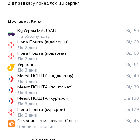
Відправка:
у понеділок, 10 серпня
набори
алкоголю
Продукти
Доставка: Київ
і
Кур'єром MAUDAU
Від 59
напої
На обрану дату
Бакалія
Нова Пошта (відділення)
Від 69
Олія
До 2 днів
Нова Пошта (поштомат)
Від 69
Макаронні
До 2 днів
вироби
Укрпошта
Від 54
Сухі
До 3 днів
сніданки
Meest ПОШТА (відділення)
Від 49
Їжа
До 3 днів
Meest ПОШТА (поштомат)
Від 39
швидкого
До 3 днів
приготування
Meest ПОШТА (кур'єром)
Від 139
Спеції
До 3 днів
та
Нова Пошта (кур'єром)
Від 179
До 2 днів
приправи
Самовивіз з магазинів Сільпо
Від 45
Цукор
В день відправки
Все
для