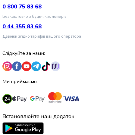
крупа
0 800 75 83 68
Вівсяна
крупа
Безкоштовно з будь-яких номерів
Бобові
0 44 355 83 68
Кускус
Булгур
Дзвінки згідно тарифів вашого оператора
Пшенична
крупа
Слідкуйте за нами:
Манна
крупа
Кіноа
Кукурудзяна
крупа
Ми приймаємо:
Ячна
крупа
Перлова
крупа
Пшоно
Встановлюйте наш додаток
Консервовані
продукти
Рибні