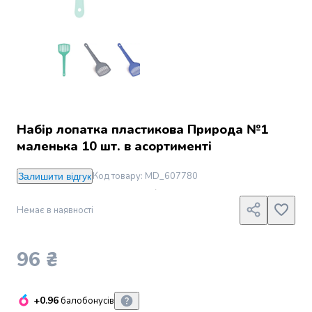
Джин
Ром
Текіла
і
мескаль
Лікери
і
наливки
Настоянки,
Набір лопатка пластикова Природа №1
бальзами,
маленька 10 шт. в асортименті
біттери
Саке
Код товару
:
MD_607780
Залишити відгук
і
азійський
Немає в наявності
алкоголь
Слабоалкогольні
напої
96 ₴
Сидри
та
меди
+0.96
балобонусів
Подарункові