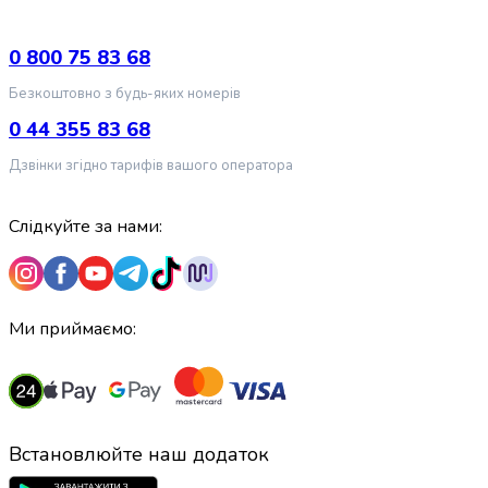
випічки
Борошно
0 800 75 83 68
Приправа
перець
Безкоштовно з будь-яких номерів
Кухонна
0 44 355 83 68
сіль
Оцет
Дзвінки згідно тарифів вашого оператора
Продукти
для
Слідкуйте за нами:
суші
і
ролів
Желе
та
Ми приймаємо:
суміші
для
десертів
Крупи
Рис
Встановлюйте наш додаток
Гречана