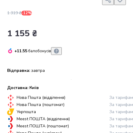
набори
алкоголю
1 319 ₴
-12%
Продукти
і
1 155 ₴
напої
Бакалія
Олія
Макаронні
+11.55
балобонусів
вироби
Сухі
сніданки
Відправка:
завтра
Їжа
швидкого
Доставка: Київ
приготування
Спеції
Нова Пошта (відділення)
За тарифам
та
Нова Пошта (поштомат)
За тарифам
приправи
Укрпошта
За тарифам
Цукор
Meest ПОШТА (відділення)
За тарифам
Все
Meest ПОШТА (поштомат)
За тарифам
для