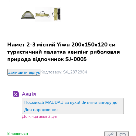
Джин
Ром
Текіла
і
мескаль
Лікери
і
Намет 2-3 місний Yiwu 200x150x120 см
наливки
туристичний палатка кемпінг риболовля
Настоянки,
природа відпочинок SJ-0005
бальзами,
біттери
Код товару
:
SX_2872984
Залишити відгук
Саке
і
азійський
Акція
алкоголь
Слабоалкогольні
Посмикай MAUDAU за вуха! Витягни вигоду до
напої
Дня народження
Сидри
До кінця акції 2 дні
та
меди
В наявності
Подарункові