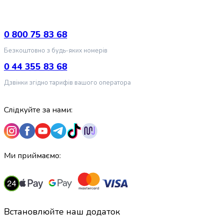
крупа
Вівсяна
крупа
Бобові
0 800 75 83 68
Кускус
Безкоштовно з будь-яких номерів
Булгур
Пшенична
0 44 355 83 68
крупа
Дзвінки згідно тарифів вашого оператора
Манна
крупа
Кіноа
Слідкуйте за нами:
Кукурудзяна
крупа
Ячна
крупа
Ми приймаємо:
Перлова
крупа
Пшоно
Консервовані
продукти
Встановлюйте наш додаток
Рибні