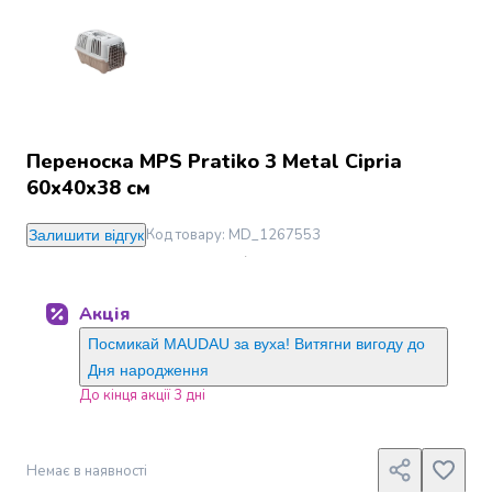
Джин
Ром
Текіла
і
мескаль
Лікери
і
Переноска MPS Pratiko 3 Metal Cipria
наливки
60х40х38 см
Настоянки,
бальзами,
Код товару
:
MD_1267553
Залишити відгук
біттери
Саке
і
Акція
азійський
алкоголь
Посмикай MAUDAU за вуха! Витягни вигоду до
Слабоалкогольні
Дня народження
напої
До кінця акції 3 дні
Сидри
та
меди
Немає в наявності
Подарункові