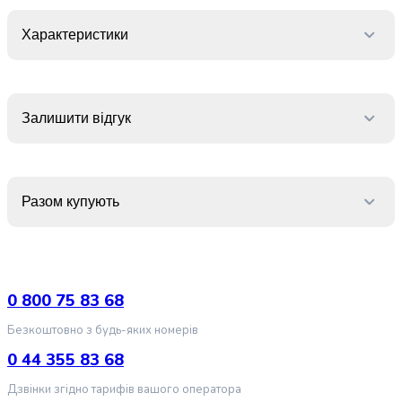
випічки
Борошно
Характеристики
Приправа
перець
Кухонна
сіль
Залишити відгук
Оцет
Продукти
для
суші
Разом купують
і
ролів
Желе
та
суміші
0 800 75 83 68
для
десертів
Безкоштовно з будь-яких номерів
Крупи
0 44 355 83 68
Рис
Гречана
Дзвінки згідно тарифів вашого оператора