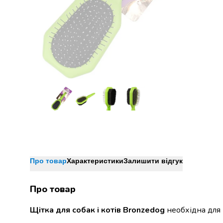
Джин
Ром
Текіла
і
мескаль
Лікери
і
наливки
Настоянки,
бальзами,
біттери
Саке
і
азійський
алкоголь
Про товар
Характеристики
Залишити відгук
Слабоалкогольні
напої
Сидри
Про товар
та
Щітка для собак і котів Bronzedog
необхідна для 
меди
Подарункові