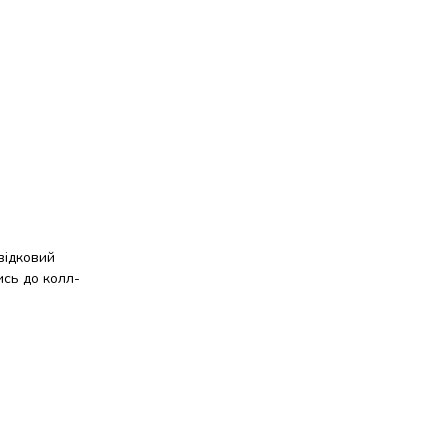
відковий
ись до колл-