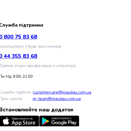
Служба підтримки
0 800 75 83 68
Безкоштовно з будь-яких номерів
0 44 355 83 68
Дзвінки згідно тарифів вашого оператора
Пн-Нд: 9:00-21:00
Служба турботи:
customercare@maudau.com.ua
Прес-центр:
pr-team@maudau.com.ua
Встановлюйте наш додаток