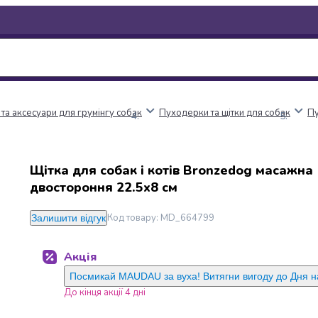
 та аксесуари для грумінгу собак
Пуходерки та щітки для собак
Пу
Щітка для собак і котів Bronzedog масажна
двостороння 22.5х8 см
Код товару
:
MD_664799
Залишити відгук
Акція
Посмикай MAUDAU за вуха! Витягни вигоду до Дня 
До кінця акції 4 дні