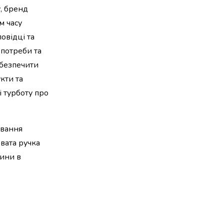
, бренд
м часу
овідці та
 потреби та
абезпечити
кти та
і турботу про
ування
хвата ручка
рини в