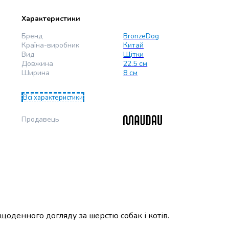
Характеристики
Бренд
BronzeDog
Країна-виробник
Китай
Вид
Щітки
Довжина
22.5 см
Ширина
8 см
Всі характеристики
Продавець
щоденного догляду за шерстю собак і котів.