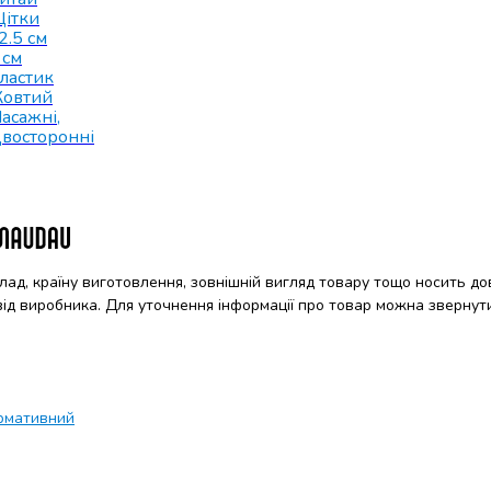
ітки
2.5 см
 см
ластик
овтий
асажні
,
восторонні
клад, країну виготовлення, зовнішній вигляд товару тощо носить до
 від виробника. Для уточнення інформації про товар можна звернут
рмативний