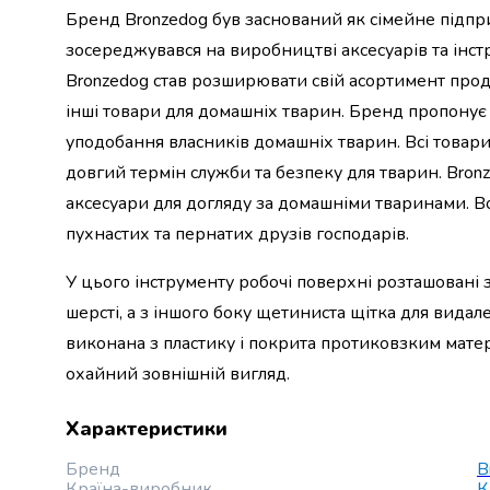
Бренд Bronzedog був заснований як сімейне підпри
набори
алкоголю
зосереджувався на виробництві аксесуарів та інстр
Продукти
Bronzedog став розширювати свій асортимент проду
і
інші товари для домашніх тварин. Бренд пропонує
напої
Бакалія
уподобання власників домашніх тварин. Всі товари
Олія
довгий термін служби та безпеку для тварин. Bron
Макаронні
аксесуари для догляду за домашніми тваринами. Во
вироби
пухнастих та пернатих друзів господарів.
Сухі
сніданки
У цього інструменту робочі поверхні розташовані 
Їжа
швидкого
шерсті, а з іншого боку щетиниста щітка для видал
приготування
виконана з пластику і покрита протиковзким мате
Спеції
охайний зовнішній вигляд.
та
приправи
Характеристики
Цукор
Все
Бренд
B
для
Країна-виробник
К