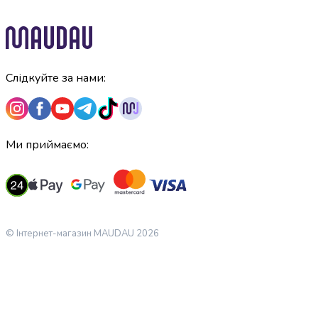
крупа
Вівсяна
крупа
Бобові
Кускус
Слідкуйте за нами:
Булгур
Пшенична
крупа
Манна
крупа
Ми приймаємо:
Кіноа
Кукурудзяна
крупа
Ячна
крупа
© Інтернет-магазин MAUDAU 2026
Перлова
крупа
Пшоно
Консервовані
продукти
Рибні