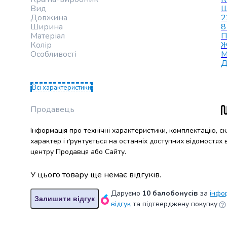
випічки
Вид
Щ
Борошно
Довжина
2
Ширина
8
Приправа
Матеріал
П
перець
Колір
Ж
Кухонна
Особливості
М
сіль
Д
Оцет
Продукти
Всі характеристики
для
суші
Продавець
і
ролів
Інформація про технічні характеристики, комплектацію, с
Желе
характер і ґрунтується на останніх доступних відомостях
та
центру Продавця або Сайту.
суміші
для
У цього товару ще немає відгуків.
десертів
Даруємо
10 балобонусів
за
інфо
Крупи
Залишити відгук
відгук
та підтверджену покупку
Рис
Гречана