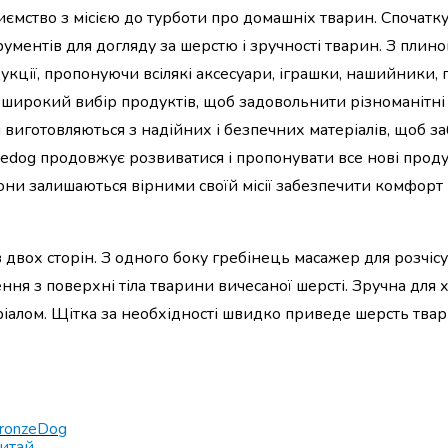
ємство з місією до турботи про домашніх тварин. Спочатку
ументів для догляду за шерстю і зручності тварин. З плино
кції, пропонуючи всілякі аксесуари, іграшки, нашийники, п
 широкий вибір продуктів, щоб задовольнити різноманітні
 виготовляються з надійних і безпечних матеріалів, щоб з
zedog продовжує розвиватися і пропонувати все нові проду
ни залишаються вірними своїй місії забезпечити комфорт 
з двох сторін. З одного боку гребінець масажер для розчіс
ення з поверхні тіла тварини вичесаної шерсті. Зручна для 
ріалом. Щітка за необхідності швидко приведе шерсть тва
ronzeDog
итай