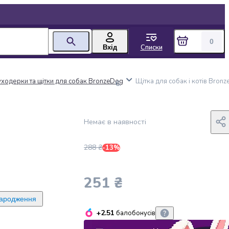
0
Списки
Вхід
ходерки та щітки для собак BronzeDog
Щітка для собак і котів Bron
Немає в наявності
288 ₴
-13%
251 ₴
народження
+2.51
балобонусів